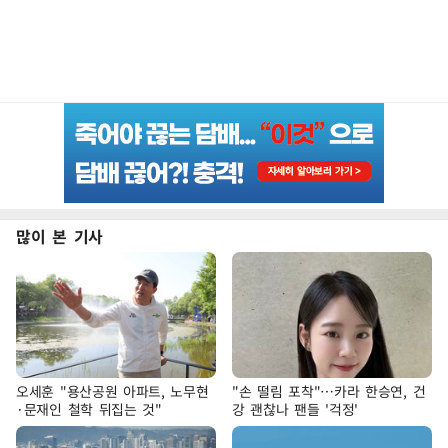
많이 본 기사
오세훈 "용산공원 아파트, 노무현
"손 떨림 포착"…카라 한승연, 건
·문재인 철학 뒤집는 것"
강 괜찮나 팬들 '걱정'