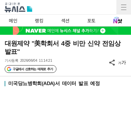
메인
랭킹
섹션
포토
대원제약 "美학회서 4중 비만 신약 전임상
발표"
기사등록
2026/06/04 11:14:21
가
가
구글에서 선호하는 매체로 추가
미국당뇨병학회(ADA)서 데이터 발표 예정