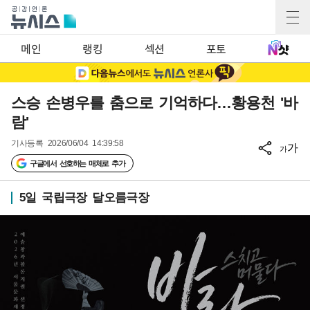
메인
랭킹
섹션
포토
스승 손병우를 춤으로 기억하다…황용천 '바
람'
기사등록
2026/06/04 14:39:58
가
가
구글에서 선호하는 매체로 추가
5일 국립극장 달오름극장