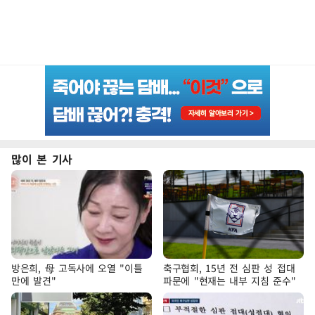
많이 본 기사
방은희, 母 고독사에 오열 "이틀
축구협회, 15년 전 심판 성 접대
만에 발견"
파문에 "현재는 내부 지침 준수"