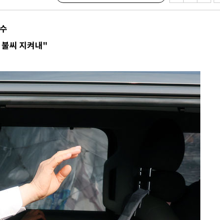
사수
 불씨 지켜내"
구축
마감 다우
감
 포착
라하라 격파
꺾인다"
 위협"
 수용할까
해 불가피"
등 압수수
월 중 예