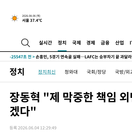
1시간 전 >
[속보] 호르무즈 해협 이란-오만 협상 기대속 뉴욕증시 혼조 
0.49%↑
-31108초 전 >
[속보]코스닥, 800p 회복…0.26% 오른 801.67 마감
2026.08.06 (목)
서울 37.4℃
-31038초 전 >
[속보]코스피, 301.88포인트(4.58%) 내린 6296.38 마
-30903초 전 >
[속보]원·달러 환율, 0.7원 내린 1423.8원 마감
-28502초 전 >
"여기 떨어졌다"…다누리, 스페이스X 로켓 달 충돌 흔적
실시간
정치
국제
경제
금융
산업
-25547초 전 >
손흥민, 5경기 연속골 실패…LAFC는 승부차기 끝 과달
-18148초 전 >
내일까지 39도 '펄펄'…기상청 "태풍 지나며 폭염 잠시 
-17785초 전 >
트럼프, 한국계 진보 주지사 후보 맹공…"공산주의가 최대
정치
정치최신
청와대
국회/정당
국방/외
-17763초 전 >
"美간섭에 합의 지연"…트럼프, '이란 호르무즈 통제권'
-14283초 전 >
[속보]산업장관 "李정부, 원전 반대 안해…안정 전력 위
-12980초 전 >
[속보]경찰, '홍명보 선임 논란' 대한축구협회·축구회관 
장동혁 "제 막중한 책임 외
색
-12367초 전 >
[속보]산업장관 "美무역법 제301조 과잉생산 결과 발표 8
겠다"
상
-12160초 전 >
[속보]코스피 매도사이드카 발동…4%대 급락
-11432초 전 >
[속보]전남광주 초대 시민추천 부시장에 백승주·윤난실
-8993초 전 >
서울 열대야 15일째 지속…비공식 '초열대야' 30도 넘어
등록 2026.06.04 12:29:49
-7560초 전 >
[속보]코스닥, 2.15포인트(0.27%) 내린 797.44 출발