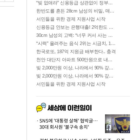
SNS에 '대통령 살해' 협박글…
30대 회사원 '불구속 송치'