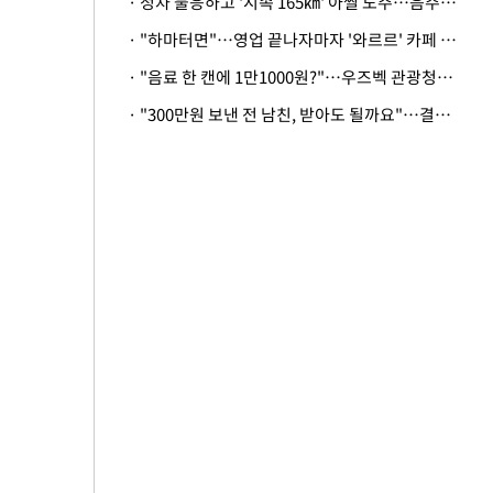
· 정차 불응하고 '시속 165㎞' 아찔 도주…음주운전자 체포
· "하마터면"…영업 끝나자마자 '와르르' 카페 테라스 덮친 대리석 외벽
· "음료 한 캔에 1만1000원?"…우즈벡 관광청까지 나섰다, 유튜버 폭로 후폭풍
· "300만원 보낸 전 남친, 받아도 될까요"…결혼 앞둔 예비신부의 뜻밖 고충