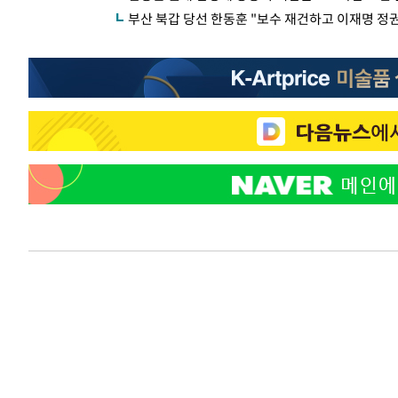
부산 북갑 당선 한동훈 "보수 재건하고 이재명 정