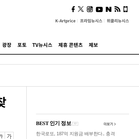
"5·8·9호선 출퇴근 혼잡,
정부 국비지원 필요"
K-Artprice
프라임뉴시스
위클리뉴시스
광장
포토
TV뉴시스
제휴 콘텐츠
제보
찾