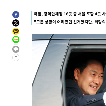
-7543초 전 >
[속보]코스피, 119.51포인트(1.81%) 내린 6478.75 개장
-3990초 전 >
6월 경상수지 497.3억 달러…두 달 연속 사상 최대
국힘, 광역단체장 16곳 중 서울 포함 4곳 
-3941초 전 >
서울 낮 39도 '폭염중대경보'…40도 관측 가능성도
"모든 상황이 어려웠던 선거였지만, 희망의
-1303초 전 >
미 워싱턴주 스포캔 시의 통제불능 3개 산불, 방화선 일부 
1시간 전 >
[속보] 호르무즈 해협 이란-오만 협상 기대속 뉴욕증시 혼조 
0.49%↑
-31108초 전 >
[속보]코스닥, 800p 회복…0.26% 오른 801.67 마감
-31038초 전 >
[속보]코스피, 301.88포인트(4.58%) 내린 6296.38 마
-30903초 전 >
[속보]원·달러 환율, 0.7원 내린 1423.8원 마감
-28502초 전 >
"여기 떨어졌다"…다누리, 스페이스X 로켓 달 충돌 흔적
-25547초 전 >
손흥민, 5경기 연속골 실패…LAFC는 승부차기 끝 과달
-18148초 전 >
내일까지 39도 '펄펄'…기상청 "태풍 지나며 폭염 잠시 
-17785초 전 >
트럼프, 한국계 진보 주지사 후보 맹공…"공산주의가 최대
-17763초 전 >
"美간섭에 합의 지연"…트럼프, '이란 호르무즈 통제권'
-14283초 전 >
[속보]산업장관 "李정부, 원전 반대 안해…안정 전력 위
-12980초 전 >
[속보]경찰, '홍명보 선임 논란' 대한축구협회·축구회관 
색
-12367초 전 >
[속보]산업장관 "美무역법 제301조 과잉생산 결과 발표 8