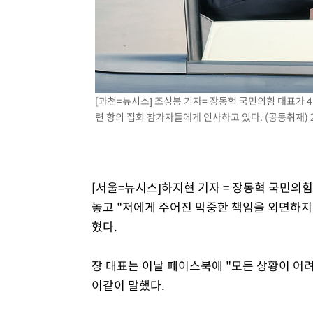
상
-12160초 전 >
[속보]코스피 매도사이드카 발동…4%대 급락
-11432초 전 >
[속보]전남광주 초대 시민추천 부시장에 백승주·윤난실
-8993초 전 >
서울 열대야 15일째 지속…비공식 '초열대야' 30도 넘어
-7560초 전 >
[속보]코스닥, 2.15포인트(0.27%) 내린 797.44 출발
-7543초 전 >
[속보]코스피, 119.51포인트(1.81%) 내린 6478.75 개장
[과천=뉴시스] 조성봉 기자= 장동혁 국민의힘 대표가 
-3990초 전 >
6월 경상수지 497.3억 달러…두 달 연속 사상 최대
련 항의 집회 참가자들에게 인사하고 있다. (공동취재) 20
-3941초 전 >
서울 낮 39도 '폭염중대경보'…40도 관측 가능성도
-1303초 전 >
미 워싱턴주 스포캔 시의 통제불능 3개 산불, 방화선 일부 
1시간 전 >
[속보] 호르무즈 해협 이란-오만 협상 기대속 뉴욕증시 혼조 
[서울=뉴시스]하지현 기자 = 장동혁 국민의힘
0.49%↑
놓고 "저에게 주어진 막중한 책임을 외면하지 
혔다.
장 대표는 이날 페이스북에 "모든 상황이 어
이같이 말했다.