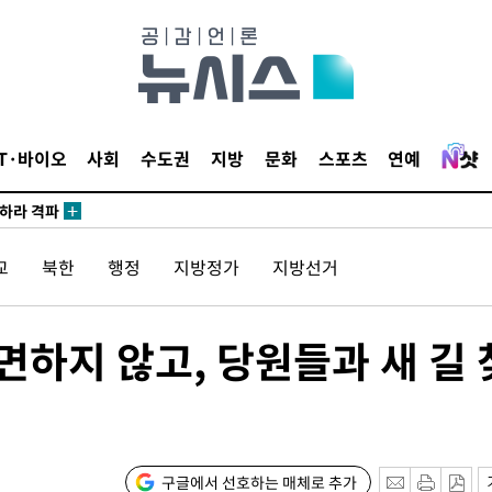
마감 다우
감
 포착
IT·바이오
사회
수도권
지방
문화
스포츠
연예
라하라 격파
꺾인다"
 위협"
교
북한
행정
지방정가
지방선거
 수용할까
해 불가피"
등 압수수
면하지 않고, 당원들과 새 길 
월 중 예
구글에서 선호하는 매체로 추가