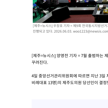
-5926초 전 >
[속보]코스닥, 800p 회복…0.26% 오른 801.67 마감
-5856초 전 >
[속보]코스피, 301.88포인트(4.58%) 내린 6296.38 마감
-5721초 전 >
[속보]원·달러 환율, 0.7원 내린 1423.8원 마감
[제주=뉴시스] 우장호 기자 = 제9회 전국동시지방선
-3320초 전 >
"여기 떨어졌다"…다누리, 스페이스X 로켓 달 충돌 흔적 
진행되고 있다. 2026.06.03.
woo1223@newsis.co
-365초 전 >
손흥민, 5경기 연속골 실패…LAFC는 승부차기 끝 과달라하
1시간 전 >
내일까지 39도 '펄펄'…기상청 "태풍 지나며 폭염 잠시 꺾인
[제주=뉴시스] 양영전 기자 = 7월 출범하는 
꾸려진다.
4일 중앙선거관리위원회에 따르면 지난 3일 
비례대표 13명)의 제주도의원 당선인이 결정