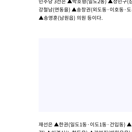
민주당 3선은 ▲박호형(일도2동) ▲정민구(
강철남(연동을) ▲송창권(외도동·이호동·도
▲송영훈(남원읍) 의원 등이다.
재선은 ▲한권(일도1동·이도1동·건입동) ▲