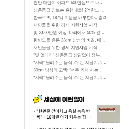
"현관문 걷어차고 욕설 녹음 반
복"…18개월 아기 키우는 집 뒤
흔든 '앞집의 비극'