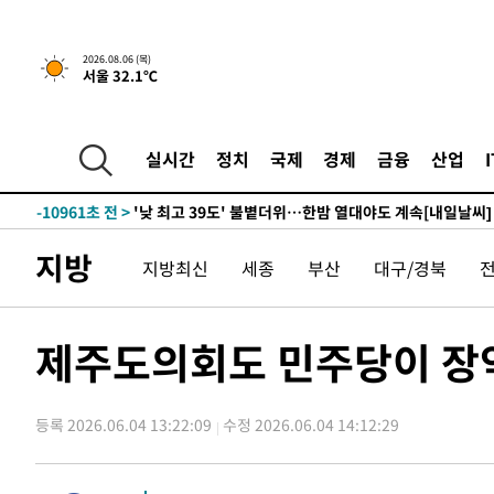
-29700초 전 >
축구협회, 15년 전 심판 성 접대 파문에 "현재는 내부 지
-28385초 전 >
경찰, '홍명보는 2순위' 결론냈던 스포츠윤리센터도 압
2026.08.06 (목)
서울 32.1℃
-13981초 전 >
[속보]합참 "北 발사체는 단거리탄도미사일…감시·경계
화"
-13729초 전 >
日방위성, 北이 동해로 쏜 발사체는 탄도미사일 가능성
-12159초 전 >
[속보] SKT, 에이닷 서비스 장애 발생…"원인 파악 중"
실시간
정치
국제
경제
금융
산업
-11565초 전 >
[속보]합참 "북, 동해상으로 미상 발사체 발사"
-10961초 전 >
'낮 최고 39도' 불볕더위…한밤 열대야도 계속[내일날씨]
-10920초 전 >
[속보]7~9일 프로야구 3연전도 폭염 취소…11일 재개
지방
지방최신
세종
부산
대구/경북
-10582초 전 >
"韓 외환시장 개입 관측 배경엔 美의 대한국 무역적자 있
-10409초 전 >
'월드컵 탈락 후폭풍' 축구협회…초유의 압수수색에 '충격
-10249초 전 >
서울 낮 37.9도, 올여름 최고치 경신…영등포 순간 '40도
제주도의회도 민주당이 장악 
-9811초 전 >
[속보]종합특검, 대검 추가 압수수색…내란 중요임무종사 
-5906초 전 >
[속보]코스닥, 800p 회복…0.26% 오른 801.67 마감
등록 2026.06.04 13:22:09
수정 2026.06.04 14:12:29
-5836초 전 >
[속보]코스피, 301.88포인트(4.58%) 내린 6296.38 마감
-5701초 전 >
[속보]원·달러 환율, 0.7원 내린 1423.8원 마감
-3300초 전 >
"여기 떨어졌다"…다누리, 스페이스X 로켓 달 충돌 흔적 