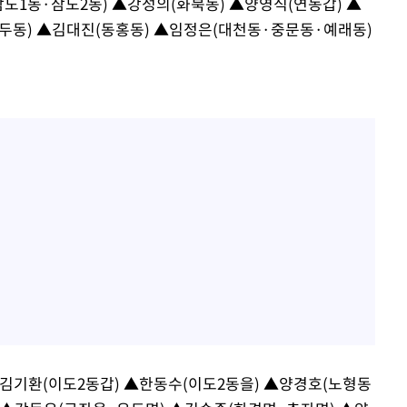
삼도1동·삼도2동) ▲강성의(화북동) ▲양영식(연동갑) ▲
두동) ▲김대진(동홍동) ▲임정은(대천동·중문동·예래동)
김기환(이도2동갑) ▲한동수(이도2동을) ▲양경호(노형동