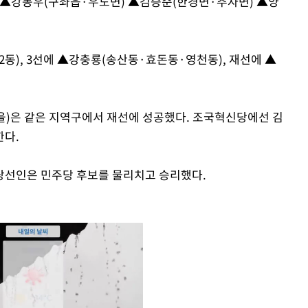
 ▲강동우(구좌읍·우도면) ▲김승준(한경면·추자면) ▲양
동), 3선에 ▲강충룡(송산동·효돈동·영천동), 재선에 ▲
을)은 같은 지역구에서 재선에 성공했다. 조국혁신당에선 김
한다.
당선인은 민주당 후보를 물리치고 승리했다.