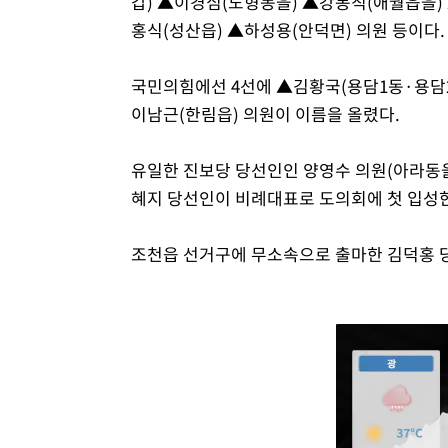
갑) ▲이경심(노형동을) ▲강봉직(애월읍을)
홍식(성산읍) ▲하성용(안덕면) 의원 등이다.
국민의힘에선 4선에 ▲김황국(용담1동·용담2
이남근(한림읍) 의원이 이름을 올렸다.
유일한 진보당 당선인인 양영수 의원(아라동
혜지 당선인이 비례대표로 도의회에 첫 입성
조천읍 선거구에 무소속으로 출마한 김덕홍 