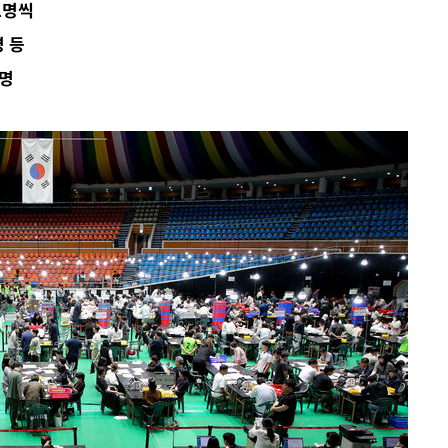
1명씩
라 격파
명 등
다"
8명
수수색(종
4%↑
침 준수"
수수색
태세 강
어"
·당황'
'
혐의