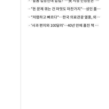
· "알몸 입장인데 합법?"…美 시청 인정받은 '누드' 레스토랑 화제
· "돈 문제 겪는 건 마멋도 마찬가지"…성인 플랫폼에 등장한 뜻밖의 스타
· "저렴하고 빠르다"…한국 의료관광 열풍, 외신도 주목
· '사과 편지와 100달러'…40년 만에 훔친 책 돌려준 美 절도범