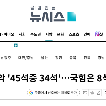
침 준수"
수수색
태세 강
IT·바이오
사회
수도권
지방
문화
스포츠
연예
전남광주
대전/충남
울산
강원
충북
전북
경남
어"
·당황'
'
'45석중 34석'…국힘은 8
혐의
구글에서 선호하는 매체로 추가
포착