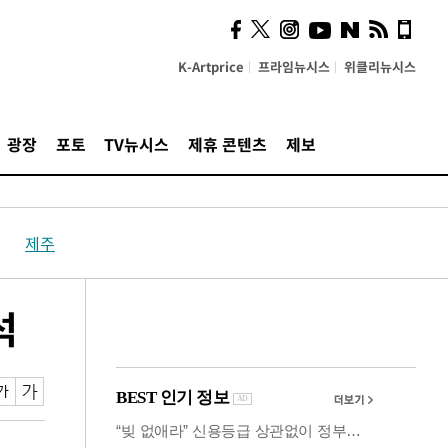
의견, 국토부·LH에 충실히
전달할 것"
K-Artprice
프라임뉴시스
위클리뉴시스
광장
포토
TV뉴시스
제휴 콘텐츠
제보
제주
석