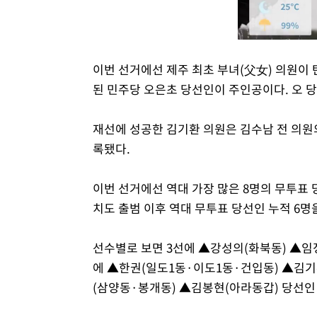
이번 선거에선 제주 최초 부녀(父女) 의원이
된 민주당 오은초 당선인이 주인공이다. 오 
재선에 성공한 김기환 의원은 김수남 전 의원의
록됐다.
이번 선거에선 역대 가장 많은 8명의 무투표
치도 출범 이후 역대 무투표 당선인 누적 6명
선수별로 보면 3선에 ▲강성의(화북동) ▲임
에 ▲한권(일도1동·이도1동·건입동) ▲김기
(삼양동·봉개동) ▲김봉현(아라동갑) 당선인