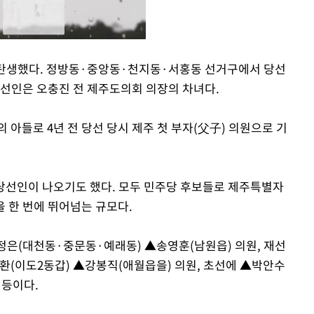
 탄생했다. 정방동·중앙동·천지동·서홍동 선거구에서 당선
당선인은 오충진 전 제주도의회 의장의 차녀다.
Mute
 아들로 4년 전 당선 당시 제주 첫 부자(父子) 의원으로 기
 당선인이 나오기도 했다. 모두 민주당 후보들로 제주특별자
을 한 번에 뛰어넘는 규모다.
정은(대천동·중문동·예래동) ▲송영훈(남원읍) 의원, 재선
환(이도2동갑) ▲강봉직(애월읍을) 의원, 초선에 ▲박안수
 등이다.