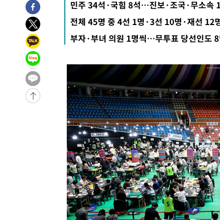
민주 34석·국힘 8석…진보·조국·무소속 
-345초 전 >
손흥민, 5경기 연속골 실패…LAFC는 승부차기 끝 과달라하
전체 45명 중 4선 1명·3선 10명·재선 12
1시간 전 >
내일까지 39도 '펄펄'…기상청 "태풍 지나며 폭염 잠시 꺾인
부자·부녀 의원 1명씩…무투표 당선인도 
-31491초 전 >
'월드컵 탈락 후폭풍' 축구협회…11시간 걸린 초유의 압
합)
-30927초 전 >
[속보] 뉴욕증시, 혼조 출발…나스닥 0.3%↓, 다우 0.1
-29720초 전 >
축구협회, 15년 전 심판 성 접대 파문에 "현재는 내부 지
-28405초 전 >
경찰, '홍명보는 2순위' 결론냈던 스포츠윤리센터도 압
-14001초 전 >
[속보]합참 "北 발사체는 단거리탄도미사일…감시·경계
화"
-13749초 전 >
日방위성, 北이 동해로 쏜 발사체는 탄도미사일 가능성
-12179초 전 >
[속보] SKT, 에이닷 서비스 장애 발생…"원인 파악 중"
-11585초 전 >
[속보]합참 "북, 동해상으로 미상 발사체 발사"
-10981초 전 >
'낮 최고 39도' 불볕더위…한밤 열대야도 계속[내일날씨]
-10940초 전 >
[속보]7~9일 프로야구 3연전도 폭염 취소…11일 재개
-10602초 전 >
"韓 외환시장 개입 관측 배경엔 美의 대한국 무역적자 있
-10429초 전 >
'월드컵 탈락 후폭풍' 축구협회…초유의 압수수색에 '충격
-10269초 전 >
서울 낮 37.9도, 올여름 최고치 경신…영등포 순간 '40도
-9831초 전 >
[속보]종합특검, 대검 추가 압수수색…내란 중요임무종사 