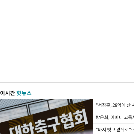
이시간
핫뉴스
"서장훈, 28억에 산
방은희, 어머니 고독사
"바지 벗고 앞뒤로"