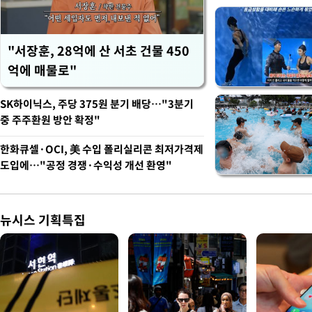
"서장훈, 28억에 산 서초 건물 450
억에 매물로"
SK하이닉스, 주당 375원 분기 배당…"3분기
중 주주환원 방안 확정"
한화큐셀·OCI, 美 수입 폴리실리콘 최저가격제
도입에…"공정 경쟁·수익성 개선 환영"
뉴시스 기획특집