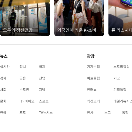
모두의 정신건강
외국인이 키운 K-소비
폰 리스시
뉴스
광장
실시간
정치
국제
기자수첩
스토리칼럼
경제
금융
산업
아트클럽
기고
사회
수도권
지방
인터뷰
기획특집
문화
IT·바이오
스포츠
섹션코너
데일리뉴시
연예
포토
TV뉴시스
인사
부고
동정