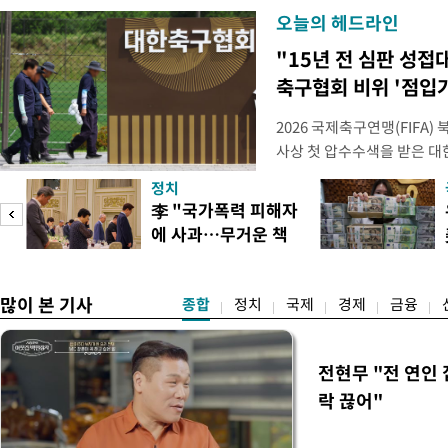
오늘의 헤드라인
"15년 전 심판 성접
축구협회 비위 '점입
2026 국제축구연맹(FIFA
사상 첫 압수수색을 받은 
거지면서 그야말로 쑥대밭이 
정치
심판 성 접대 파문까지 파
李 "국가폭력 피해자
돌이킬 수 없는 지경까지 이르
에 사과…무거운 책
홍명보 전 감독을 국가대표
도
임감"
많이 본 기사
종합
정치
국제
경제
금융
전현무 "전 연인
락 끊어"