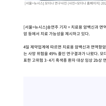
[서울=뉴시스] 모더나 연구사진 (사진=모더나 홈페이지) 2024
-9351초 전 >
[속보]종합특검, '관저이전 봐주기 감사' 유병호 구속기소
-5951초 전 >
민주 콩고 에볼라환자 4천명 돌파, 4053명 발생 1850명 사망
-5201초 전 >
[속보]'300억원대 사기 혐의' 차가원 대표 구속 송치
-4395초 전 >
"미 전국적 살모네라 식중독 원인은 멕시코산 할라피뇨"-- CDC
[서울=뉴시스]송연주 기자 = 치료용 암백신과 
-2908초 전 >
[속보]경찰·노동부, HL만도 평택사업장 끼임 사망 관련 압수수
암 등에서 치료 가능성을 제시하고 있다.
4일 제약업계에 따르면 치료용 암백신과 면역항암
는 사망 위험을 49% 줄인 연구결과가 나왔다. 모
표한 고위험 3·4기 흑색종 환자 대상 임상 2b상 