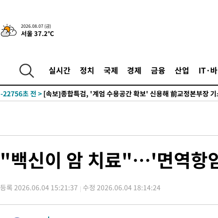
-26110초 전 >
외국인 심판 성 접대 7경기 들여다보니…한국 축구 '5승 2무'
-25844초 전 >
[속보]코스닥, 2.86포인트(0.36%) 내린 798.81마감
2026.08.07 (금)
서울 37.2℃
-25797초 전 >
[속보]코스피, 6200선 약보합…0.60% 내린 6258.77에 마쳐
-25777초 전 >
[속보]원·달러 환율, 7.7원 내린 1416.1원 마감
-25666초 전 >
[속보] 노원서 40.1도 관측…서울, 2018년 이후 첫 40도
실시간
정치
국제
경제
금융
산업
IT·
-22756초 전 >
[속보]종합특검, '계엄 수용공간 확보' 신용해 前교정본부장 기
-21629초 전 >
외신들도 주목한 韓축구 파문…"국민적 공분에 수사 재개"
-21600초 전 >
11시간 압수수색에 성접대 파문까지…'쑥대밭' 된 축구협회
-20622초 전 >
[속보]규제합리화위원회 부위원장에 김태유 서울대 공대 교수
병태 후임
-16980초 전 >
[속보]국힘 윤리위, '돌려차기 발언' 진종오·서범수 징계 절차 
-12305초 전 >
[속보] 7월 중국 수출 23.9%↑ 수입 27.5%↑…무역총액
"백신이 암 치료"…'면역항암
25.3%↑
-9465초 전 >
[속보]'채상병 순직 책임' 임성근, 항소심도 징역 3년
-9331초 전 >
[속보]종합특검, '관저이전 봐주기 감사' 유병호 구속기소
등록 2026.06.04 15:21:37
수정 2026.06.04 18:14:24
-5931초 전 >
민주 콩고 에볼라환자 4천명 돌파, 4053명 발생 1850명 사망
-5181초 전 >
[속보]'300억원대 사기 혐의' 차가원 대표 구속 송치
-4375초 전 >
"미 전국적 살모네라 식중독 원인은 멕시코산 할라피뇨"-- CDC