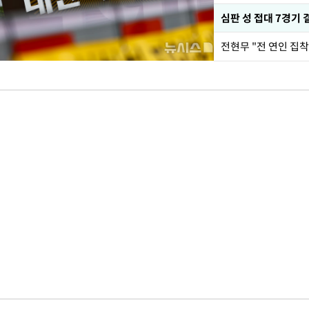
심판 성 접대 7경기 
전현무 "전 연인 집