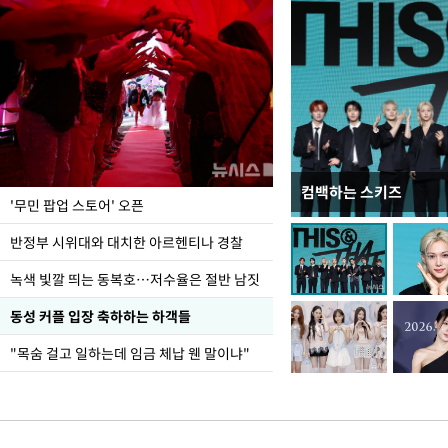
컴백하는 스키즈
지석천 뒤덮은 개구리
'무민 팝업 스토어' 오픈
반정부 시위대와 대치한 아르헨티나 경찰
녹색 빛깔 띄는 동복호…저수율은 절반 남짓
동성 커플 입장 축하하는 하객들
"목숨 걸고 일하는데 임금 체납 웬 말이냐"