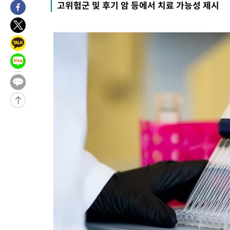
고위험군 및 후기 암 등에서 치료 가능성 제시
-2888초 전 >
[속보]경찰·노동부, HL만도 평택사업장 끼임 사망 관련 압수수
-31715초 전 >
낮 최고 37도 찜통더위…곳곳 소나기·강원 많은 비[내일날씨]
-30021초 전 >
SK하이닉스, 용인·청주 팹에 54조 투자…"AI 메모리 수요 선
응"
-26877초 전 >
여자배구 이재영·이다영 자매, 아제르바이잔 투란VC 입단
-26130초 전 >
외국인 심판 성 접대 7경기 들여다보니…한국 축구 '5승 2무'
-25864초 전 >
[속보]코스닥, 2.86포인트(0.36%) 내린 798.81마감
-25817초 전 >
[속보]코스피, 6200선 약보합…0.60% 내린 6258.77에 마쳐
-25797초 전 >
[속보]원·달러 환율, 7.7원 내린 1416.1원 마감
-25686초 전 >
[속보] 노원서 40.1도 관측…서울, 2018년 이후 첫 40도
-22776초 전 >
[속보]종합특검, '계엄 수용공간 확보' 신용해 前교정본부장 기
-21649초 전 >
외신들도 주목한 韓축구 파문…"국민적 공분에 수사 재개"
-21620초 전 >
11시간 압수수색에 성접대 파문까지…'쑥대밭' 된 축구협회
-20642초 전 >
[속보]규제합리화위원회 부위원장에 김태유 서울대 공대 교수
병태 후임
-17000초 전 >
[속보]국힘 윤리위, '돌려차기 발언' 진종오·서범수 징계 절차 
-12325초 전 >
[속보] 7월 중국 수출 23.9%↑ 수입 27.5%↑…무역총액
25.3%↑
-9485초 전 >
[속보]'채상병 순직 책임' 임성근, 항소심도 징역 3년