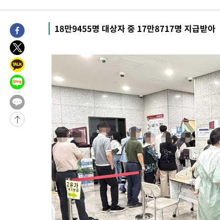
-2664초 전 >
[속보]코스피, 301.88포인트(4.58%) 내린 6296.38 마감
-2529초 전 >
[속보]원·달러 환율, 0.7원 내린 1423.8원 마감
18만9455명 대상자 중 17만8717명 지급받아
-128초 전 >
"여기 떨어졌다"…다누리, 스페이스X 로켓 달 충돌 흔적 포착
47분 전 >
손흥민, 5경기 연속골 실패…LAFC는 승부차기 끝 과달라하라 격파
2시간 전 >
내일까지 39도 '펄펄'…기상청 "태풍 지나며 폭염 잠시 꺾인다"
-28299초 전 >
'월드컵 탈락 후폭풍' 축구협회…11시간 걸린 초유의 압수수색
합)
-27735초 전 >
[속보] 뉴욕증시, 혼조 출발…나스닥 0.3%↓, 다우 0.14%↑
-26528초 전 >
축구협회, 15년 전 심판 성 접대 파문에 "현재는 내부 지침 준수
-25213초 전 >
경찰, '홍명보는 2순위' 결론냈던 스포츠윤리센터도 압수수색
-10809초 전 >
[속보]합참 "北 발사체는 단거리탄도미사일…감시·경계태세 
화"
-10557초 전 >
日방위성, 北이 동해로 쏜 발사체는 탄도미사일 가능성
-8987초 전 >
[속보] SKT, 에이닷 서비스 장애 발생…"원인 파악 중"
-8393초 전 >
[속보]합참 "북, 동해상으로 미상 발사체 발사"
-7789초 전 >
'낮 최고 39도' 불볕더위…한밤 열대야도 계속[내일날씨]
-7748초 전 >
[속보]7~9일 프로야구 3연전도 폭염 취소…11일 재개
-7410초 전 >
"韓 외환시장 개입 관측 배경엔 美의 대한국 무역적자 있어"