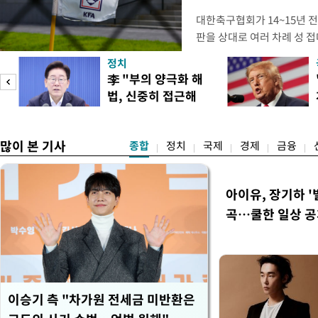
대한축구협회가 14~15년 
판을 상대로 여러 차례 성 접
구계에 따르면 국회의 한 의원
정치
년 국제심판 10여 명에게 성
李 "부의 양극화 해
축구협회는 외국인 심판과 감
법, 신중히 접근해
수십만원에서 많게는 100만
이
야"
많이 본 기사
종합
정치
국제
경제
금융
아이유, 장기하 '
곡…쿨한 일상 
이승기 측 "차가원 전세금 미반환은