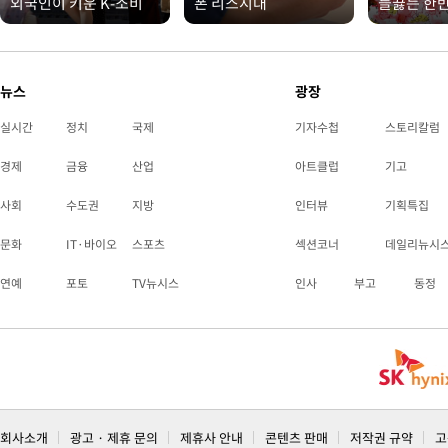
외국인이 키운 K-소비
폰 리스시대
들끓는 한
뉴스
광장
실시간
정치
국제
기자수첩
스토리칼럼
경제
금융
산업
아트클럽
기고
사회
수도권
지방
인터뷰
기획특집
문화
IT·바이오
스포츠
섹션코너
데일리뉴시
연예
포토
TV뉴시스
인사
부고
동정
회사소개
광고 · 제휴 문의
제휴사 안내
콘텐츠 판매
저작권 규약
고