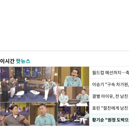
이시간
핫뉴스
월드컵 예선까지…축
이승기 "구속 차가원,
결별 아이유, 전 남친
효린 "절친에게 남친
황기순 "원정 도박으