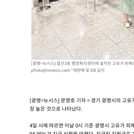
-7237초 전 >
'월드컵 탈락 후폭풍' 축구협회…초유의 압수수색에 '충격·당황
-7077초 전 >
서울 낮 37.9도, 올여름 최고치 경신…영등포 순간 '40도'
-6639초 전 >
[속보]종합특검, 대검 추가 압수수색…내란 중요임무종사 혐의
-2734초 전 >
[속보]코스닥, 800p 회복…0.26% 오른 801.67 마감
-2664초 전 >
[속보]코스피, 301.88포인트(4.58%) 내린 6296.38 마감
-2529초 전 >
[속보]원·달러 환율, 0.7원 내린 1423.8원 마감
-128초 전 >
"여기 떨어졌다"…다누리, 스페이스X 로켓 달 충돌 흔적 포착
[광명=뉴시스] 철산3동 행정복지센터에 설치된 고유가 피해지원금
47분 전 >
손흥민, 5경기 연속골 실패…LAFC는 승부차기 끝 과달라하라 격파
photo@newsis.com
*재판매 및 DB 금지
2시간 전 >
내일까지 39도 '펄펄'…기상청 "태풍 지나며 폭염 잠시 꺾인다"
[광명=뉴시스] 문영호 기자 = 경기 광명시의 고유
장 높은 것으로 나타났다.
4일 시에 따르면 이날 0시 기준 광명시 고유가 피해
94.06%가 지급 신청을 마쳤다. 지급된 지원금은 2