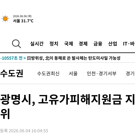
2시간 전 >
내일까지 39도 '펄펄'…기상청 "태풍 지나며 폭염 잠시 꺾인다"
-28299초 전 >
'월드컵 탈락 후폭풍' 축구협회…11시간 걸린 초유의 압수수색
2026.08.06 (목)
서울 31.7℃
합)
-27735초 전 >
[속보] 뉴욕증시, 혼조 출발…나스닥 0.3%↓, 다우 0.14%↑
-26528초 전 >
축구협회, 15년 전 심판 성 접대 파문에 "현재는 내부 지침 준수
-25213초 전 >
경찰, '홍명보는 2순위' 결론냈던 스포츠윤리센터도 압수수색
실시간
정치
국제
경제
금융
산업
IT·
-10809초 전 >
[속보]합참 "北 발사체는 단거리탄도미사일…감시·경계태세 
화"
-10557초 전 >
日방위성, 北이 동해로 쏜 발사체는 탄도미사일 가능성
-8987초 전 >
[속보] SKT, 에이닷 서비스 장애 발생…"원인 파악 중"
수도권
수도권최신
서울
인천·경기서부
경기
-8393초 전 >
[속보]합참 "북, 동해상으로 미상 발사체 발사"
-7789초 전 >
'낮 최고 39도' 불볕더위…한밤 열대야도 계속[내일날씨]
-7748초 전 >
[속보]7~9일 프로야구 3연전도 폭염 취소…11일 재개
광명시, 고유가피해지원금 지
-7410초 전 >
"韓 외환시장 개입 관측 배경엔 美의 대한국 무역적자 있어"
위
-7237초 전 >
'월드컵 탈락 후폭풍' 축구협회…초유의 압수수색에 '충격·당황
-7077초 전 >
서울 낮 37.9도, 올여름 최고치 경신…영등포 순간 '40도'
-6639초 전 >
[속보]종합특검, 대검 추가 압수수색…내란 중요임무종사 혐의
등록 2026.06.04 16:04:55
-2734초 전 >
[속보]코스닥, 800p 회복…0.26% 오른 801.67 마감