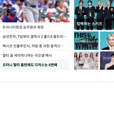
컴백하는 스키즈
입추 하루 앞둔 전남광
트리니티항공 승무원의 워킹
폭염
삼성전자, 7일부터 갤럭시 Z 폴드8 울트라·폴드8·플립8 출시
멕시코 인플루언서, 라방 중 괴한 총격으로 사망
멀티 골 세리머니하는 리오넬 메시
오타니 멀티 홈런에도 다저스는 6연패