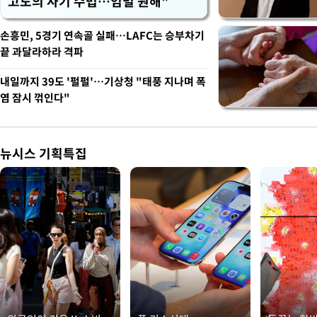
고도의 사기 수법…엄벌 원해"
손흥민, 5경기 연속골 실패…LAFC는 승부차기
끝 과달라하라 격파
내일까지 39도 '펄펄'…기상청 "태풍 지나며 폭
염 잠시 꺾인다"
뉴시스 기획특집