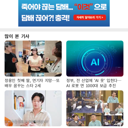
많이 본 기사
정웅인 첫째 딸, 연기자 지망…또
정부, 전 산업에 'AI 옷' 입힌다…
배우 꿈꾸는 스타 2세
AI 로봇 연 1000대 보급 추진