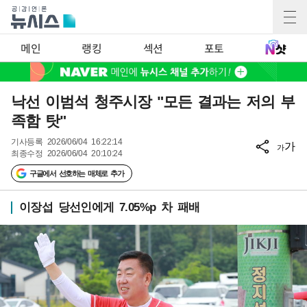
메인
랭킹
섹션
포토
낙선 이범석 청주시장 "모든 결과는 저의 부
족함 탓"
기사등록
2026/06/04 16:22:14
가
가
최종수정
2026/06/04 20:10:24
구글에서 선호하는 매체로 추가
이장섭 당선인에게 7.05%p 차 패배