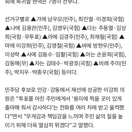
회에 복귀할 현역은 7명이 전부다.
선거구별로 ▲가에 남우모(민주), 최진열·이경희(국힘)
▲나에 김용관(민주), 김영우(국힘) ▲다는 주동열·김상
희(국힘·무투표) ▲라에 김경주(민주), 최재필(국힘) ▲
마에 이강희(민주), 김영철(국힘) ▲바에 방현우(민주),
이성락 ▲사에 김동수·임활(국힘) ▲아는 손윤희(국힘),
김동해(무) ▲자는 김태수·박광호(국힘) ▲비례 주미(민
주), 박지우·박종우(국힘) 등이다.
민주당 후보로 안강·강동에서 재선에 성공한 이강희 의
원은 "투표를 마친 주민에게서 '용지에 찍을 곳이 있게
출마해 줘서 감사하다'는 전화를 여러 차례 받고 울컥했
다"면서 "무게감과 책임감을 느끼며 주민 삶의 질을 높
이기 위해 더욱 열심히 뛰겠다"고 말했다.