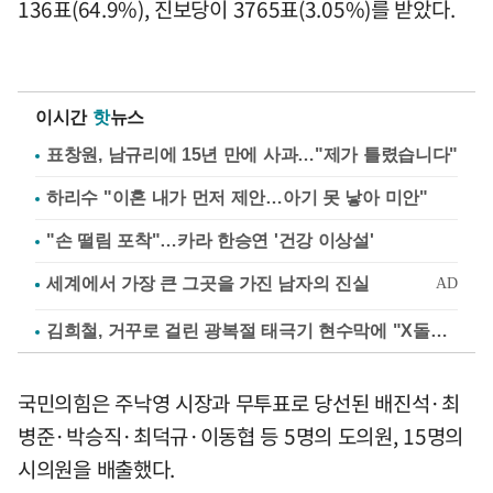
136표(64.9%), 진보당이 3765표(3.05%)를 받았다.
이시간
핫
뉴스
표창원, 남규리에 15년 만에 사과…"제가 틀렸습니다"
하리수 "이혼 내가 먼저 제안…아기 못 낳아 미안"
"손 떨림 포착"…카라 한승연 '건강 이상설'
김희철, 거꾸로 걸린 광복절 태극기 현수막에 "X돌았네"
국민의힘은 주낙영 시장과 무투표로 당선된 배진석·최
병준·박승직·최덕규·이동협 등 5명의 도의원, 15명의
시의원을 배출했다.