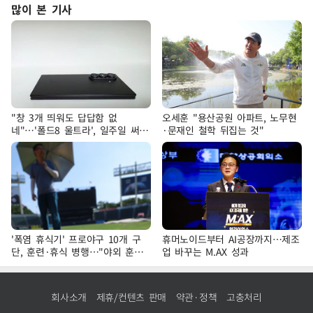
많이 본 기사
"창 3개 띄워도 답답함 없
오세훈 "용산공원 아파트, 노무현
네"…'폴드8 울트라', 일주일 써보
·문재인 철학 뒤집는 것"
니
'폭염 휴식기' 프로야구 10개 구
휴머노이드부터 AI공장까지…제조
단, 훈련·휴식 병행…"야외 훈련
업 바꾸는 M.AX 성과
해도 안전 최우선"
회사소개
제휴/컨텐츠 판매
약관·정책
고충처리