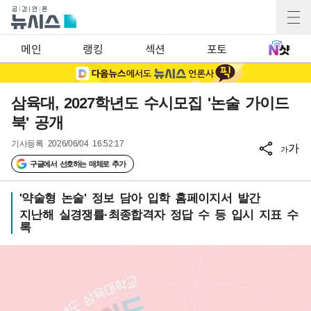
메인
랭킹
섹션
포토
삼육대, 2027학년도 수시모집 '논술 가이드
북' 공개
기사등록
2026/06/04 16:52:17
가
가
구글에서 선호하는 매체로 추가
'약술형 논술' 정보 담아 입학 홈페이지서 발간
지난해 실경쟁률·최종합격자 정답 수 등 입시 지표 수
록