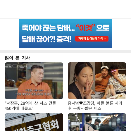
많이 본 기사
"서장훈, 28억에 산 서초 건물
홍서범♥조갑경, 아들 불륜 사과
450억에 매물로"
후 근황…밝은 미소