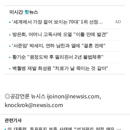
이시간
핫
뉴스
방은희, 어머니 고독사에 오열 "이틀 만에 발견"
'서준맘' 박세미, 연하 남친과 열애 "결혼 전제"
황기순 "원정도박 후 필리핀서 2년 불법체류"
백혈병 재발 최성원 "치료가 날 죽이는 것 같아"
◎공감언론 뉴시스
ijoinon@newsis.com
,
knockrok@newsis.com
관련기사
이 대통령, 투표용지 부족 사태에 "선거관리 허점 매우 큰 유감…책임 명확히 물어야"