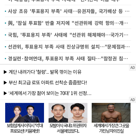
사상 초유 '투표용지 부족' 사태…유권자들, 국가배상 등 법적 대응 가능
與, '잠실 투표함' 반출 저지에 "선관위에 강력 항의…개표 정상화 조치 서둘러야"
국힘, '투표용지 부족' 사태에 "선관위 해체해야…국가기관 기능 상실"
선관위, 투표용지 부족 사태 진상규명위 설치…"문제점과 원인 철저히 따질 것"
경실련·참여연대, 투표용지 부족 사태 질타…"참정권 침해"(종합)