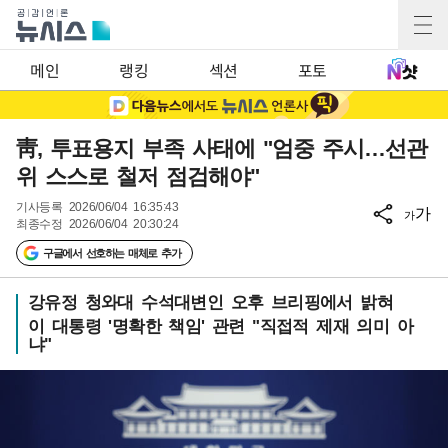
메인
랭킹
섹션
포토
靑, 투표용지 부족 사태에 "엄중 주시…선관
위 스스로 철저 점검해야"
기사등록
2026/06/04 16:35:43
가
가
최종수정
2026/06/04 20:30:24
구글에서 선호하는 매체로 추가
강유정 청와대 수석대변인 오후 브리핑에서 밝혀
이 대통령 '명확한 책임' 관련 "직접적 제재 의미 아
냐"