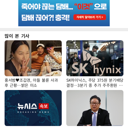
많이 본 기사
홍서범♥조갑경, 아들 불륜 사과
SK하이닉스, 주당 375원 분기배당
후 근황…밝은 미소
결정…3분기 중 추가 주주환원 발
표