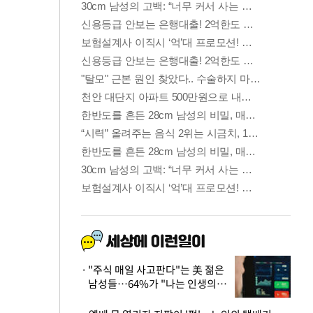
"주식 매일 사고판다"는 美 젊은
남성들…64%가 "나는 인생의
패배자“