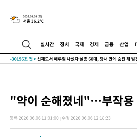
2026.08.08 (토)
서울 36.2℃
-595초 전 >
[속보]뉴욕증시 상승 마감…S&P 0.6% 나스닥 1.3%↑
실시간
정치
국제
경제
금융
산업
-30156초 전 >
선재도서 해루질 나섰다 실종 60대, 닷새 만에 숨진 채 발
-27690초 전 >
남자 농구, 나고야 아시안게임서 '홈팀' 일본과 한일전
-27066초 전 >
여수 오동도 해상서 모터보트 전복…1명 사망·1명 실종
-23293초 전 >
극한폭염 한풀 꺾이지만…'낮 최고 35도' 무더위, 열대야
주 날씨]
-20311초 전 >
축구협회 "압수수색·성접대 논란 사과…쇄신의 기회로 
-18828초 전 >
[속보]'압수수색·성접대 논란' 축구협회 "실망과 걱정 
"약이 순해졌네"…부작용 
송"
-7449초 전 >
'최고 37도' 폭염 지속…강원동해안 최대 150㎜ 비
-575초 전 >
[속보]뉴욕증시 상승 마감…S&P 0.6% 나스닥 1.3%↑
등록 2026.06.06 11:01:00
수정 2026.06.06 12:18:23
-30176초 전 >
선재도서 해루질 나섰다 실종 60대, 닷새 만에 숨진 채 발
-27710초 전 >
남자 농구, 나고야 아시안게임서 '홈팀' 일본과 한일전
-27086초 전 >
여수 오동도 해상서 모터보트 전복…1명 사망·1명 실종