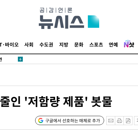
IT·바이오
사회
수도권
지방
문화
스포츠
연예
견
 계속[다음
삼겠다"
안겨드려 죄
줄인 '저함량 제품' 봇물
견
구글에서 선호하는 매체로 추가