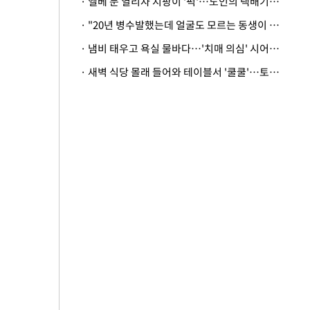
· 엘베 문 열리자 지팡이 '퍽'…노인의 택배기사 폭행 이유
· "20년 병수발했는데 얼굴도 모르는 동생이 유산 절반을"…배다른 형제 상속권 있을까
· 냄비 태우고 욕실 물바다…'치매 의심' 시어머니 검사 권유했다가 '날벼락'
· 새벽 식당 몰래 들어와 테이블서 '쿨쿨'…토사물 남기고 사라진 남성