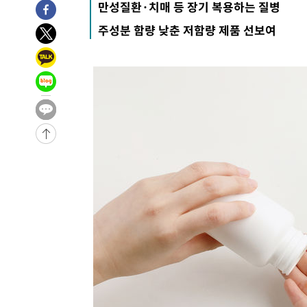
만성질환·치매 등 장기 복용하는 질병
-23313초 전 >
극한폭염 한풀 꺾이지만…'낮 최고 35도' 무더위, 열대야
주성분 함량 낮춘 저함량 제품 선보여
주 날씨]
-20331초 전 >
축구협회 "압수수색·성접대 논란 사과…쇄신의 기회로 
-18848초 전 >
[속보]'압수수색·성접대 논란' 축구협회 "실망과 걱정 
송"
-7469초 전 >
'최고 37도' 폭염 지속…강원동해안 최대 150㎜ 비
-595초 전 >
[속보]뉴욕증시 상승 마감…S&P 0.6% 나스닥 1.3%↑