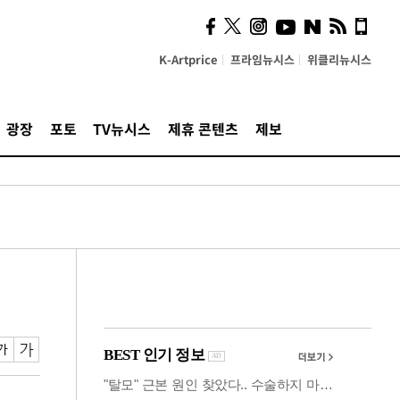
사이 해답 찾았죠"…알을
깨고 나온 '초자아'
K-Artprice
프라임뉴시스
위클리뉴시스
광장
포토
TV뉴시스
제휴 콘텐츠
제보