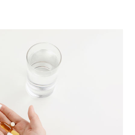
 계속[다음
삼겠다"
안겨드려 죄