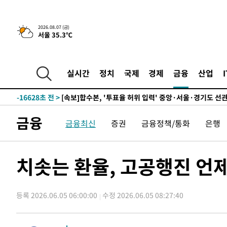
-23190초 전 >
[속보]종합특검, '관저이전 봐주기 감사' 유병호 구속기소
-19790초 전 >
민주 콩고 에볼라환자 4천명 돌파, 4053명 발생 1850명
2026.08.07 (금)
서울 35.3℃
-19040초 전 >
[속보]'300억원대 사기 혐의' 차가원 대표 구속 송치
-18234초 전 >
"미 전국적 살모네라 식중독 원인은 멕시코산 할라피뇨"--
-16747초 전 >
[속보]경찰·노동부, HL만도 평택사업장 끼임 사망 관련
실시간
정치
국제
경제
금융
산업
-16628초 전 >
[속보]합수본, '투표율 허위 입력' 중앙·서울·경기도 선관
압수수색
-16383초 전 >
[속보]원·달러 환율, 오전 9시 1423.8원
-16179초 전 >
[속보]삼성전자·SK하이닉스 동반 강보합…1%대 상승 
금융
금융최신
증권
금융정책/통화
은행
-16165초 전 >
[속보]코스닥, 5.95포인트(0.74%) 상승한 807.62개장
-16133초 전 >
[속보]코스피, 6300선 재탈환…1.09% 오른 6365.07 
-13298초 전 >
시리아 다마스쿠스 교외에서 미니버스 폭발.. 14명 부상, 
치솟는 환율, 고공행진 언
태
-12596초 전 >
입추에도 극한더위…서울 낮 39도 '폭염중대경보'
-7560초 전 >
이란, 호르무즈서 "적국 목표물들"과 대치로 남부 케슘섬
례 큰 폭발음
등록 2026.06.05 06:00:00
수정 2026.06.05 08:27:40
-6275초 전 >
[속보]美, 폴리실리콘 수입 규제…파생제품 15% 관세, 12
효
-4426초 전 >
[속보]트럼프, 美 원정출산 금지 행정명령 서명
-2126초 전 >
[속보] 뉴욕증시, 일제 하락 마감…나스닥 0.06%↓