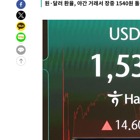
원·달러 환율, 야간 거래서 장중 1540원 
-30860초 전 >
[속보]국힘 윤리위, '돌려차기 발언' 진종오·서범수 징계
-26185초 전 >
[속보] 7월 중국 수출 23.9%↑ 수입 27.5%↑…무역총
25.3%↑
-23345초 전 >
[속보]'채상병 순직 책임' 임성근, 항소심도 징역 3년
-23211초 전 >
[속보]종합특검, '관저이전 봐주기 감사' 유병호 구속기소
-19811초 전 >
민주 콩고 에볼라환자 4천명 돌파, 4053명 발생 1850명
-19061초 전 >
[속보]'300억원대 사기 혐의' 차가원 대표 구속 송치
-18255초 전 >
"미 전국적 살모네라 식중독 원인은 멕시코산 할라피뇨"--
-16768초 전 >
[속보]경찰·노동부, HL만도 평택사업장 끼임 사망 관련
-16649초 전 >
[속보]합수본, '투표율 허위 입력' 중앙·서울·경기도 선관
압수수색
-16404초 전 >
[속보]원·달러 환율, 오전 9시 1423.8원
-16200초 전 >
[속보]삼성전자·SK하이닉스 동반 강보합…1%대 상승 
-16186초 전 >
[속보]코스닥, 5.95포인트(0.74%) 상승한 807.62개장
-16154초 전 >
[속보]코스피, 6300선 재탈환…1.09% 오른 6365.07 
-13319초 전 >
시리아 다마스쿠스 교외에서 미니버스 폭발.. 14명 부상, 
태
-12617초 전 >
입추에도 극한더위…서울 낮 39도 '폭염중대경보'
-7581초 전 >
이란, 호르무즈서 "적국 목표물들"과 대치로 남부 케슘섬