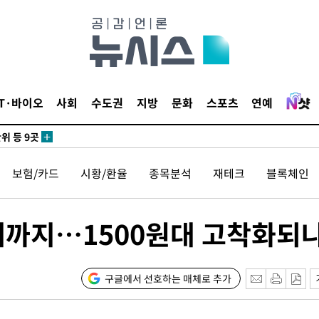
 사망
 CDC
 압수수색
IT·바이오
사회
수도권
지방
문화
스포츠
연예
위 등 9곳
출발
보험/카드
시황/환율
종목분석
재테크
블록체인
개장
3명은 중
제까지…1500원대 고착화되
에서 두차
0일 후 발
구글에서 선호하는 매체로 추가