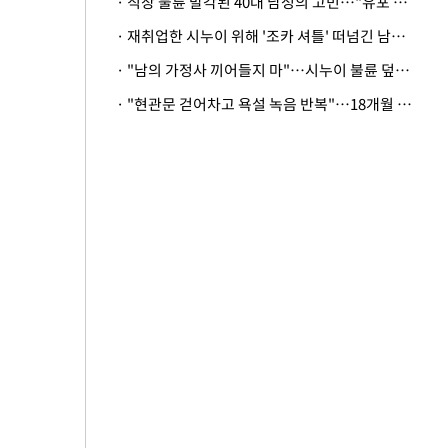
· 직장 불륜 발각된 40대 남성의 고민…"유포 동료 명예훼손·협박죄 고소 가능할까"
· 재취업한 시누이 위해 '조카 셔틀' 떠넘긴 남편…아내 "난 못한다"
· "남의 가정사 끼어들지 마"…시누이 불륜 덮으려는 남편에 억울한 아내
· "현관문 걷어차고 욕설 녹음 반복"…18개월 아기 키우는 집 뒤흔든 '앞집의 비극'