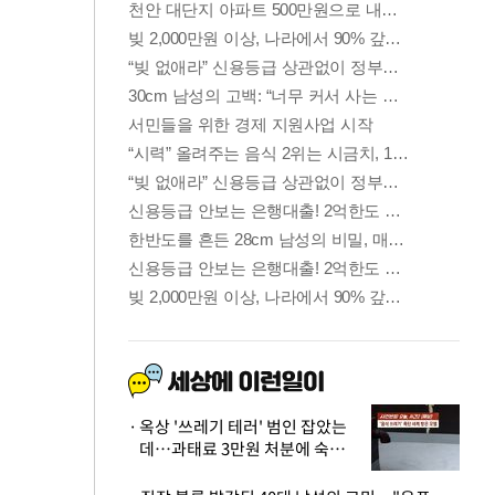
옥상 '쓰레기 테러' 범인 잡았는
데…과태료 3만원 처분에 숙박업
주 허탈