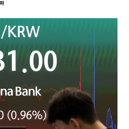
돌파
 절차 개시
액
 사망
 CDC
 압수수색
위 등 9곳
출발
개장
3명은 중
에서 두차