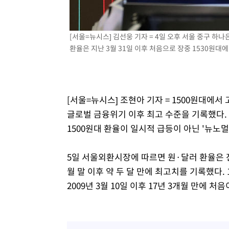
례 큰 폭발음
-6296초 전 >
[속보]美, 폴리실리콘 수입 규제…파생제품 15% 관세, 12
효
-4447초 전 >
[속보]트럼프, 美 원정출산 금지 행정명령 서명
[서울=뉴시스] 김선웅 기자 = 4일 오후 서울 중구 
-2147초 전 >
[속보] 뉴욕증시, 일제 하락 마감…나스닥 0.06%↓
환율은 지난 3월 31일 이후 처음으로 장중 1530원대에 진
[서울=뉴시스] 조현아 기자 = 1500원대에서
글로벌 금융위기 이후 최고 수준을 기록했다.
1500원대 환율이 일시적 급등이 아닌 '뉴노
5일 서울외환시장에 따르면 원·달러 환율은 전날
월 말 이후 약 두 달 만에 최고치를 기록했다
2009년 3월 10일 이후 17년 3개월 만에 처음