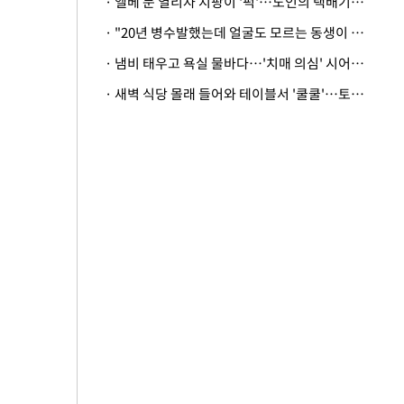
· 엘베 문 열리자 지팡이 '퍽'…노인의 택배기사 폭행 이유
· "20년 병수발했는데 얼굴도 모르는 동생이 유산 절반을"…배다른 형제 상속권 있을까
· 냄비 태우고 욕실 물바다…'치매 의심' 시어머니 검사 권유했다가 '날벼락'
· 새벽 식당 몰래 들어와 테이블서 '쿨쿨'…토사물 남기고 사라진 남성