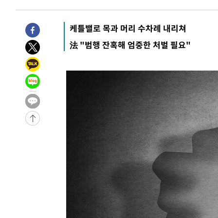
-4064초 전 >
[속보]뉴욕증시 상승 마감…S&P 0.6% 나스닥 1.3%↑
케틀밸로 목과 머리 수차례 내리쳐
法 "범행 잔혹해 엄중한 처벌 필요"