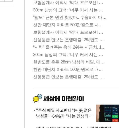
"주식 매일 사고판다"는 美 젊은
남성들…64%가 "나는 인생의
패배자“