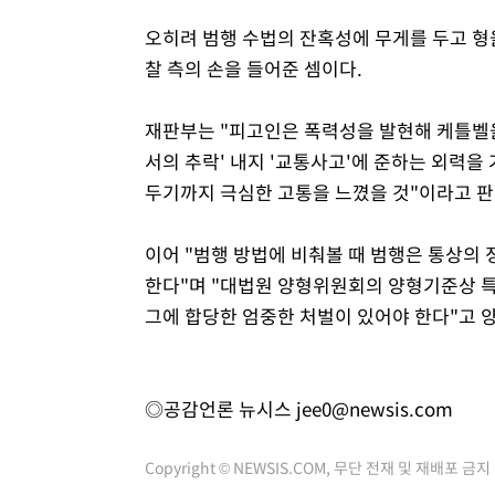
오히려 범행 수법의 잔혹성에 무게를 두고 형
찰 측의 손을 들어준 셈이다.
재판부는 "피고인은 폭력성을 발현해 케틀벨
서의 추락' 내지 '교통사고'에 준하는 외력을
두기까지 극심한 고통을 느꼈을 것"이라고 판
이어 "범행 방법에 비춰볼 때 범행은 통상의
한다"며 "대법원 양형위원회의 양형기준상 특
그에 합당한 엄중한 처벌이 있어야 한다"고 
◎공감언론 뉴시스
jee0@newsis.com
Copyright © NEWSIS.COM, 무단 전재 및 재배포 금지