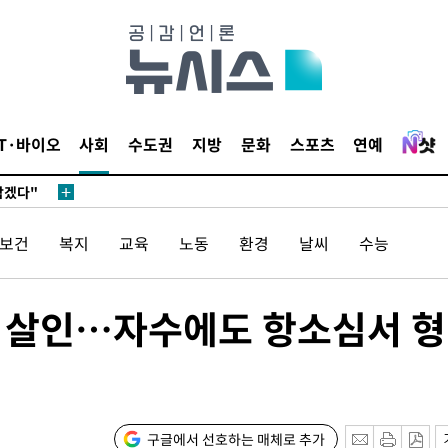
IT·바이오
사회
수도권
지방
문화
스포츠
연예
 계속[다음
삼겠다"
안겨드려 죄
/보건
복지
교육
노동
환경
날씨
수능
 살인…자수에도 항소심서 형
 계속[다음
삼겠다"
안겨드려 죄
구글에서 선호하는 매체로 추가