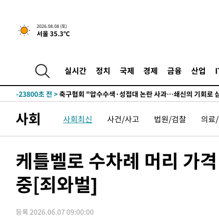
2026.08.08 (토)
서울 35.3℃
-4064초 전 >
[속보]뉴욕증시 상승 마감…S&P 0.6% 나스닥 1.3%↑
-31179초 전 >
남자 농구, 나고야 아시안게임서 '홈팀' 일본과 한일전
-30555초 전 >
여수 오동도 해상서 모터보트 전복…1명 사망·1명 실종
실시간
정치
국제
경제
금융
산업
-26782초 전 >
극한폭염 한풀 꺾이지만…'낮 최고 35도' 무더위, 열대야
주 날씨]
-23800초 전 >
축구협회 "압수수색·성접대 논란 사과…쇄신의 기회로 
-22317초 전 >
[속보]'압수수색·성접대 논란' 축구협회 "실망과 걱정 
사회
사회최신
사건/사고
법원/검찰
의료
송"
-10938초 전 >
'최고 37도' 폭염 지속…강원동해안 최대 150㎜ 비
-4064초 전 >
[속보]뉴욕증시 상승 마감…S&P 0.6% 나스닥 1.3%↑
-31179초 전 >
남자 농구, 나고야 아시안게임서 '홈팀' 일본과 한일전
케틀벨로 수차례 머리 가격
-30555초 전 >
여수 오동도 해상서 모터보트 전복…1명 사망·1명 실종
중[죄와벌]
-26782초 전 >
극한폭염 한풀 꺾이지만…'낮 최고 35도' 무더위, 열대야
주 날씨]
-23800초 전 >
축구협회 "압수수색·성접대 논란 사과…쇄신의 기회로 
-22317초 전 >
[속보]'압수수색·성접대 논란' 축구협회 "실망과 걱정 
등록 2026.06.07 09:00:00
송"
-10938초 전 >
'최고 37도' 폭염 지속…강원동해안 최대 150㎜ 비