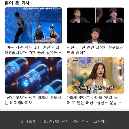
많이 본 기사
"여군 지원 막힌 UDT 훈련 직접
전현무 "전 연인 집착에 친구들과
해봤습니다"…707 출신 女유튜버
연락 끊어"
'완벽 소화'
"신약 찾자"…정부 과제로 속도내
"46세 맞아?" 바다를 '핫걸 몸
는 K-제약바이오
매'로 만든 러닝…유산소 운동 효
과 '톡톡'
회사소개
제휴/컨텐츠 판매
약관·정책
고충처리