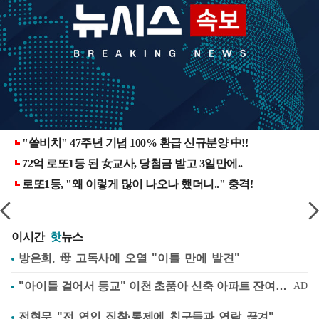
이시간
핫
뉴스
방은희, 母 고독사에 오열 "이틀 만에 발견"
전현무 "전 연인 집착·통제에 친구들과 연락 끊겨"