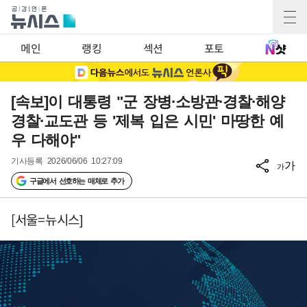
메인
랭킹
섹션
포토
[속보]이 대통령 "군 장병·소방관·경찰·해양
경찰·교도관 등 '제복 입은 시민' 마땅한 예
우 다해야"
기사등록
2026/06/06 10:27:09
가
가
구글에서 선호하는 매체로 추가
[서울=뉴시스]