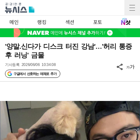
메인
랭킹
섹션
포토
'양말.신다가 디스크 터진 강남'…'허리 통증
후 러닝' 금물
기사등록
2026/06/06 10:34:08
가
가
구글에서 선호하는 매체로 추가