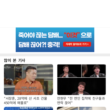
많이 본 기사
"서장훈, 28억에 산 서초 건물
전현무 "전 연인 집착에 친구들과
450억에 매물로"
연락 끊어"