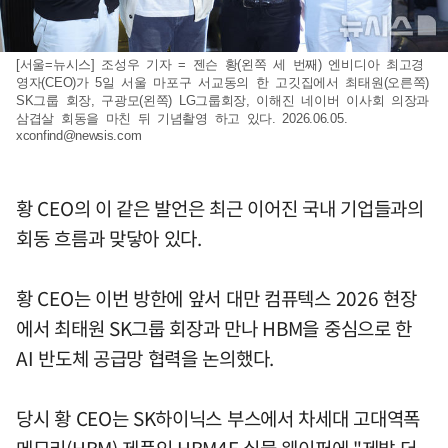
[서울=뉴시스] 조성우 기자 = 젠슨 황(왼쪽 세 번째) 엔비디아 최고경
영자(CEO)가 5일 서울 마포구 서교동의 한 고깃집에서 최태원(오른쪽)
SK그룹 회장, 구광모(왼쪽) LG그룹회장, 이해진 네이버 이사회 의장과
삼겹살 회동을 마친 뒤 기념촬영 하고 있다. 2026.06.05.
xconfind@newsis.com
황 CEO의 이 같은 발언은 최근 이어진 국내 기업들과의
회동 흐름과 맞닿아 있다.
황 CEO는 이번 방한에 앞서 대만 컴퓨텍스 2026 현장
에서 최태원 SK그룹 회장과 만나 HBM을 중심으로 한
AI 반도체 공급망 협력을 논의했다.
당시 황 CEO는 SK하이닉스 부스에서 차세대 고대역폭