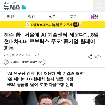
메인
랭킹
섹션
포토
젠슨 황 "서울에 AI 기술센터 세운다"…8일
현대차·LG '로보틱스 주도' 韓기업 릴레이
회동
기사등록
2026/06/06 18:20:01
가
가
구글에서 선호하는 매체로 추가
"AI 연구원·엔지니어 채용해 韓 기업과 협력"
8일 네이버·LG·현대차 본사 방문 예정
HBM 공급망 넘어 로봇·자율주행 논의