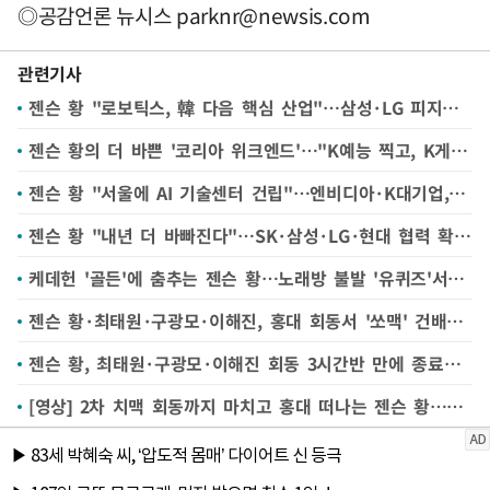
◎공감언론 뉴시스
parknr@newsis.com
관련기사
젠슨 황 "로보틱스, 韓 다음 핵심 산업"…삼성·LG 피지컬AI 속도
젠슨 황의 더 바쁜 '코리아 위크엔드'…"K예능 찍고, K게임사 만난뒤 두산 시구까지"
젠슨 황 "서울에 AI 기술센터 건립"…엔비디아·K대기업, 피지컬 AI 동맹 강화
젠슨 황 "내년 더 바빠진다"…SK·삼성·LG·현대 협력 확대 예고
케데헌 '골든'에 춤추는 젠슨 황…노래방 불발 '유퀴즈'서 달랬다
젠슨 황·최태원·구광모·이해진, 홍대 회동서 '쏘맥' 건배…"고(Go) 코리아·SK·LG·네이버"
젠슨 황, 최태원·구광모·이해진 회동 3시간반 만에 종료…"1차 삼쏘에 2차 치맥까지"
[영상] 2차 치맥 회동까지 마치고 홍대 떠나는 젠슨 황…팬들 대거 몰려