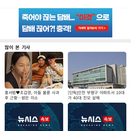
많이 본 기사
홍서범♥조갑경, 아들 불륜 사과
[단독]인천 부평구 아파트서 10대
후 근황…밝은 미소
가 40대 친모 살해