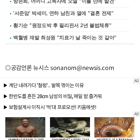
방은희, 어머니 고독사에 오열 "이틀 만에 발견"
'서준맘' 박세미, 연하 남친과 열애 "결혼 전제"
황기순 "원정도박 후 필리핀서 2년 불법체류"
백혈병 재발 최성원 "치료가 날 죽이는 것 같아"
◎공감언론 뉴시스
sonanom@newsis.com