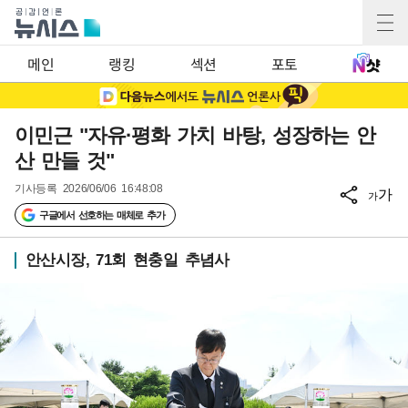
메인
랭킹
섹션
포토
이민근 "자유·평화 가치 바탕, 성장하는 안
산 만들 것"
기사등록
2026/06/06 16:48:08
가
가
구글에서 선호하는 매체로 추가
안산시장, 71회 현충일 추념사