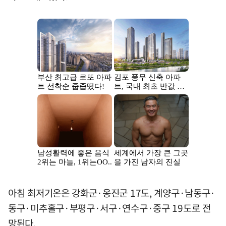
아침 최저기온은 강화군·옹진군 17도, 계양구·남동구·
동구·미추홀구·부평구·서구·연수구·중구 19도로 전
망된다.