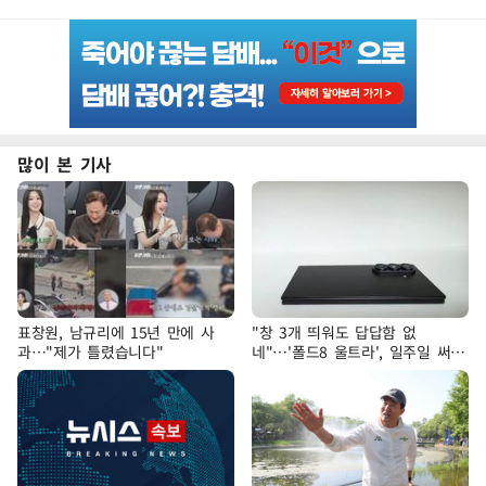
많이 본 기사
표창원, 남규리에 15년 만에 사
"창 3개 띄워도 답답함 없
과…"제가 틀렸습니다"
네"…'폴드8 울트라', 일주일 써보
니