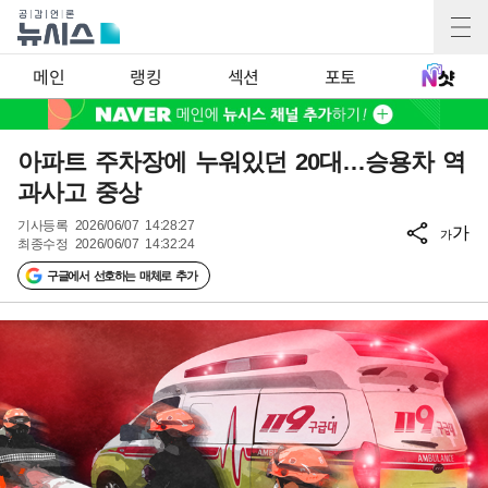
메인
랭킹
섹션
포토
아파트 주차장에 누워있던 20대…승용차 역
과사고 중상
기사등록
2026/06/07 14:28:27
가
가
최종수정
2026/06/07 14:32:24
구글에서 선호하는 매체로 추가