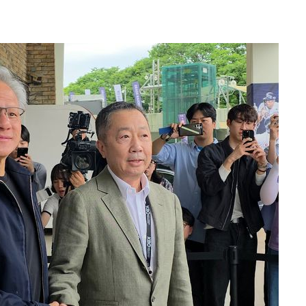
워" 취임
무부 대변인
 포착
라하라 격파
꺾인다"
 위협"
 수용할까
해 불가피"
등 압수수
월 중 예