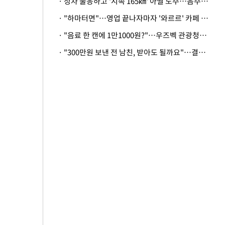
· 정차 불응하고 '시속 165㎞' 아찔 도주…음주운전자 체포
· "하마터면"…영업 끝나자마자 '와르르' 카페 테라스 덮친 대리석 외벽
· "음료 한 캔에 1만1000원?"…우즈벡 관광청까지 나섰다, 유튜버 폭로 후폭풍
· "300만원 보낸 전 남친, 받아도 될까요"…결혼 앞둔 예비신부의 뜻밖 고충