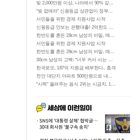
SNS에 '대통령 살해' 협박글…
30대 회사원 '불구속 송치'