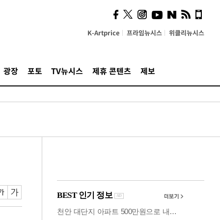
"5·8·9호선 출퇴근 혼잡,
정부 국비지원 필요"
K-Artprice
프라임뉴시스
위클리뉴시스
광장
포토
TV뉴시스
제휴 콘텐츠
제보