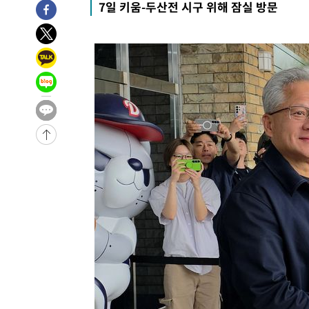
7일 키움-두산전 시구 위해 잠실 방문
0.49%↑
1시간 전 >
[속보] 이란 대통령 "지금 최고지도자와 소통하기가 매우 어려
3년 인터뷰
6시간 전 >
[속보] "이란-오만, 호르무즈 해협 통행 항로 합의" 이란 외
-32205초 전 >
[속보]원·달러 환율, 0.7원 내린 1423.8원 마감
-29804초 전 >
"여기 떨어졌다"…다누리, 스페이스X 로켓 달 충돌 흔적
-26849초 전 >
손흥민, 5경기 연속골 실패…LAFC는 승부차기 끝 과달
-19450초 전 >
내일까지 39도 '펄펄'…기상청 "태풍 지나며 폭염 잠시 
-19087초 전 >
트럼프, 한국계 진보 주지사 후보 맹공…"공산주의가 최대
-19065초 전 >
"美간섭에 합의 지연"…트럼프, '이란 호르무즈 통제권'
-15585초 전 >
[속보]산업장관 "李정부, 원전 반대 안해…안정 전력 위
-14282초 전 >
[속보]경찰, '홍명보 선임 논란' 대한축구협회·축구회관 
색
-13669초 전 >
[속보]산업장관 "美무역법 제301조 과잉생산 결과 발표 8
상
-13462초 전 >
[속보]코스피 매도사이드카 발동…4%대 급락
-12734초 전 >
[속보]전남광주 초대 시민추천 부시장에 백승주·윤난실
-10295초 전 >
서울 열대야 15일째 지속…비공식 '초열대야' 30도 넘어
-8862초 전 >
[속보]코스닥, 2.15포인트(0.27%) 내린 797.44 출발
-8845초 전 >
[속보]코스피, 119.51포인트(1.81%) 내린 6478.75 개장