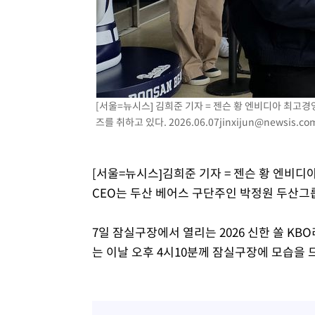
-5292초 전 >
6월 경상수지 497.3억 달러…두 달 연속 사상 최대
-5243초 전 >
서울 낮 39도 '폭염중대경보'…40도 관측 가능성도
-2605초 전 >
미 워싱턴주 스포캔 시의 통제불능 3개 산불, 방화선 일부 
1시간 전 >
[속보] 호르무즈 해협 이란-오만 협상 기대속 뉴욕증시 혼조 
0.49%↑
1시간 전 >
[속보] 이란 대통령 "지금 최고지도자와 소통하기가 매우 어려
[서울=뉴시스] 김희준 기자 = 젠슨 황 엔비디아 최고경
3년 인터뷰
6시간 전 >
[속보] "이란-오만, 호르무즈 해협 통행 항로 합의" 이란 외
즈를 취하고 있다.
2026.06.07jinxijun@newsis.co
[서울=뉴시스]김희준 기자 = 젠슨 황 엔비디
CEO는 두산 베어스 구단주인 박정원 두산그룹
7일 잠실구장에서 열리는 2026 신한 쏠 KB
는 이날 오후 4시10분께 잠실구장에 모습을 