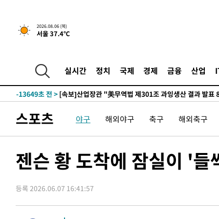
-26829초 전 >
손흥민, 5경기 연속골 실패…LAFC는 승부차기 끝 과달
-19430초 전 >
내일까지 39도 '펄펄'…기상청 "태풍 지나며 폭염 잠시 
2026.08.06 (목)
서울 37.4℃
-19067초 전 >
트럼프, 한국계 진보 주지사 후보 맹공…"공산주의가 최대
-19045초 전 >
"美간섭에 합의 지연"…트럼프, '이란 호르무즈 통제권'
-15565초 전 >
[속보]산업장관 "李정부, 원전 반대 안해…안정 전력 위
실시간
정치
국제
경제
금융
산업
-14262초 전 >
[속보]경찰, '홍명보 선임 논란' 대한축구협회·축구회관 
색
-13649초 전 >
[속보]산업장관 "美무역법 제301조 과잉생산 결과 발표 8
상
-13442초 전 >
[속보]코스피 매도사이드카 발동…4%대 급락
스포츠
야구
해외야구
축구
해외축구
-12714초 전 >
[속보]전남광주 초대 시민추천 부시장에 백승주·윤난실
-10275초 전 >
서울 열대야 15일째 지속…비공식 '초열대야' 30도 넘어
-8842초 전 >
[속보]코스닥, 2.15포인트(0.27%) 내린 797.44 출발
젠슨 황 도착에 잠실이 '
-8825초 전 >
[속보]코스피, 119.51포인트(1.81%) 내린 6478.75 개장
-5272초 전 >
6월 경상수지 497.3억 달러…두 달 연속 사상 최대
등록 2026.06.07 16:41:57
-5223초 전 >
서울 낮 39도 '폭염중대경보'…40도 관측 가능성도
-2585초 전 >
미 워싱턴주 스포캔 시의 통제불능 3개 산불, 방화선 일부 
1시간 전 >
[속보] 호르무즈 해협 이란-오만 협상 기대속 뉴욕증시 혼조 