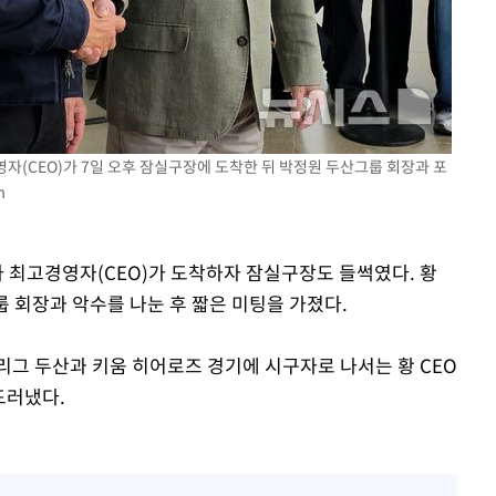
구축
마감 다우
워" 취임
영자(CEO)가 7일 오후 잠실구장에 도착한 뒤 박정원 두산그룹 회장과 포
무부 대변인
m
아 최고경영자(CEO)가 도착하자 잠실구장도 들썩였다. 황
 회장과 악수를 나눈 후 짧은 미팅을 가졌다.
O리그 두산과 키움 히어로즈 경기에 시구자로 나서는 황 CEO
드러냈다.