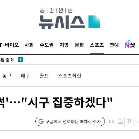
라하라 격파
꺾인다"
 위협"
 수용할까
해 불가피"
IT·바이오
사회
수도권
지방
문화
스포츠
연예
등 압수수
월 중 예
농구
배구
골프
스포츠최신
들썩'…"시구 집중하겠다"
구글에서 선호하는 매체로 추가
구축
마감 다우