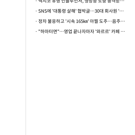
· 멕시코 유명 인플루언서, 생방송 도중 총격받아 사망
· SNS에 '대통령 살해' 협박글…30대 회사원 '불구속 송치'
· 정차 불응하고 '시속 165㎞' 아찔 도주…음주운전자 체포
· "하마터면"…영업 끝나자마자 '와르르' 카페 테라스 덮친 대리석 외벽