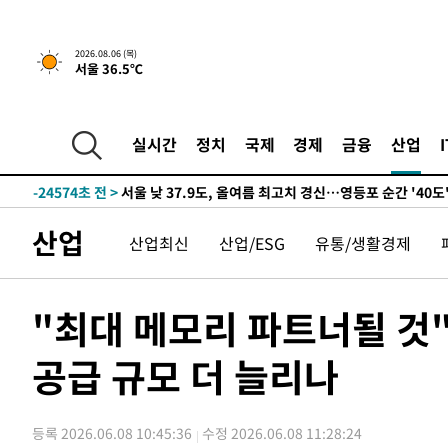
-26484초 전 >
[속보] SKT, 에이닷 서비스 장애 발생…"원인 파악 중"
-25890초 전 >
[속보]합참 "북, 동해상으로 미상 발사체 발사"
2026.08.06 (목)
서울 36.5℃
-25286초 전 >
'낮 최고 39도' 불볕더위…한밤 열대야도 계속[내일날씨]
-25245초 전 >
[속보]7~9일 프로야구 3연전도 폭염 취소…11일 재개
-24907초 전 >
"韓 외환시장 개입 관측 배경엔 美의 대한국 무역적자 있
실시간
정치
국제
경제
금융
산업
-24734초 전 >
'월드컵 탈락 후폭풍' 축구협회…초유의 압수수색에 '충격
-24574초 전 >
서울 낮 37.9도, 올여름 최고치 경신…영등포 순간 '40도
-24136초 전 >
[속보]종합특검, 대검 추가 압수수색…내란 중요임무종사
산업
산업최신
산업/ESG
유통/생활경제
-20231초 전 >
[속보]코스닥, 800p 회복…0.26% 오른 801.67 마감
-20161초 전 >
[속보]코스피, 301.88포인트(4.58%) 내린 6296.38 마
-20026초 전 >
[속보]원·달러 환율, 0.7원 내린 1423.8원 마감
"최대 메모리 파트너될 것
-17625초 전 >
"여기 떨어졌다"…다누리, 스페이스X 로켓 달 충돌 흔적
공급 규모 더 늘리나
-14670초 전 >
손흥민, 5경기 연속골 실패…LAFC는 승부차기 끝 과달
-7271초 전 >
내일까지 39도 '펄펄'…기상청 "태풍 지나며 폭염 잠시 꺾
-6908초 전 >
트럼프, 한국계 진보 주지사 후보 맹공…"공산주의가 최대
등록 2026.06.08 10:45:36
수정 2026.06.08 11:28:24
-6886초 전 >
"美간섭에 합의 지연"…트럼프, '이란 호르무즈 통제권' 