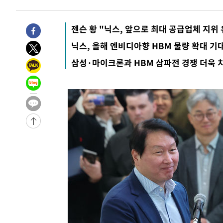
-3406초 전 >
[속보]산업장관 "李정부, 원전 반대 안해…안정 전력 위해
-2103초 전 >
[속보]경찰, '홍명보 선임 논란' 대한축구협회·축구회관 
젠슨 황 "닉스, 앞으로 최대 공급업체 지위
-28326초 전 >
[속보]합참 "北 발사체는 단거리탄도미사일…감시·경계
닉스, 올해 엔비디아향 HBM 물량 확대 기
화"
-28074초 전 >
日방위성, 北이 동해로 쏜 발사체는 탄도미사일 가능성
삼성·마이크론과 HBM 삼파전 경쟁 더욱 
-26504초 전 >
[속보] SKT, 에이닷 서비스 장애 발생…"원인 파악 중"
-25910초 전 >
[속보]합참 "북, 동해상으로 미상 발사체 발사"
-25306초 전 >
'낮 최고 39도' 불볕더위…한밤 열대야도 계속[내일날씨]
-25265초 전 >
[속보]7~9일 프로야구 3연전도 폭염 취소…11일 재개
-24927초 전 >
"韓 외환시장 개입 관측 배경엔 美의 대한국 무역적자 있
-24754초 전 >
'월드컵 탈락 후폭풍' 축구협회…초유의 압수수색에 '충격
-24594초 전 >
서울 낮 37.9도, 올여름 최고치 경신…영등포 순간 '40도
-24156초 전 >
[속보]종합특검, 대검 추가 압수수색…내란 중요임무종사
-20251초 전 >
[속보]코스닥, 800p 회복…0.26% 오른 801.67 마감
-20181초 전 >
[속보]코스피, 301.88포인트(4.58%) 내린 6296.38 마
-20046초 전 >
[속보]원·달러 환율, 0.7원 내린 1423.8원 마감
-17645초 전 >
"여기 떨어졌다"…다누리, 스페이스X 로켓 달 충돌 흔적