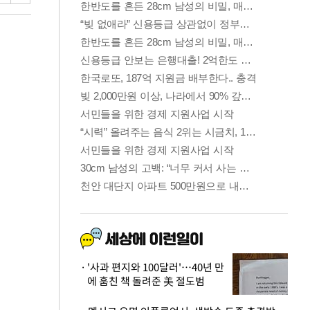
'사과 편지와 100달러'…40년 만
에 훔친 책 돌려준 美 절도범