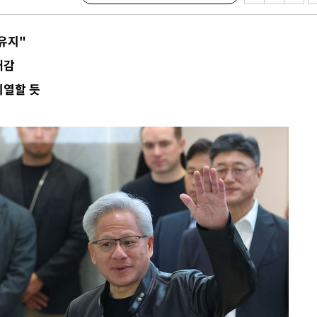
 불가피"
등 압수수색
 유지"
태세 강
대감
치열할 듯
어"
·당황'
'
 혐의
감
 포착