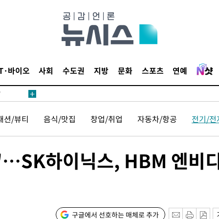
어"
IT·바이오
사회
수도권
지방
문화
스포츠
연예
·당황'
'
 혐의
패션/뷰티
음식/맛집
창업/취업
자동차/항공
전기/전
감
"…SK하이닉스, HBM 엔비
 포착
라하라 격파
인다"
 위협"
구글에서 선호하는 매체로 추가
수용할까