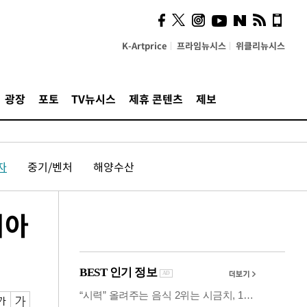
의견, 국토부·LH에 충실히
전달할 것"
K-Artprice
프라임뉴시스
위클리뉴시스
광장
포토
TV뉴시스
제휴 콘텐츠
제보
자
중기/벤처
해양수산
디아