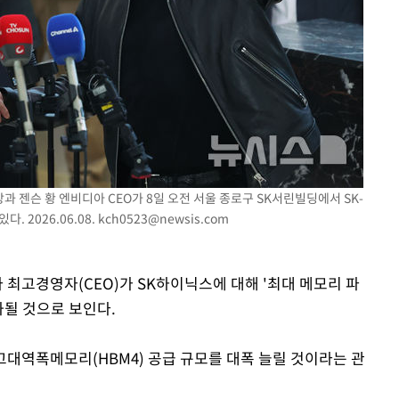
라하라 격파
인다"
 위협"
수용할까
 불가피"
등 압수수색
장과 젠슨 황 엔비디아 CEO가 8일 오전 서울 종로구 SK서린빌딩에서 SK-
 2026.06.08.
kch0523@newsis.com
아 최고경영자(CEO)가 SK하이닉스에 대해 '최대 메모리 파
화될 것으로 보인다.
대역폭메모리(HBM4) 공급 규모를 대폭 늘릴 것이라는 관