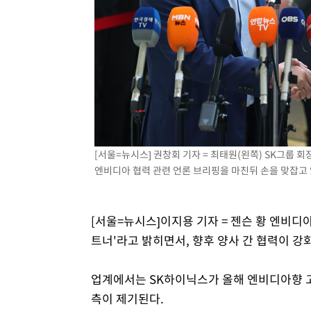
-14690초 전 >
손흥민, 5경기 연속골 실패…LAFC는 승부차기 끝 과달
-7291초 전 >
내일까지 39도 '펄펄'…기상청 "태풍 지나며 폭염 잠시 꺾
-6928초 전 >
트럼프, 한국계 진보 주지사 후보 맹공…"공산주의가 최대
-6906초 전 >
"美간섭에 합의 지연"…트럼프, '이란 호르무즈 통제권' 
-3426초 전 >
[속보]산업장관 "李정부, 원전 반대 안해…안정 전력 위해
-2123초 전 >
[속보]경찰, '홍명보 선임 논란' 대한축구협회·축구회관 
[서울=뉴시스] 권창회 기자 = 최태원(왼쪽) SK그룹 회
엔비디아 협력 관련 언론 브리핑을 마친뒤 손을 맞잡고 있다.
[서울=뉴시스]이지용 기자 = 젠슨 황 엔비디
트너'라고 밝히면서, 향후 양사 간 협력이 강
업계에서는 SK하이닉스가 올해 엔비디아향 고
측이 제기된다.