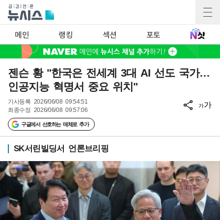
메인
랭킹
섹션
포토
젠슨 황 "한국은 전세계 3대 AI 선도 국가…
인공지능 혁명서 중요 위치"
기사등록
2026/06/08 09:54:51
가
가
최종수정
2026/06/08 09:57:06
구글에서 선호하는 매체로 추가
SK서린빌딩서 언론브리핑