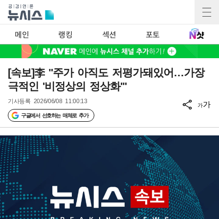
메인
랭킹
섹션
포토
[속보]李 "주가 아직도 저평가돼있어…가장
극적인 '비정상의 정상화'"
기사등록
2026/06/08 11:00:13
가
가
구글에서 선호하는 매체로 추가