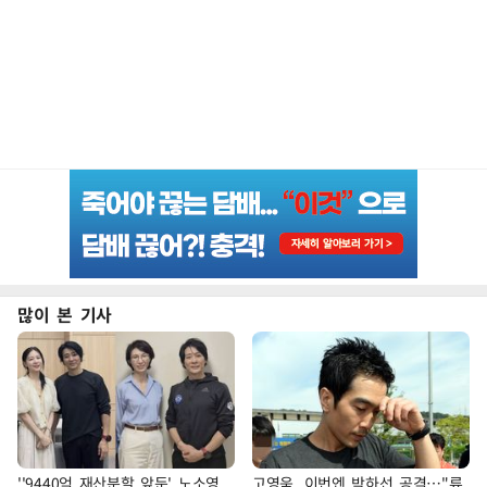
많이 본 기사
''9440억 재산분할 앞둔' 노소영
고영욱, 이번엔 박하선 공격…"류