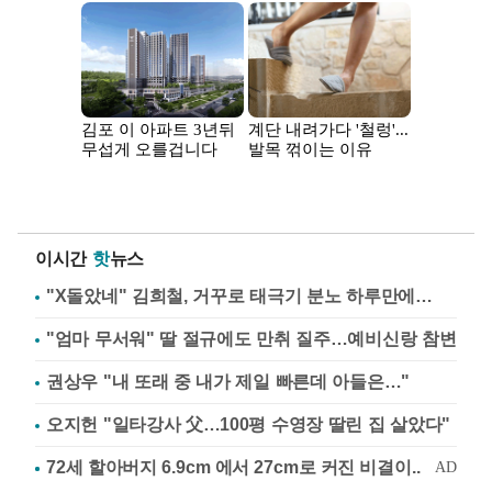
이시간
핫
뉴스
"X돌았네" 김희철, 거꾸로 태극기 분노 하루만에…
"엄마 무서워" 딸 절규에도 만취 질주…예비신랑 참변
권상우 "내 또래 중 내가 제일 빠른데 아들은…"
오지헌 "일타강사 父…100평 수영장 딸린 집 살았다"