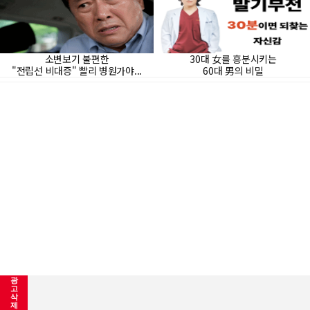
광
고
삭
제