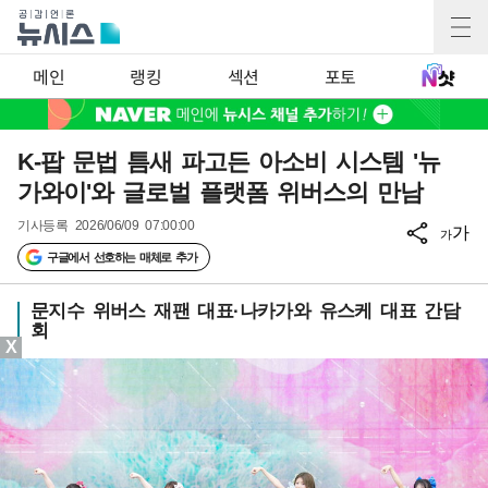
메인
랭킹
섹션
포토
K-팝 문법 틈새 파고든 아소비 시스템 '뉴
가와이'와 글로벌 플랫폼 위버스의 만남
기사등록
2026/06/09 07:00:00
가
가
구글에서 선호하는 매체로 추가
문지수 위버스 재팬 대표·나카가와 유스케 대표 간담
회
X