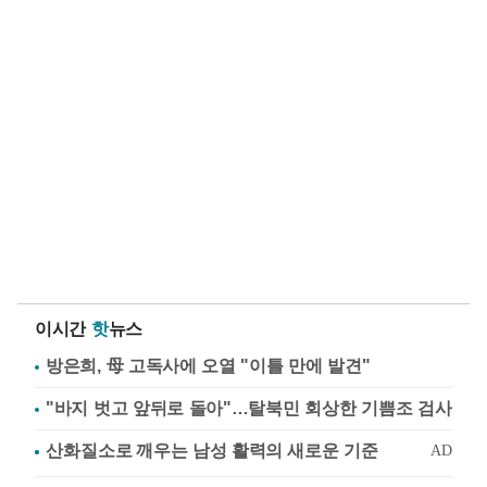
이시간
핫
뉴스
방은희, 母 고독사에 오열 "이틀 만에 발견"
"바지 벗고 앞뒤로 돌아"…탈북민 회상한 기쁨조 검사