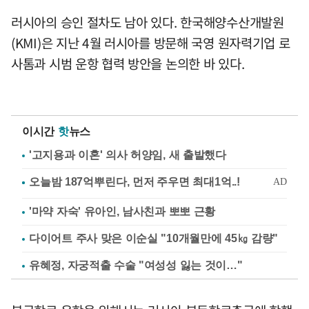
러시아의 승인 절차도 남아 있다. 한국해양수산개발원
(KMI)은 지난 4월 러시아를 방문해 국영 원자력기업 로
사톰과 시범 운항 협력 방안을 논의한 바 있다.
이시간
핫
뉴스
'고지용과 이혼' 의사 허양임, 새 출발했다
'마약 자숙' 유아인, 남사친과 뽀뽀 근황
다이어트 주사 맞은 이순실 "10개월만에 45㎏ 감량"
유혜정, 자궁적출 수술 "여성성 잃는 것이…"