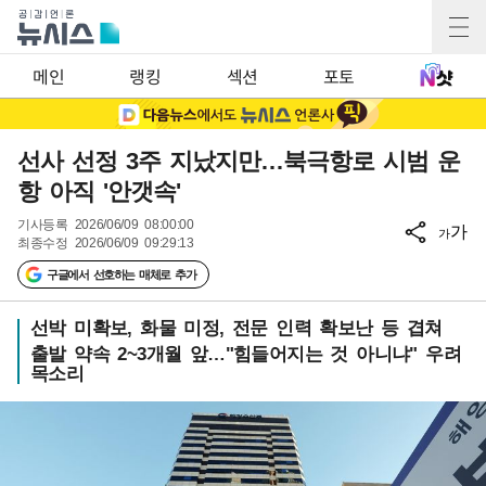
메인
랭킹
섹션
포토
선사 선정 3주 지났지만…북극항로 시범 운
항 아직 '안갯속'
기사등록
2026/06/09 08:00:00
가
가
최종수정
2026/06/09 09:29:13
구글에서 선호하는 매체로 추가
선박 미확보, 화물 미정, 전문 인력 확보난 등 겹쳐
출발 약속 2~3개월 앞…"힘들어지는 것 아니냐" 우려
목소리