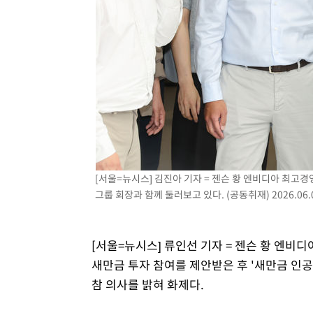
병태 후임
-9615초 전 >
[속보]국힘 윤리위, '돌려차기 발언' 진종오·서범수 징계 
-4940초 전 >
[속보] 7월 중국 수출 23.9%↑ 수입 27.5%↑…무역총액 
-2100초 전 >
[속보]'채상병 순직 책임' 임성근, 항소심도 징역 3년
-1966초 전 >
[속보]종합특검, '관저이전 봐주기 감사' 유병호 구속기소
23분 전 >
민주 콩고 에볼라환자 4천명 돌파, 4053명 발생 1850명 사망
[서울=뉴시스] 김진아 기자 = 젠슨 황 엔비디아 최고경
그룹 회장과 함께 둘러보고 있다. (공동취재) 2026.06.
[서울=뉴시스] 류인선 기자 = 젠슨 황 엔비
새만금 투자 참여를 제안받은 후 '새만금 인공
참 의사를 밝혀 화제다.