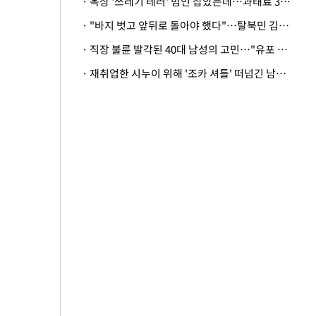
· 옥상 '쓰레기 테러' 범인 잡았는데…과태료 3만원 처분에 숙박업주 허탈
· "바지 벗고 앞뒤로 돌아야 했다"…탈북민 김서아, 기쁨조 검사 수치심 회상
· 직장 불륜 발각된 40대 남성의 고민…"유포 동료 명예훼손·협박죄 고소 가능할까"
· 재취업한 시누이 위해 '조카 셔틀' 떠넘긴 남편…아내 "난 못한다"