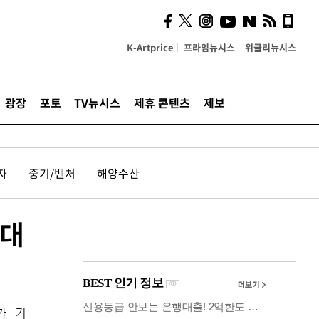
시, 스마트폰 액세서리에
NFC 더했다
K-Artprice
프라임뉴시스
위클리뉴시스
광장
포토
TV뉴시스
제휴 콘텐츠
제보
자
중기/벤처
해양수산
현대