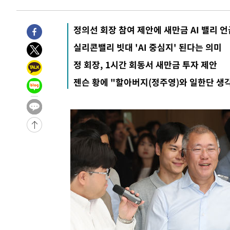
24분 전 >
민주 콩고 에볼라환자 4천명 돌파, 4053명 발생 1850명 사망
-26432초 전 >
"낮 기온 소폭 하락"…수도권 폭염중대경보, 폭염경보로
정의선 회장 참여 제안에 새만금 AI 밸리 언
-26396초 전 >
[속보]이 대통령, '호우피해' 안동·의성 관할 4개 면 특
실리콘밸리 빗대 'AI 중심지' 된다는 의미
선포
-26359초 전 >
[단독]중수청 지원 검사들, 정원 초과 시 낮은 계급 임용
정 회장, 1시간 회동서 새만금 투자 제안
갈 수도
-24330초 전 >
낮 최고 37도 찜통더위…곳곳 소나기·강원 많은 비[내일
젠슨 황에 "할아버지(정주영)와 일한단 생
-22636초 전 >
SK하이닉스, 용인·청주 팹에 54조 투자…"AI 메모리 수
응"
-19492초 전 >
여자배구 이재영·이다영 자매, 아제르바이잔 투란VC 입
-18745초 전 >
외국인 심판 성 접대 7경기 들여다보니…한국 축구 '5승 2
-18479초 전 >
[속보]코스닥, 2.86포인트(0.36%) 내린 798.81마감
-18432초 전 >
[속보]코스피, 6200선 약보합…0.60% 내린 6258.77에
-18412초 전 >
[속보]원·달러 환율, 7.7원 내린 1416.1원 마감
-18301초 전 >
[속보] 노원서 40.1도 관측…서울, 2018년 이후 첫 40도
-15391초 전 >
[속보]종합특검, '계엄 수용공간 확보' 신용해 前교정본
-14264초 전 >
외신들도 주목한 韓축구 파문…"국민적 공분에 수사 재개
-14235초 전 >
11시간 압수수색에 성접대 파문까지…'쑥대밭' 된 축구
-13257초 전 >
[속보]규제합리화위원회 부위원장에 김태유 서울대 공대