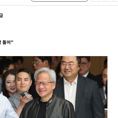
 하향
급
별재난지역
…희망지 못
날씨]
각 들어"
요 선제 대
단
무'
 마쳐
부장 기소
"
협회
 교수…이