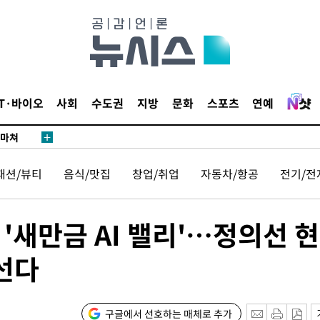
날씨]
요 선제 대
단
무'
IT·바이오
사회
수도권
지방
문화
스포츠
연예
 마쳐
패션/뷰티
음식/맛집
창업/취업
자동차/항공
전기/전
부장 기소
"
협회
 '새만금 AI 밸리'…정의선 
 교수…이
선다
절차 개시
25.3%↑
구글에서 선호하는 매체로 추가