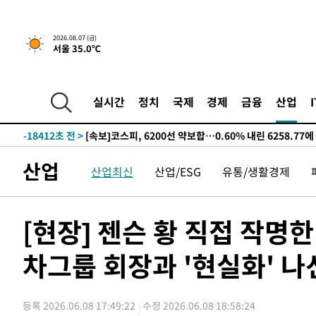
갈 수도
-24310초 전 >
낮 최고 37도 찜통더위…곳곳 소나기·강원 많은 비[내일
-22616초 전 >
SK하이닉스, 용인·청주 팹에 54조 투자…"AI 메모리 수
2026.08.07 (금)
서울 35.0℃
응"
-19472초 전 >
여자배구 이재영·이다영 자매, 아제르바이잔 투란VC 입
-18725초 전 >
외국인 심판 성 접대 7경기 들여다보니…한국 축구 '5승 2
-18459초 전 >
[속보]코스닥, 2.86포인트(0.36%) 내린 798.81마감
실시간
정치
국제
경제
금융
산업
-18412초 전 >
[속보]코스피, 6200선 약보합…0.60% 내린 6258.77에
-18392초 전 >
[속보]원·달러 환율, 7.7원 내린 1416.1원 마감
-18281초 전 >
[속보] 노원서 40.1도 관측…서울, 2018년 이후 첫 40도
산업
산업최신
산업/ESG
유통/생활경제
-15371초 전 >
[속보]종합특검, '계엄 수용공간 확보' 신용해 前교정본
-14244초 전 >
외신들도 주목한 韓축구 파문…"국민적 공분에 수사 재개
-14215초 전 >
11시간 압수수색에 성접대 파문까지…'쑥대밭' 된 축구
[현장] 젠슨 황 직접 작명한
-13237초 전 >
[속보]규제합리화위원회 부위원장에 김태유 서울대 공대
병태 후임
차그룹 회장과 '현실화' 나
-9595초 전 >
[속보]국힘 윤리위, '돌려차기 발언' 진종오·서범수 징계 
-4920초 전 >
[속보] 7월 중국 수출 23.9%↑ 수입 27.5%↑…무역총액 
-2080초 전 >
[속보]'채상병 순직 책임' 임성근, 항소심도 징역 3년
등록 2026.06.08 17:49:22
수정 2026.06.08 18:58:24
-1946초 전 >
[속보]종합특검, '관저이전 봐주기 감사' 유병호 구속기소