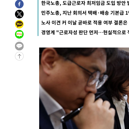
한국노총, 도급근로자 최저임금 도입 방안 
42.08%·宋 10.17%
-31752초 전 >
이강인 "아틀레티코 이적 기뻐…등번호 7번 의미보단 팀 
민주노총, 지난 회의서 택배·배송 기본급 1
것"
-31687초 전 >
[속보]與 당대표 경선, 제주·인천 권리당원 투표 김민석 
노사 이견 커 이날 곧바로 적용 여부 결론은
-25461초 전 >
낮 최고 35도 '무더위'…동해안 시간당 30㎜ '강한 비'[
-24731초 전 >
[속보]이강인 "감독님이 원하는 마음 느꼈고, 많은 트로피
경영계 "근로자성 판단 먼저…현실적으로 
틀레티코 이적"
-24513초 전 >
수도권 40도 육박 '펄펄'…동해안 일부 지역엔 호의주의
-23482초 전 >
온열질환 사망자 3명 늘어…누적 환자 3000명 돌파
-17427초 전 >
강릉에 시간당 81.4㎜ 물폭탄…도로 잠기고 담벼락 붕괴
-13534초 전 >
백운산서 80년근 천종산삼 9뿌리 발견…감정가 1.3억원
-11244초 전 >
선재도서 해루질 나섰다 실종 60대, 닷새 만에 숨진 채 발
-8778초 전 >
남자 농구, 나고야 아시안게임서 '홈팀' 일본과 한일전
-8154초 전 >
여수 오동도 해상서 모터보트 전복…1명 사망·1명 실종
-4381초 전 >
극한폭염 한풀 꺾이지만…'낮 최고 35도' 무더위, 열대야 
주 날씨]
-1399초 전 >
축구협회 "압수수색·성접대 논란 사과…쇄신의 기회로 삼
1분 전 >
[속보]'압수수색·성접대 논란' 축구협회 "실망과 걱정 안겨드려
3시간 전 >
'최고 37도' 폭염 지속…강원동해안 최대 150㎜ 비
5시간 전 >
[속보]뉴욕증시 상승 마감…S&P 0.6% 나스닥 1.3%↑