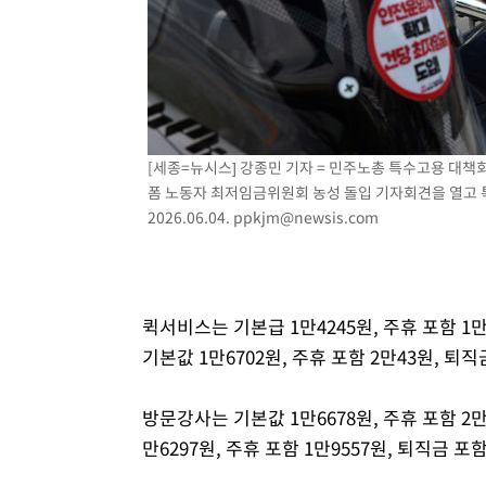
[세종=뉴시스] 강종민 기자 = 민주노총 특수고용 대
폼 노동자 최저임금위원회 농성 돌입 기자회견을 열고 
2026.06.04.
ppkjm@newsis.com
퀵서비스는 기본급 1만4245원, 주휴 포함 1
기본값 1만6702원, 주휴 포함 2만43원, 퇴
방문강사는 기본값 1만6678원, 주휴 포함 2
만6297원, 주휴 포함 1만9557원, 퇴직금 포