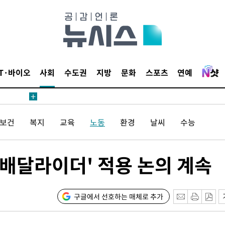
승리
내일날씨]
 원해 아
보
IT·바이오
사회
수도권
지방
문화
스포츠
연예
견
/보건
복지
교육
노동
환경
날씨
수능
계속[다음
'배달라이더' 적용 논의 계속
겠다"
 죄송"
구글에서 선호하는 매체로 추가
鄭