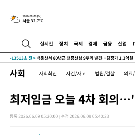
것"
-31666초 전 >
[속보]與 당대표 경선, 제주·인천 권리당원 투표 김민석 
-25440초 전 >
낮 최고 35도 '무더위'…동해안 시간당 30㎜ '강한 비'[
2026.08.08 (토)
서울 32.7℃
-24710초 전 >
[속보]이강인 "감독님이 원하는 마음 느꼈고, 많은 트로피
틀레티코 이적"
-24492초 전 >
수도권 40도 육박 '펄펄'…동해안 일부 지역엔 호의주의
-23461초 전 >
온열질환 사망자 3명 늘어…누적 환자 3000명 돌파
실시간
정치
국제
경제
금융
산업
-17406초 전 >
강릉에 시간당 81.4㎜ 물폭탄…도로 잠기고 담벼락 붕괴
-13513초 전 >
백운산서 80년근 천종산삼 9뿌리 발견…감정가 1.3억원
-11223초 전 >
선재도서 해루질 나섰다 실종 60대, 닷새 만에 숨진 채 발
사회
사회최신
사건/사고
법원/검찰
의료
-8757초 전 >
남자 농구, 나고야 아시안게임서 '홈팀' 일본과 한일전
-8133초 전 >
여수 오동도 해상서 모터보트 전복…1명 사망·1명 실종
-4360초 전 >
극한폭염 한풀 꺾이지만…'낮 최고 35도' 무더위, 열대야 
최저임금 오늘 4차 회의…
주 날씨]
-1378초 전 >
축구협회 "압수수색·성접대 논란 사과…쇄신의 기회로 삼
1분 전 >
[속보]'압수수색·성접대 논란' 축구협회 "실망과 걱정 안겨드려
등록 2026.06.09 05:30:00
수정 2026.06.09 05:40:23
3시간 전 >
'최고 37도' 폭염 지속…강원동해안 최대 150㎜ 비
5시간 전 >
[속보]뉴욕증시 상승 마감…S&P 0.6% 나스닥 1.3%↑
-32218초 전 >
[속보]與 대표 경선 제주·인천 당원투표…金 47.75%·