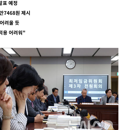
발표 예정
위해 뛸
만7468원 제시
승리
 어려울 듯
내일날씨]
 원해 아
적용 어려워"
보
견
계속[다음
겠다"
 죄송"