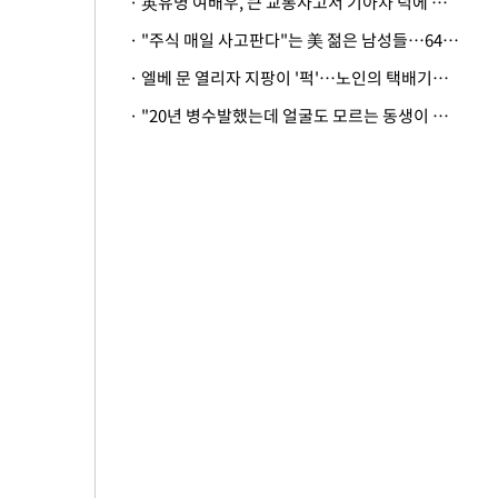
· 英유명 여배우, 큰 교통사고서 기아차 덕에 살았다
· "주식 매일 사고판다"는 美 젊은 남성들…64%가 "나는 인생의 패배자“
· 엘베 문 열리자 지팡이 '퍽'…노인의 택배기사 폭행 이유
· "20년 병수발했는데 얼굴도 모르는 동생이 유산 절반을"…배다른 형제 상속권 있을까