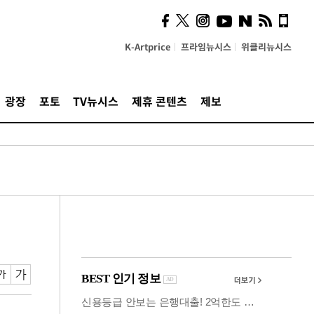
사이 해답 찾았죠"…알을
깨고 나온 '초자아'
K-Artprice
프라임뉴시스
위클리뉴시스
광장
포토
TV뉴시스
제휴 콘텐츠
제보