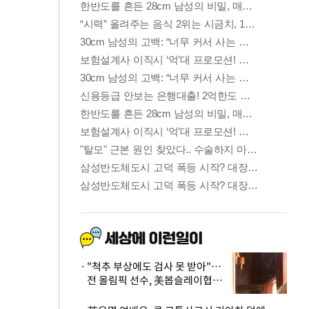
"척추 부상에도 검사 못 받아"…
전 올림픽 선수, 美봅슬레이협회
상대 소송