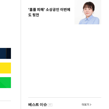
'홈플 피해' 소상공인 이번에
도 뒷전