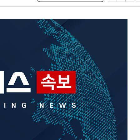
속[다음주
다"
려 죄송"
서미화·한
1위… 정청
2.08%·
 뛸 것"
리
날씨]
해 아틀레