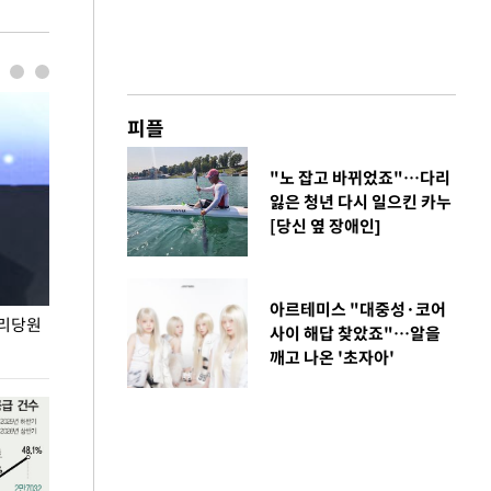
피플
"노 잡고 바뀌었죠"…다리
잃은 청년 다시 일으킨 카누
[당신 옆 장애인]
아르테미스 "대중성·코어
권리당원
무더위 잊는 도심형 여름 축제 '2026 서울 바캉스
용산어린이정원 앞
사이 해답 찾았죠"…알을
페스티벌'
깨고 나온 '초자아'