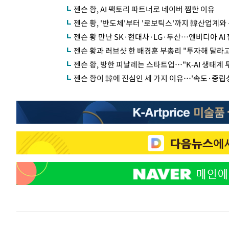
젠슨 황, AI 팩토리 파트너로 네이버 찜한 이유
젠슨 황, '반도체'부터 '로보틱스'까지 韓산업계와 
젠슨 황 만난 SK·현대차·LG·두산…엔비디아 AI
젠슨 황과 러브샷 한 배경훈 부총리 "투자해 달라고
젠슨 황, 방한 피날레는 스타트업…"K-AI 생태계
젠슨 황이 韓에 진심인 세 가지 이유…'속도·중립