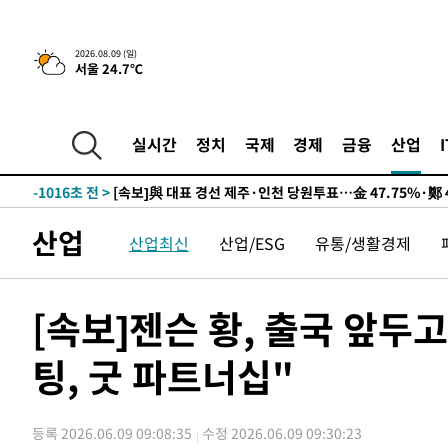
2026.08.09 (일)
서울 24.7℃
13시간 전 >
[속보]뉴욕증시 상승 마감…S&P 0.6% 나스닥 1.3%↑
-10734초 전 >
이란 "호르무즈 재개방 합의 근접…美 배상 선행돼야"
-1781초 전 >
[속보]與최고위원 제주·인천 순회경선…박선원·최민희·
실시간
정치
국제
경제
금융
산업
민수·김용 순
-1734초 전 >
[속보]김민석, 與 전대 당원투표 누적 득표율 45.42%로 
래 44.56%
-1016초 전 >
[속보]與 대표 경선 제주·인천 당원투표…金 47.75%·鄭 4
宋 10.17%
-550초 전 >
이강인 "아틀레티코 이적 기뻐…등번호 7번 의미보단 팀 위해
산업
산업최신
산업/ESG
유통/생활경제
-485초 전 >
[속보]與 당대표 경선, 제주·인천 권리당원 투표 김민석 승
1시간 전 >
낮 최고 35도 '무더위'…동해안 시간당 30㎜ '강한 비'[내일
1시간 전 >
[속보]이강인 "감독님이 원하는 마음 느꼈고, 많은 트로피 원
[속보]젠슨 황, 출국 앞두
티코 이적"
1시간 전 >
수도권 40도 육박 '펄펄'…동해안 일부 지역엔 호의주의보
팅, 굿 파트너십"
2시간 전 >
온열질환 사망자 3명 늘어…누적 환자 3000명 돌파
3시간 전 >
강릉에 시간당 81.4㎜ 물폭탄…도로 잠기고 담벼락 붕괴
4시간 전 >
백운산서 80년근 천종산삼 9뿌리 발견…감정가 1.3억원
등록 2026.06.09 09:08:35
수정 2026.06.09 09:30:23
5시간 전 >
선재도서 해루질 나섰다 실종 60대, 닷새 만에 숨진 채 발견