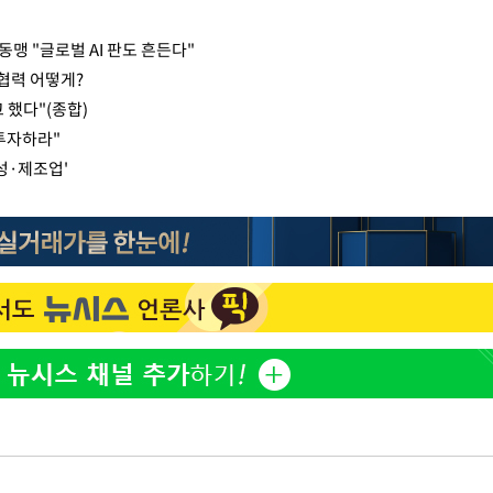
동맹 "글로벌 AI 판도 흔든다"
 협력 어떻게?
 했다"(종합)
 투자하라"
성·제조업'