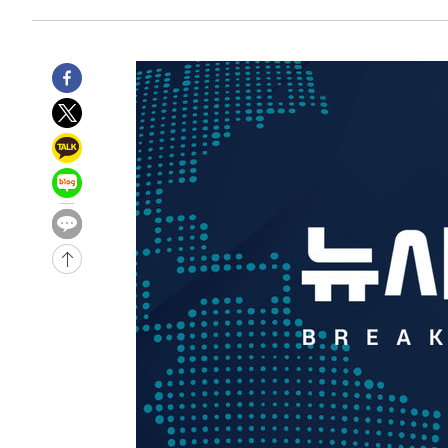
6시간 전 >
남자 농구, 나고야 아시안게임서 '홈팀' 일본과 한일전
6시간 전 >
여수 오동도 해상서 모터보트 전복…1명 사망·1명 실종
7시간 전 >
극한폭염 한풀 꺾이지만…'낮 최고 35도' 무더위, 열대야 계
날씨]
8시간 전 >
축구협회 "압수수색·성접대 논란 사과…쇄신의 기회로 삼겠
8시간 전 >
[속보]'압수수색·성접대 논란' 축구협회 "실망과 걱정 안겨드
11시간 전 >
'최고 37도' 폭염 지속…강원동해안 최대 150㎜ 비
13시간 전 >
[속보]뉴욕증시 상승 마감…S&P 0.6% 나스닥 1.3%↑
-10734초 전 >
이란 "호르무즈 재개방 합의 근접…美 배상 선행돼야"
-1781초 전 >
[속보]與최고위원 제주·인천 순회경선…박선원·최민희·
민수·김용 순
-1734초 전 >
[속보]김민석, 與 전대 당원투표 누적 득표율 45.42%로 
래 44.56%
-1016초 전 >
[속보]與 대표 경선 제주·인천 당원투표…金 47.75%·鄭 4
宋 10.17%
-550초 전 >
이강인 "아틀레티코 이적 기뻐…등번호 7번 의미보단 팀 위해
-485초 전 >
[속보]與 당대표 경선, 제주·인천 권리당원 투표 김민석 승
1시간 전 >
낮 최고 35도 '무더위'…동해안 시간당 30㎜ '강한 비'[내일
1시간 전 >
[속보]이강인 "감독님이 원하는 마음 느꼈고, 많은 트로피 원
티코 이적"
1시간 전 >
수도권 40도 육박 '펄펄'…동해안 일부 지역엔 호의주의보