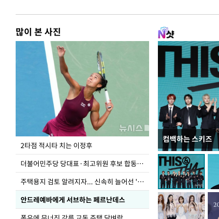
많이 본 사진
컴백하는 스키즈
이번주 국회에는 무
2타점 적시타 치는 이정후
더불어민주당 당대표·최고위원 후보 합동연설회
주택용지 검토 알려지자... 신속히 늘어선 '근조화환'
안드레예바에게 서브하는 페르난데스
폭우에 무너진 강릉 교동 주택 담벼락