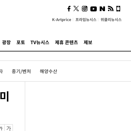
K-Artprice
프라임뉴시스
위클리뉴시스
광장
포토
TV뉴시스
제휴 콘텐츠
제보
자
중기/벤처
해양수산
 미