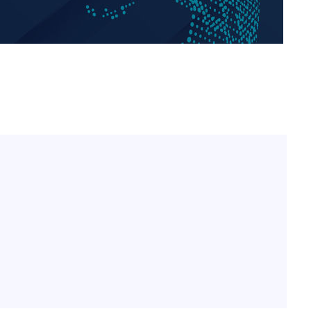
김희철, 거꾸로 걸린 광복
1
태극기 현수막에 "X돌았네
"손 떨림 포착"…카라 한
2
팬들 '걱정'
용산어린이정원 앞 즐비한 
3
시스Pic]
차가원 "○○○ 까면 주변
4
속[다음주
미반환 속 녹취 폭로 파장
다"
유혜정, 자궁적출 수술 고
려 죄송"
5
것이…"
[속보]김민석, 與 전대 
6
45.42%로 1위… 정청래 
[속보]與최고위원 제주·
7
선원·최민희·서미화·한민