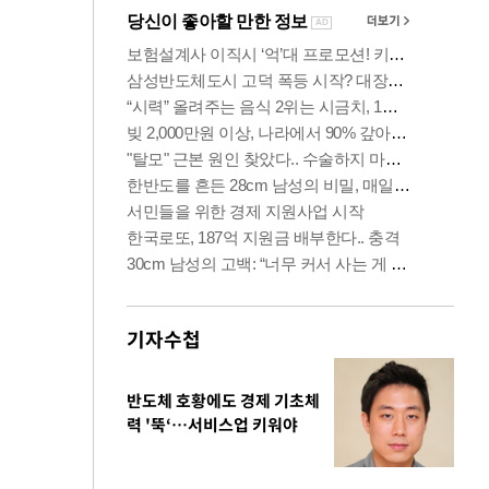
기자수첩
반도체 호황에도 경제 기초체
력 '뚝‘…서비스업 키워야