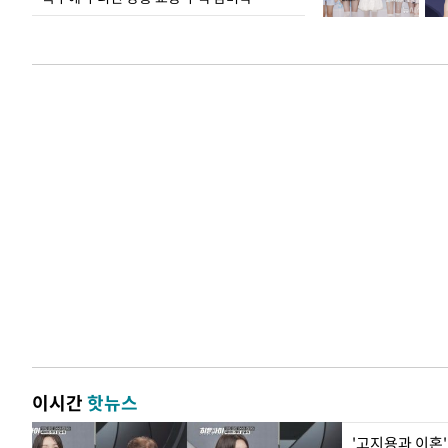
이시간
핫뉴스
'고지용과 이혼'