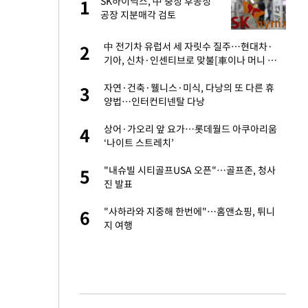
절
SK하이닉스, 中 충칭 후공정
1
1
"
공장 지분매각 검토
승연, 건강 괜찮나
中 전기차 유럽서 세 자릿수 질주…현대차·
2
2
기아, 신차·인센티브로 맞불[車이나 머니 몰
려온다③]
근조화환, 왜?[뉴
자연·건축·웰니스·미식, 다낭의 또 다른 휴
3
3
양법…인터컨티넨탈 다낭
 다 죽어"…전세금
상어·가오리 앞 요가…롯데월드 아쿠아리움
4
4
‘나이트 스트레치’
백 "여성성을 잃는
"내슈빌 시티골프USA 오픈"…골프존, 청사
5
5
진 발표
당원투표 누적 득표율
"사하라와 지중해 한번에"…홈앤쇼핑, 튀니
6
6
44.56%
지 여행
인천 순회경선…박
7
수·김용 순