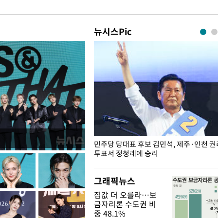
뉴시스Pic
슨 일이? [뉴시스국회토pic]
민주당 당대표 후보 김민석, 제주·인천 
투표서 정청래에 승리
그래픽뉴스
집값 더 오를라…보
금자리론 수도권 비
중 48.1%