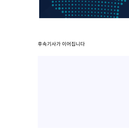
2시간 전 >
온열질환 사망자 3명 늘어…누적 환자 3000명 돌파
3시간 전 >
강릉에 시간당 81.4㎜ 물폭탄…도로 잠기고 담벼락 붕괴
4시간 전 >
백운산서 80년근 천종산삼 9뿌리 발견…감정가 1.3억원
5시간 전 >
선재도서 해루질 나섰다 실종 60대, 닷새 만에 숨진 채 발견
6시간 전 >
남자 농구, 나고야 아시안게임서 '홈팀' 일본과 한일전
후속기사가 이어집니다
6시간 전 >
여수 오동도 해상서 모터보트 전복…1명 사망·1명 실종
7시간 전 >
극한폭염 한풀 꺾이지만…'낮 최고 35도' 무더위, 열대야 계
날씨]
8시간 전 >
축구협회 "압수수색·성접대 논란 사과…쇄신의 기회로 삼겠
8시간 전 >
[속보]'압수수색·성접대 논란' 축구협회 "실망과 걱정 안겨드
11시간 전 >
'최고 37도' 폭염 지속…강원동해안 최대 150㎜ 비
13시간 전 >
[속보]뉴욕증시 상승 마감…S&P 0.6% 나스닥 1.3%↑