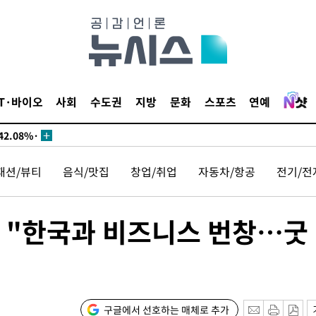
서미화·한
IT·바이오
사회
수도권
지방
문화
스포츠
연예
1위… 정청
2.08%·
 뛸 것"
패션/뷰티
음식/맛집
창업/취업
자동차/항공
전기/전
리
날씨]
해 아틀레
고 "한국과 비즈니스 번창…굿
구글에서 선호하는 매체로 추가