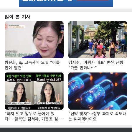
많이 본 기사
방은희, 母 고독사에 오열 "이틀
김지수, '여행사 대표' 변신 근황
만에 발견"
"가볼 만하니…"
"바지 벗고 앞뒤로 돌아야 했
"신약 찾자"…정부 과제로 속도내
다"…탈북민 김서아, 기쁨조 검사
는 K-제약바이오
수치심 회상