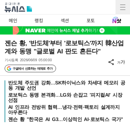
메인
랭킹
섹션
포토
젠슨 황, '반도체'부터 '로보틱스'까지 韓산업
계와 동맹 "글로벌 AI 판도 흔든다"
기사등록
2026/06/09 05:00:00
가
가
구글에서 선호하는 매체로 추가
반도체 주도권 강화…SK하이닉스와 차세대 메모리 공
동 개발 선언
로보틱스 동맹 본격화…LG와 손잡고 '피지컬AI' 시장
선점
AI 인프라 전방위 협력…냉각·전력·팩토리 설계까지
아우른다
젠슨 황 "한국은 AI G3…이상적인 AI·로보틱스 국가"