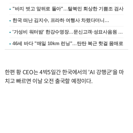
"바지 벗고 앞뒤로 돌아"…탈북민 회상한 기쁨조 검사
한국 떠난 김지수, 프라하 여행사 차렸다더니…
'가성비 워터밤' 한강수영장…문신고객·성묘사음원 민원
46세 바다 "매일 10km 런닝"…탄탄 복근 핫걸 몸매로
한편 황 CEO는 4박5일간 한국에서의 'AI 강행군'을 마
치고 빠르면 이날 오전 출국할 예정이다.