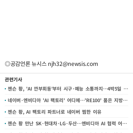
◎공감언론 뉴시스
njh32@newsis.com
관련기사
젠슨 황, 'AI 깐부회동'부터 시구·예능 소통까지…4박5일 강행군 마치고 오늘 출국
네이버·엔비디아 'AI 팩토리' 어디에…'RE100' 품은 지방 주목
젠슨 황, AI 팩토리 파트너로 네이버 찜한 이유
젠슨 황 만난 SK·현대차·LG·두산…엔비디아 AI 협력 어떻게?