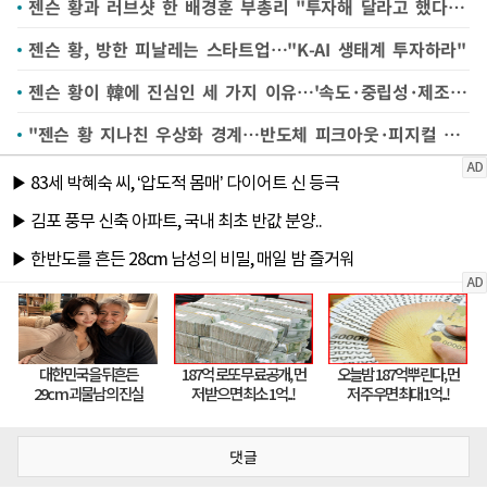
젠슨 황과 러브샷 한 배경훈 부총리 "투자해 달라고 했다"(종합)
젠슨 황, 방한 피날레는 스타트업…"K-AI 생태계 투자하라"
젠슨 황이 韓에 진심인 세 가지 이유…'속도·중립성·제조업'
"젠슨 황 지나친 우상화 경계…반도체 피크아웃·피지컬 AI가 향후 주가 가른다"
댓글