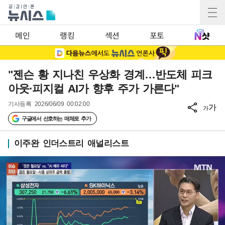
메인
랭킹
섹션
포토
"젠슨 황 지나친 우상화 경계…반도체 피크
아웃·피지컬 AI가 향후 주가 가른다"
기사등록
2026/06/09 00:02:00
가
가
구글에서 선호하는 매체로 추가
이주완 인더스트리 애널리스트