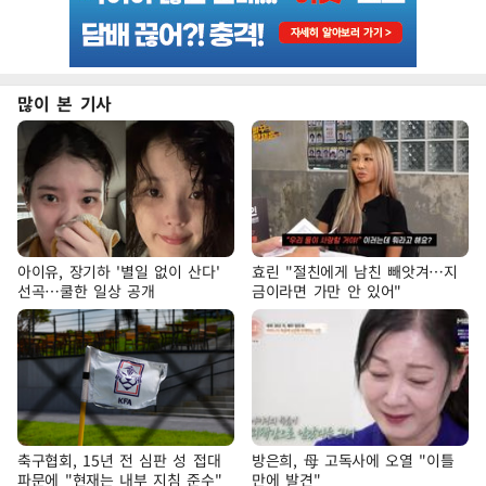
많이 본 기사
아이유, 장기하 '별일 없이 산다'
효린 "절친에게 남친 빼앗겨…지
선곡…쿨한 일상 공개
금이라면 가만 안 있어"
축구협회, 15년 전 심판 성 접대
방은희, 母 고독사에 오열 "이틀
파문에 "현재는 내부 지침 준수"
만에 발견"