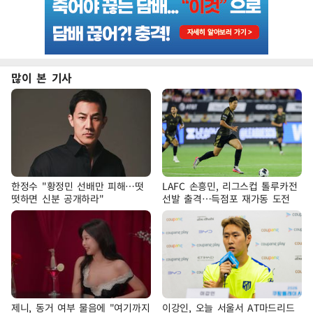
많이 본 기사
한정수 "황정민 선배만 피해…떳
LAFC 손흥민, 리그스컵 톨루카전
떳하면 신분 공개하라"
선발 출격…득점포 재가동 도전
제니, 동거 여부 물음에 "여기까지
이강인, 오늘 서울서 AT마드리드