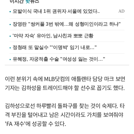
이시간
핫
뉴스
장영란 "쌍커풀 3번 밖에…왜 성형미인이라고 하냐"
'마약 자숙' 유아인, 남사친과 뽀뽀 근황
정청래 또 말실수 "'이명박' 임기 내로…"
유혜정, 자궁적출 수술 "여성성 잃는 것이…"
이런 분위기 속에 MLB닷컴의 애틀랜타 담당 마크 보먼
기자는 김하성을 트레이드해야 할 선수로 꼽기도 했다.
김하성으로선 하루빨리 돌파구를 찾는 것이 숙제다. 타
격 부진을 털어내고 남은 시간이라도 가치를 보여줘야
'FA 재수'에 성공할 수 있다.