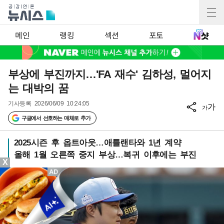
메인
랭킹
섹션
포토
부상에 부진까지…'FA 재수' 김하성, 멀어지
는 대박의 꿈
기사등록
2026/06/09 10:24:05
가
가
구글에서 선호하는 매체로 추가
2025시즌 후 옵트아웃…애틀랜타와 1년 계약
올해 1월 오른쪽 중지 부상…복귀 이후에는 부진
X