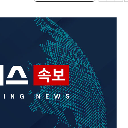
 계속[다음
삼겠다"
안겨드려 죄