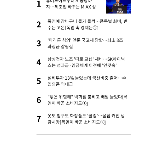
에
휴머노이드부터 AI공장까
1
1
지…제조업 바꾸는 M.AX 성
과
네"…'폴드8 울트
폭염에 장바구니 물가 들썩…품목별 희비, 변
2
2
수는 고온[폭염 속 경제는①]
 노무현·문재인 철
'마라톤 심의' 앞둔 국고채 담합…최소 8조
3
3
과징금 갈림길
S&P 0.6% 나스
삼성전자 노조 '따로 교섭' 채비…SK하이닉
4
4
스는 성과급·임금체계 이견에 '안갯속'
승환·니퍼트가 콕
설비투자 13% 늘었는데 국산비중 줄어…수
5
5
입의존 역대급
0개 구단, 훈련·휴
"밖은 위험해" 백화점 붐비고 배달 늘었다[폭
6
6
 안전 최우선"
염이 바꾼 소비지도①]
차…가상자산 거래소
옷도 침구도 화장품도 '쿨링'…몸집 커진 냉
7
7
감시장[폭염이 바꾼 소비지도②]