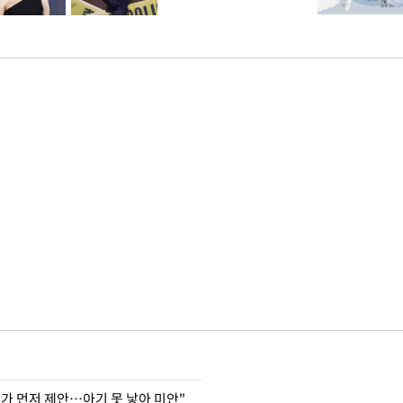
내가 먼저 제안…아기 못 낳아 미안"