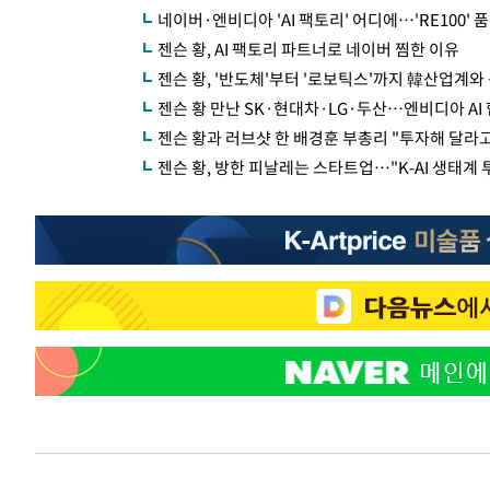
네이버·엔비디아 'AI 팩토리' 어디에…'RE100' 
젠슨 황, AI 팩토리 파트너로 네이버 찜한 이유
젠슨 황, '반도체'부터 '로보틱스'까지 韓산업계와 
젠슨 황 만난 SK·현대차·LG·두산…엔비디아 AI
젠슨 황과 러브샷 한 배경훈 부총리 "투자해 달라고
젠슨 황, 방한 피날레는 스타트업…"K-AI 생태계