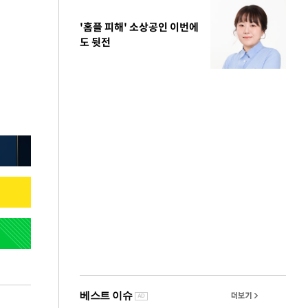
'홈플 피해' 소상공인 이번에
도 뒷전