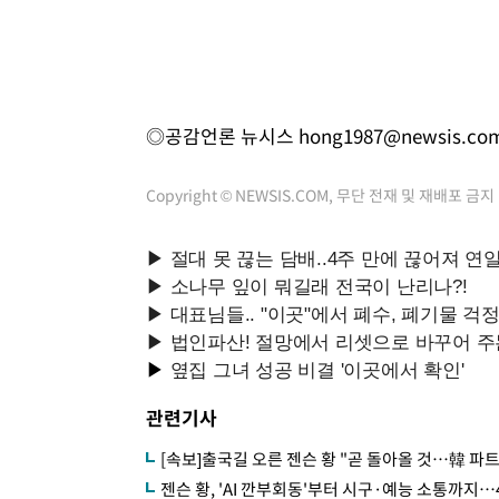
◎공감언론 뉴시스
hong1987@newsis.co
Copyright © NEWSIS.COM, 무단 전재 및 재배포 금지
관련기사
[속보]출국길 오른 젠슨 황 "곧 돌아올 것…韓 파
젠슨 황, 'AI 깐부회동'부터 시구·예능 소통까지