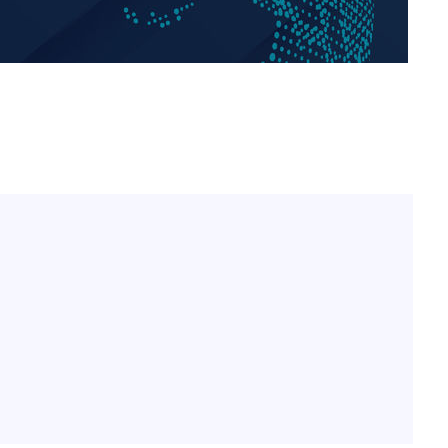
표창원, 남규리에 15년 만
1
사과…"제가 틀렸습니다"
"창 3개 띄워도 답답함 없
2
라', 일주일 써보니
오세훈 "용산공원 아파트,
3
학 뒤집는 것"
[속보]뉴욕증시 상승 마감…
4
닥 1.3%↑
김도영·곽빈·안현민…오
5
집은 차기 메이저리거
'폭염 휴식기' 프로야구 1
6
식 병행…"야외 훈련 해도
美, 이란 자금 옥죄기 박
7
·환전소 제재