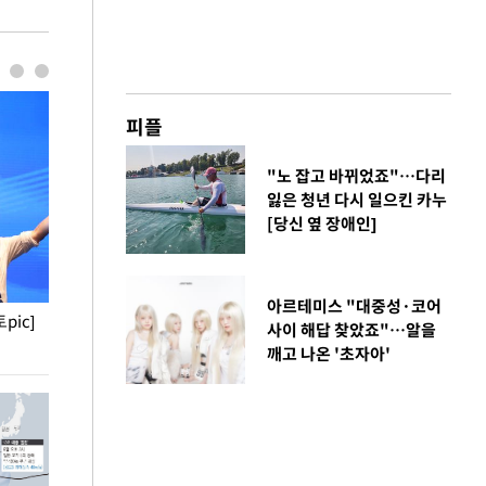
피플
"노 잡고 바뀌었죠"…다리
잃은 청년 다시 일으킨 카누
[당신 옆 장애인]
아르테미스 "대중성·코어
pic]
청와대 일주일
사진으로 보는 
사이 해답 찾았죠"…알을
깨고 나온 '초자아'