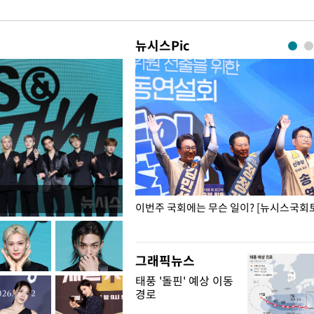
뉴시스Pic
폭력 피해자에 위로·사과…"국가
이번주 국회에는 무슨 일이? [뉴시스국회토
"
그래픽뉴스
태풍 '돌핀' 예상 이동
경로