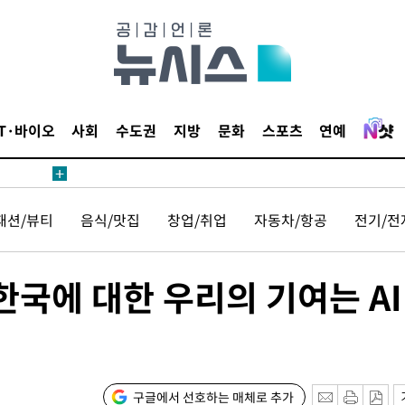
IT·바이오
사회
수도권
지방
문화
스포츠
연예
견
패션/뷰티
음식/맛집
창업/취업
자동차/항공
전기/전
 계속[다음
삼겠다"
안겨드려 죄
한국에 대한 우리의 기여는 AI
구글에서 선호하는 매체로 추가
견