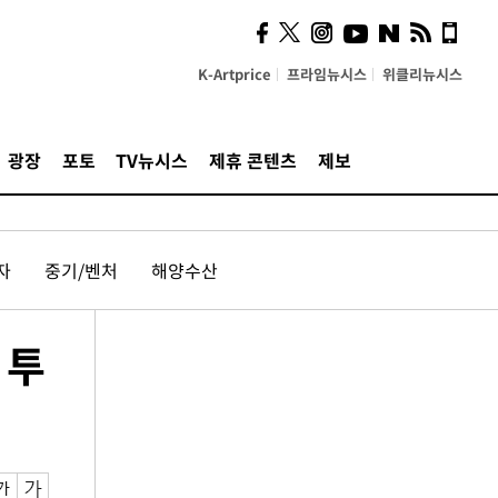
K-Artprice
프라임뉴시스
위클리뉴시스
광장
포토
TV뉴시스
제휴 콘텐츠
제보
자
중기/벤처
해양수산
 투