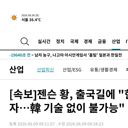
2026.08.08 (토)
서울 36.4℃
2시간 전 >
[속보]뉴욕증시 상승 마감…S&P 0.6% 나스닥 1.3%↑
-28289초 전 >
강릉에 시간당 81.4㎜ 물폭탄…도로 잠기고 담벼락 붕괴
-24396초 전 >
백운산서 80년근 천종산삼 9뿌리 발견…감정가 1.3억원
실시간
정치
국제
경제
금융
산업
-22106초 전 >
선재도서 해루질 나섰다 실종 60대, 닷새 만에 숨진 채 발
-19640초 전 >
남자 농구, 나고야 아시안게임서 '홈팀' 일본과 한일전
-19016초 전 >
여수 오동도 해상서 모터보트 전복…1명 사망·1명 실종
산업
산업최신
산업/ESG
유통/생활경제
-15243초 전 >
극한폭염 한풀 꺾이지만…'낮 최고 35도' 무더위, 열대야
주 날씨]
-12261초 전 >
축구협회 "압수수색·성접대 논란 사과…쇄신의 기회로 
-10778초 전 >
[속보]'압수수색·성접대 논란' 축구협회 "실망과 걱정 
[속보]젠슨 황, 출국길에 "
송"
10분 전 >
'최고 37도' 폭염 지속…강원동해안 최대 150㎜ 비
자…韓 기술 없이 불가능"
2시간 전 >
[속보]뉴욕증시 상승 마감…S&P 0.6% 나스닥 1.3%↑
-28289초 전 >
강릉에 시간당 81.4㎜ 물폭탄…도로 잠기고 담벼락 붕괴
-24396초 전 >
백운산서 80년근 천종산삼 9뿌리 발견…감정가 1.3억원
등록 2026.06.09 09:11:07
수정 2026.06.09 09:34:23
-22106초 전 >
선재도서 해루질 나섰다 실종 60대, 닷새 만에 숨진 채 발