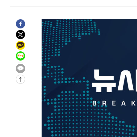
-19640초 전 >
남자 농구, 나고야 아시안게임서 '홈팀' 일본과 한일전
-19016초 전 >
여수 오동도 해상서 모터보트 전복…1명 사망·1명 실종
-15243초 전 >
극한폭염 한풀 꺾이지만…'낮 최고 35도' 무더위, 열대야
주 날씨]
-12261초 전 >
축구협회 "압수수색·성접대 논란 사과…쇄신의 기회로 
-10778초 전 >
[속보]'압수수색·성접대 논란' 축구협회 "실망과 걱정 
송"
10분 전 >
'최고 37도' 폭염 지속…강원동해안 최대 150㎜ 비
2시간 전 >
[속보]뉴욕증시 상승 마감…S&P 0.6% 나스닥 1.3%↑