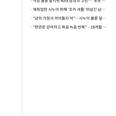
· 직장 불륜 발각된 40대 남성의 고민…"유포 동료 명예훼손·협박죄 고소 가능할까"
· 재취업한 시누이 위해 '조카 셔틀' 떠넘긴 남편…아내 "난 못한다"
· "남의 가정사 끼어들지 마"…시누이 불륜 덮으려는 남편에 억울한 아내
· "현관문 걷어차고 욕설 녹음 반복"…18개월 아기 키우는 집 뒤흔든 '앞집의 비극'