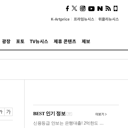
즈, 소리 봇짐 지고 세상으
로 "韓 요소 깊게 우려내"
K-Artprice
프라임뉴시스
위클리뉴시스
광장
포토
TV뉴시스
제휴 콘텐츠
제보