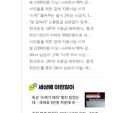
옥상 '쓰레기 테러' 범인 잡았는
데…과태료 3만원 처분에 숙박업
주 허탈