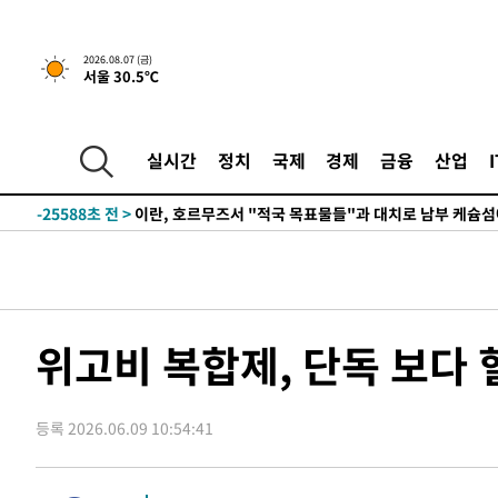
2026.08.07 (금)
서울 30.5℃
-20174초 전 >
[속보] 뉴욕증시, 일제 하락 마감…나스닥 0.06%↓
-31326초 전 >
시리아 다마스쿠스 교외에서 미니버스 폭발.. 14명 부상, 
실시간
정치
국제
경제
금융
산업
태
-30624초 전 >
입추에도 극한더위…서울 낮 39도 '폭염중대경보'
-25588초 전 >
이란, 호르무즈서 "적국 목표물들"과 대치로 남부 케슘섬
례 큰 폭발음
-24303초 전 >
[속보]美, 폴리실리콘 수입 규제…파생제품 15% 관세, 1
발효
-22454초 전 >
[속보]트럼프, 美 원정출산 금지 행정명령 서명
-20154초 전 >
[속보] 뉴욕증시, 일제 하락 마감…나스닥 0.06%↓
-31346초 전 >
시리아 다마스쿠스 교외에서 미니버스 폭발.. 14명 부상, 
위고비 복합제, 단독 보다
태
-30644초 전 >
입추에도 극한더위…서울 낮 39도 '폭염중대경보'
-25608초 전 >
이란, 호르무즈서 "적국 목표물들"과 대치로 남부 케슘섬
례 큰 폭발음
등록 2026.06.09 10:54:41
-24323초 전 >
[속보]美, 폴리실리콘 수입 규제…파생제품 15% 관세, 1
발효
-22474초 전 >
[속보]트럼프, 美 원정출산 금지 행정명령 서명
-20174초 전 >
[속보] 뉴욕증시, 일제 하락 마감…나스닥 0.06%↓