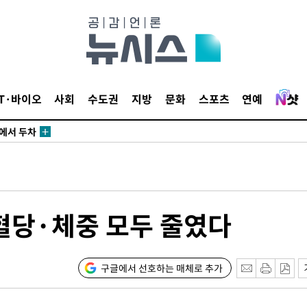
3명은 중
IT·바이오
사회
수도권
지방
문화
스포츠
연예
에서 두차
20일 후
3명은 중
 혈당·체중 모두 줄였다
에서 두차
20일 후
구글에서 선호하는 매체로 추가