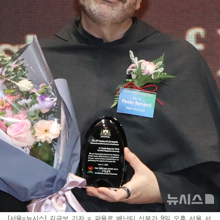
[서울=뉴시스] 김금보 기자 = 파올로 베난티 신부가 9일 오후 서울 서