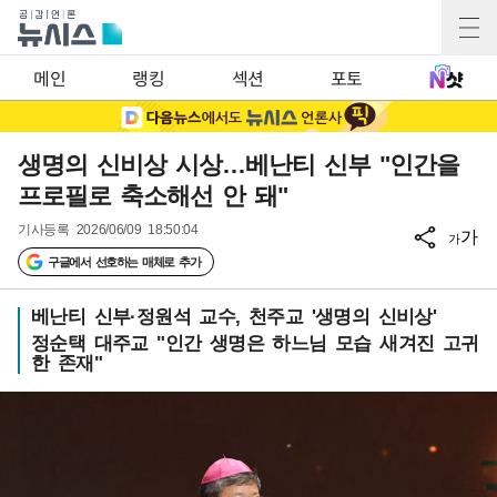
메인
랭킹
섹션
포토
생명의 신비상 시상…베난티 신부 "인간을
프로필로 축소해선 안 돼"
기사등록
2026/06/09 18:50:04
가
가
구글에서 선호하는 매체로 추가
베난티 신부·정원석 교수, 천주교 '생명의 신비상'
정순택 대주교 "인간 생명은 하느님 모습 새겨진 고귀
한 존재"