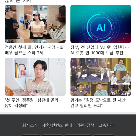
많이 본 기사
정웅인 첫째 딸, 연기자 지망…또
정부, 전 산업에 'AI 옷' 입힌다…
배우 꿈꾸는 스타 2세
AI 로봇 연 1000대 보급 추진
'첫 주연' 정준원 "심판대 올라…
황기순 "원정 도박으로 전 재산
많이 걱정돼"
잃고 필리핀 도피"
회사소개
제휴/컨텐츠 판매
약관·정책
고충처리