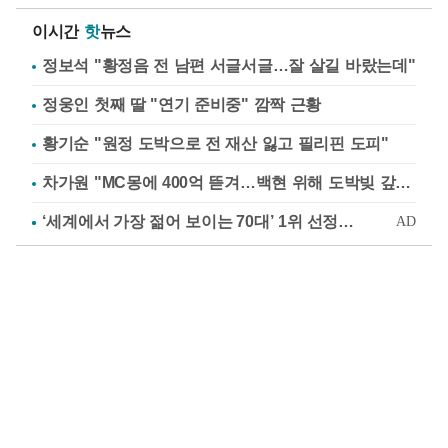
이시간
핫
뉴스
정보석 "황정음 전 남편 서글서글…잘 살길 바랐는데"
정웅인 첫째 딸 "연기 준비중" 깜짝 근황
황기순 "원정 도박으로 전 재산 잃고 필리핀 도피"
차가원 "MC몽에 400억 뜯겨…백현 위해 도박빚 갚아줘"