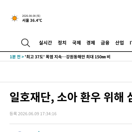
-22628초 전 >
선재도서 해루질 나섰다 실종 60대, 닷새 만에 숨진 채 발
-20162초 전 >
남자 농구, 나고야 아시안게임서 '홈팀' 일본과 한일전
2026.08.08 (토)
서울 36.4℃
-19538초 전 >
여수 오동도 해상서 모터보트 전복…1명 사망·1명 실종
-15765초 전 >
극한폭염 한풀 꺾이지만…'낮 최고 35도' 무더위, 열대야
주 날씨]
-12783초 전 >
축구협회 "압수수색·성접대 논란 사과…쇄신의 기회로 
실시간
정치
국제
경제
금융
산업
-11300초 전 >
[속보]'압수수색·성접대 논란' 축구협회 "실망과 걱정 
송"
1분 전 >
'최고 37도' 폭염 지속…강원동해안 최대 150㎜ 비
1시간 전 >
[속보]뉴욕증시 상승 마감…S&P 0.6% 나스닥 1.3%↑
-28831초 전 >
강릉에 시간당 81.4㎜ 물폭탄…도로 잠기고 담벼락 붕괴
-24938초 전 >
백운산서 80년근 천종산삼 9뿌리 발견…감정가 1.3억원
-22648초 전 >
선재도서 해루질 나섰다 실종 60대, 닷새 만에 숨진 채 발
일호재단, 소아 환우 위해
-20182초 전 >
남자 농구, 나고야 아시안게임서 '홈팀' 일본과 한일전
-19558초 전 >
여수 오동도 해상서 모터보트 전복…1명 사망·1명 실종
등록 2026.06.09 17:34:16
-15785초 전 >
극한폭염 한풀 꺾이지만…'낮 최고 35도' 무더위, 열대야
주 날씨]
-12803초 전 >
축구협회 "압수수색·성접대 논란 사과…쇄신의 기회로 
-11320초 전 >
[속보]'압수수색·성접대 논란' 축구협회 "실망과 걱정 