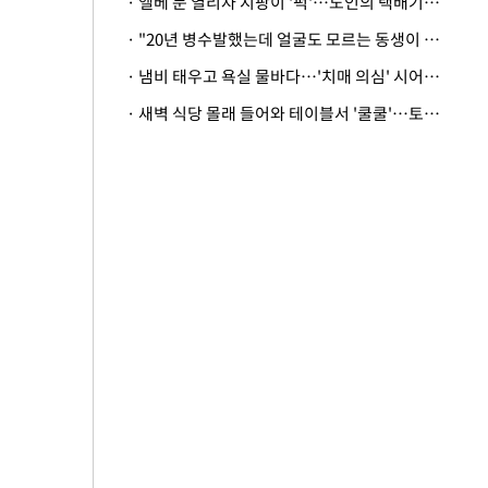
· 엘베 문 열리자 지팡이 '퍽'…노인의 택배기사 폭행 이유
· "20년 병수발했는데 얼굴도 모르는 동생이 유산 절반을"…배다른 형제 상속권 있을까
· 냄비 태우고 욕실 물바다…'치매 의심' 시어머니 검사 권유했다가 '날벼락'
· 새벽 식당 몰래 들어와 테이블서 '쿨쿨'…토사물 남기고 사라진 남성