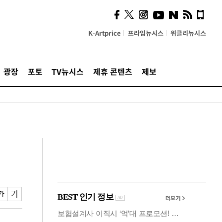
사이 해답 찾았죠"…알을
깨고 나온 '초자아'
K-Artprice
프라임뉴시스
위클리뉴시스
광장
포토
TV뉴시스
제휴 콘텐츠
제보