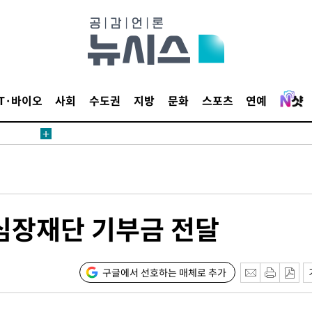
견
 계속[다음
삼겠다"
IT·바이오
사회
수도권
지방
문화
스포츠
연예
안겨드려 죄
견
 심장재단 기부금 전달
 계속[다음
구글에서 선호하는 매체로 추가
삼겠다"
안겨드려 죄