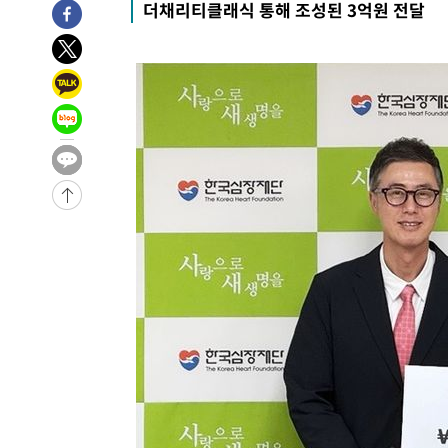
더채리티클래식 통해 조성된 3억원 전달
송"
59초 전 >
'최고 37도' 폭염 지속…강원동해안 최대 150㎜ 비
1시간 전 >
[속보]뉴욕증시 상승 마감…S&P 0.6% 나스닥 1.3%↑