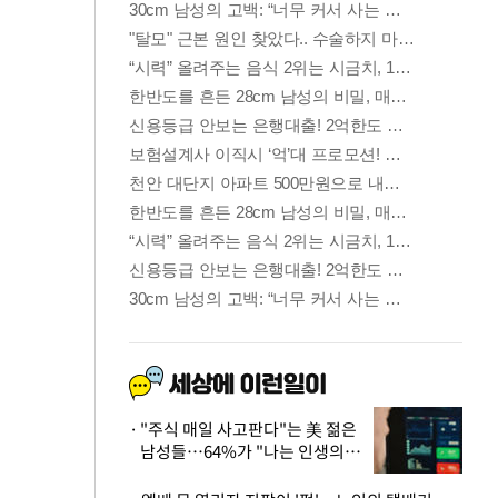
"주식 매일 사고판다"는 美 젊은
남성들…64%가 "나는 인생의
패배자“