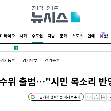
IT·바이오
사회
수도권
지방
문화
스포츠
연예
경기동부
경기남부
경기북부
수위 출범…"시민 목소리 반
구글에서 선호하는 매체로 추가