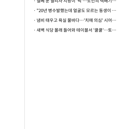
· 엘베 문 열리자 지팡이 '퍽'…노인의 택배기사 폭행 이유
· "20년 병수발했는데 얼굴도 모르는 동생이 유산 절반을"…배다른 형제 상속권 있을까
· 냄비 태우고 욕실 물바다…'치매 의심' 시어머니 검사 권유했다가 '날벼락'
· 새벽 식당 몰래 들어와 테이블서 '쿨쿨'…토사물 남기고 사라진 남성