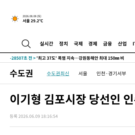
2026.08.08 (토)
서울 29.2℃
-21653초 전 >
[속보]뉴욕증시 상승 마감…S&P 0.6% 나스닥 1.3%↑
실시간
정치
국제
경제
금융
산업
-28507초 전 >
'최고 37도' 폭염 지속…강원동해안 최대 150㎜ 비
-21633초 전 >
[속보]뉴욕증시 상승 마감…S&P 0.6% 나스닥 1.3%↑
-28527초 전 >
'최고 37도' 폭염 지속…강원동해안 최대 150㎜ 비
수도권
수도권최신
서울
인천·경기서부
-21653초 전 >
[속보]뉴욕증시 상승 마감…S&P 0.6% 나스닥 1.3%↑
이기형 김포시장 당선인 인
등록 2026.06.09 18:16:54