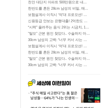
"주식 매일 사고판다"는 美 젊은
남성들…64%가 "나는 인생의
패배자“