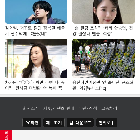
김희철, 거꾸로 걸린 광복절 태극
"손 떨림 포착"…카라 한승연, 건
기 현수막에 "X돌았네"
강 괜찮나 팬들 '걱정'
차가원 "○○○ 까면 주변 다 죽
용산어린이정원 앞 즐비한 근조화
어"…전세금 미반환 속 녹취 폭로
환, 왜?[뉴시스Pic]
파장
회사소개
제휴/컨텐츠 판매
약관·정책
고충처리
PC화면
제보하기
앱 다운로드
맨위로↑
광
COPYRIGHTⓒ
NEWSIS
ALL RIGHTS RESERVED.
고
삭