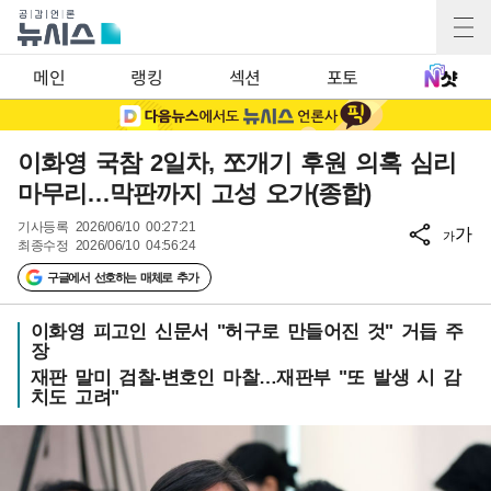
메인
랭킹
섹션
포토
이화영 국참 2일차, 쪼개기 후원 의혹 심리
마무리…막판까지 고성 오가(종합)
기사등록
2026/06/10 00:27:21
가
가
최종수정
2026/06/10 04:56:24
구글에서 선호하는 매체로 추가
이화영 피고인 신문서 "허구로 만들어진 것" 거듭 주
장
재판 말미 검찰-변호인 마찰…재판부 "또 발생 시 감
치도 고려"