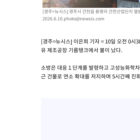
득표
-22563초 전 >
"일본축구협회, 대한축구협회 성 접대 의혹 심판 조사"
[경주=뉴시스] 경주시 건천읍 용명리 건천산업단지 열
-15205초 전 >
[속보]장은수, KLPGA 제주삼다수 역전 우승…데뷔 10년
2026.6.10.photo@newsis.com
정상
-10570초 전 >
"얼마나 더웠으면"…안동 물길공원서 헤엄친 구렁이 '소
-10497초 전 >
손흥민, 68분 뛰고 2경기 침묵…LAFC, 톨루카에 1-0 승
[경주=뉴시스] 이은희 기자 = 10일 오전 0
-9769초 전 >
'2경기 연속 침묵' 손흥민, 톨루카전 68분만 뛰고 슈팅 0개
유 제조공장 기름탱크에서 불이 났다.
-8521초 전 >
이강인, 오늘 서울서 AT마드리드 입단식…'전례 없는 특급
1시간 전 >
'여긴 20도, 저긴 50도'…열화상 카메라로 본 폭염 저감시설 
소방은 대응１단계를 발령하고 고성능화학차와 
1시간 전 >
콜롬비아 신임 우파 대통령 취임 하루만에 차량폭탄 폭발 사건
근 건물로 연소 확대를 저지하며 5시간째 진화
3시간 전 >
튀르키예 외무장관, "메카 3국 방위협정은 이란이 목표 아냐 "
3시간 전 >
이군이 불법 군시설 건설한 레바논 남부에서 레바논군 3명 폭
4시간 전 >
[속보]美중부 사령관, 이스라엘 긴급방문 다중화된 전선 상황