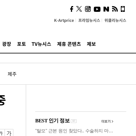
사이 해답 찾았죠"…알을
깨고 나온 '초자아'
K-Artprice
프라임뉴시스
위클리뉴시스
광장
포토
TV뉴시스
제휴 콘텐츠
제보
제주
중