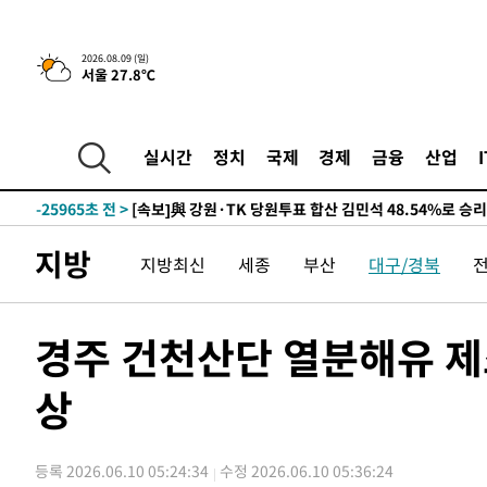
2026.08.09 (일)
서울 27.8℃
4시간 전 >
[속보]美중부 사령관, 이스라엘 긴급방문 다중화된 전선 상황
-30993초 전 >
이강인 ATM 입단식에 '상암벌 들썩'…"세계적인 선수 
-29989초 전 >
태풍 돌핀, 중 저장성 타이저우시 해안에 상륙 (1보)
실시간
정치
국제
경제
금융
산업
-27335초 전 >
AT마드리드 데뷔 앞둔 이강인, 맨시티전 선발 대신 '벤치 
-25965초 전 >
[속보]與 강원·TK 당원투표 합산 김민석 48.54%로 
44.40%
-25299초 전 >
與 강원·TK 당원투표 합산 김민석 46.01%로 승리…정
지방
지방최신
세종
부산
대구/경북
44.53%
-25139초 전 >
[속보]與전대 권리당원투표…강원·경북 김민석, 대구 정
-24946초 전 >
[속보]與 당대표 경선, 경북 권리당원 투표 김민석 47.3
45.71%
-24848초 전 >
[속보]與 당대표 경선, 대구 권리당원 투표 정청래 47.8
경주 건천산단 열분해유 제
46.35%
-24645초 전 >
[속보]與 당대표 경선, 강원 권리당원 투표 김민석 승리…5
득표
상
-22563초 전 >
"일본축구협회, 대한축구협회 성 접대 의혹 심판 조사"
-15205초 전 >
[속보]장은수, KLPGA 제주삼다수 역전 우승…데뷔 10년
정상
-10570초 전 >
"얼마나 더웠으면"…안동 물길공원서 헤엄친 구렁이 '소
등록 2026.06.10 05:24:34
수정 2026.06.10 05:36:24
-10497초 전 >
손흥민, 68분 뛰고 2경기 침묵…LAFC, 톨루카에 1-0 승