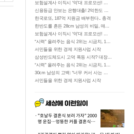
"호날두 결혼식 보러 가자" 2000
명 운집…엉뚱한 커플 결혼식에
'황당'