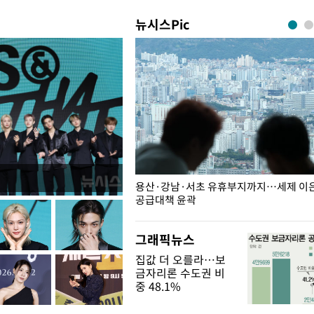
뉴시스Pic
주째 하락, L당 1천800원대
용산·강남·서초 유휴부지까지…세제 이은 
공급대책 윤곽
그래픽뉴스
집값 더 오를라…보
금자리론 수도권 비
중 48.1%