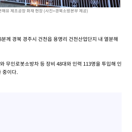
분해유 제조공장 화재 현장 (사진=경북소방본부 제공)
 차에 첫
동'
리(종합)
시38분께 경북 경주시 건천읍 용명리 건천산업단지 내 열분해
대우'
'온도차'
무인로봇소방차 등 장비 48대와 인력 113명을 투입해 인
 중이다.
 밝혀
발로 부상
 논의