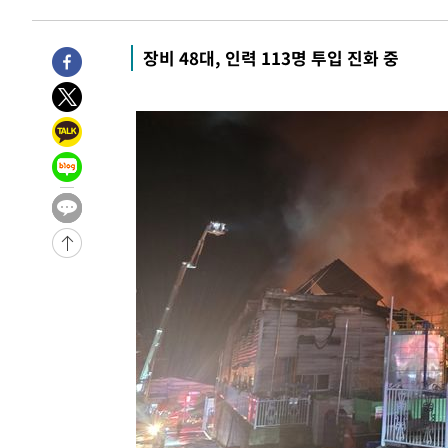
-9769초 전 >
'2경기 연속 침묵' 손흥민, 톨루카전 68분만 뛰고 슈팅 0개
-8521초 전 >
이강인, 오늘 서울서 AT마드리드 입단식…'전례 없는 특급
장비 48대, 인력 113명 투입 진화 중
1시간 전 >
'여긴 20도, 저긴 50도'…열화상 카메라로 본 폭염 저감시설 
1시간 전 >
콜롬비아 신임 우파 대통령 취임 하루만에 차량폭탄 폭발 사건
3시간 전 >
튀르키예 외무장관, "메카 3국 방위협정은 이란이 목표 아냐 "
3시간 전 >
이군이 불법 군시설 건설한 레바논 남부에서 레바논군 3명 폭
4시간 전 >
[속보]美중부 사령관, 이스라엘 긴급방문 다중화된 전선 상황
-30993초 전 >
이강인 ATM 입단식에 '상암벌 들썩'…"세계적인 선수 
-29989초 전 >
태풍 돌핀, 중 저장성 타이저우시 해안에 상륙 (1보)
-27335초 전 >
AT마드리드 데뷔 앞둔 이강인, 맨시티전 선발 대신 '벤치 
-25965초 전 >
[속보]與 강원·TK 당원투표 합산 김민석 48.54%로 
44.40%
-25299초 전 >
與 강원·TK 당원투표 합산 김민석 46.01%로 승리…정
44.53%
-25139초 전 >
[속보]與전대 권리당원투표…강원·경북 김민석, 대구 정
-24946초 전 >
[속보]與 당대표 경선, 경북 권리당원 투표 김민석 47.3
45.71%
-24848초 전 >
[속보]與 당대표 경선, 대구 권리당원 투표 정청래 47.8
46.35%
-24645초 전 >
[속보]與 당대표 경선, 강원 권리당원 투표 김민석 승리…5