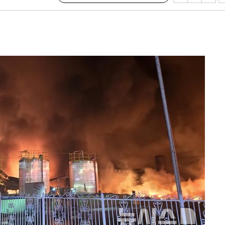
대우'
'온도차'
 밝혀
발로 부상
 논의
되길"
시작'
승리…정청래
청래
청래 승리
7%·정청래
2%·김민석
0.30%