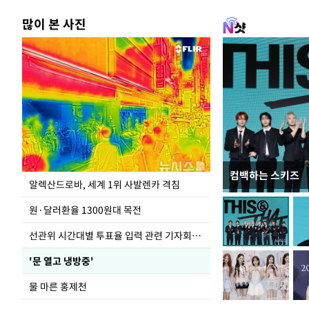
많이 본 사진
컴백하는 스키즈
주유소 기름값 12
알렉산드로바, 세계 1위 사발렌카 격침
원·달러환율 1300원대 목전
선관위 시간대별 투표율 입력 관련 기자회견하는 주진우 의원
'문 열고 냉방중'
물 마른 홍제천