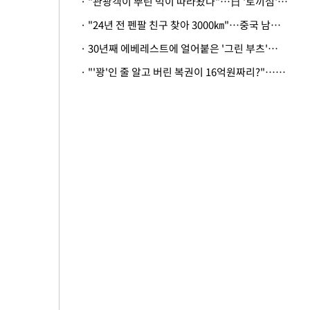
· "관광객이 뿌린 먹이 따라왔나"…日 '토끼섬' 멧돼지, 토끼까지 사냥
· "24년 전 펜팔 친구 찾아 3000㎞"…중국 남성 사연에 '뭉클'
· 30년째 에베레스트에 얼어붙은 '그린 부츠'…드디어 가족 품으로
· "'꽝'인 줄 알고 버린 복권이 16억원짜리?"…극적으로 되찾은 사연