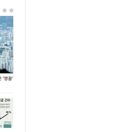
'영끌'
폭염 속 주말 풍경은?
극한 폭염에 바
도