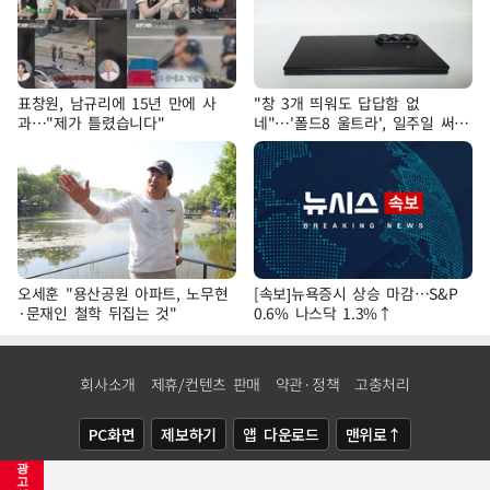
표창원, 남규리에 15년 만에 사
"창 3개 띄워도 답답함 없
과…"제가 틀렸습니다"
네"…'폴드8 울트라', 일주일 써보
니
오세훈 "용산공원 아파트, 노무현
[속보]뉴욕증시 상승 마감…S&P
·문재인 철학 뒤집는 것"
0.6% 나스닥 1.3%↑
회사소개
제휴/컨텐츠 판매
약관·정책
고충처리
PC화면
제보하기
앱 다운로드
맨위로↑
광
COPYRIGHTⓒ
NEWSIS
ALL RIGHTS RESERVED.
고