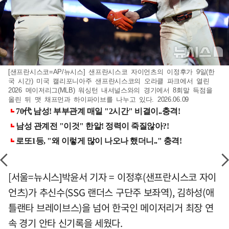
[샌프란시스코=AP/뉴시스] 샌프란시스코 자이언츠의 이정후가 9일(한
국 시간) 미국 캘리포니아주 샌프란시스코의 오라클 파크에서 열린
2026 메이저리그(MLB) 워싱턴 내셔널스와의 경기에서 8회말 득점을
올린 뒤 맷 채프먼과 하이파이브를 나누고 있다. 2026.06.09
[서울=뉴시스]박윤서 기자 = 이정후(샌프란시스코 자이
언츠)가 추신수(SSG 랜더스 구단주 보좌역), 김하성(애
틀랜타 브레이브스)을 넘어 한국인 메이저리거 최장 연
속 경기 안타 신기록을 세웠다.