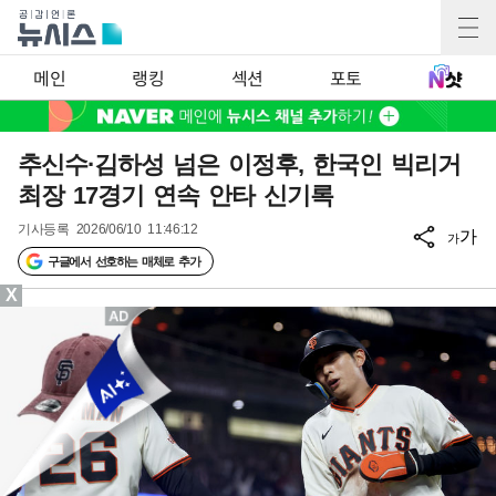
메인
랭킹
섹션
포토
추신수·김하성 넘은 이정후, 한국인 빅리거
최장 17경기 연속 안타 신기록
기사등록
2026/06/10 11:46:12
가
가
구글에서 선호하는 매체로 추가
X