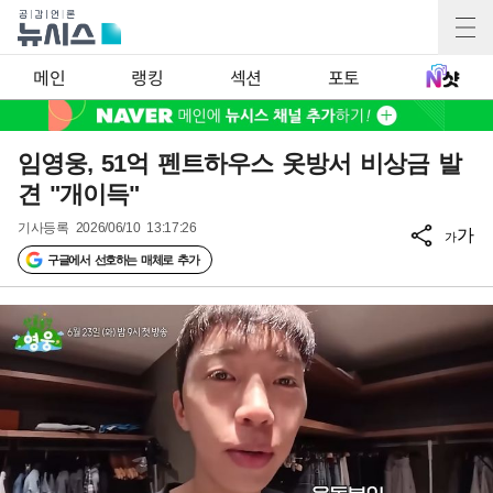
메인
랭킹
섹션
포토
임영웅, 51억 펜트하우스 옷방서 비상금 발
견 "개이득"
기사등록
2026/06/10 13:17:26
가
가
구글에서 선호하는 매체로 추가