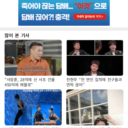
많이 본 기사
"서장훈, 28억에 산 서초 건물
전현무 "전 연인 집착에 친구들과
450억에 매물로"
연락 끊어"