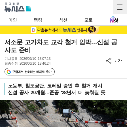
메인
랭킹
섹션
포토
서소문 고가차도 교각 철거 임박…신설 공
사도 준비
기사등록
2026/06/10 13:07:13
가
가
최종수정
2026/06/10 13:46:24
구글에서 선호하는 매체로 추가
노동부, 철도공단, 코레일 승인 후 철거 개시
신설 공사 20개월…준공 '28년서 더 늦춰질 듯