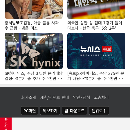
홍서범♥조갑경, 아들 불륜 사과
외국인 심판 성 접대 7경기 들여
후 근황…밝은 미소
다보니…한국 축구 '5승 2무'
SK하이닉스, 주당 375원 분기배당
[속보]SK하이닉스, 주당 375원 분
결정…3분기 중 추가 주주환원 발
기 배당…"3분기 중 주주환원 방
표
안 확정"
회사소개
제휴/컨텐츠 판매
약관·정책
고충처리
PC화면
제보하기
앱 다운로드
맨위로↑
광
COPYRIGHTⓒ
NEWSIS
ALL RIGHTS RESERVED.
고
삭