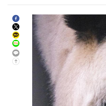
11시간 전 >
'최고 37도' 폭염 지속…강원동해안 최대 150㎜ 비
13시간 전 >
[속보]뉴욕증시 상승 마감…S&P 0.6% 나스닥 1.3%↑
-10899초 전 >
이란 "호르무즈 재개방 합의 근접…美 배상 선행돼야"
-1946초 전 >
[속보]與최고위원 제주·인천 순회경선…박선원·최민희·
민수·김용 순
-1899초 전 >
[속보]김민석, 與 전대 당원투표 누적 득표율 45.42%로 
래 44.56%
-1181초 전 >
[속보]與 대표 경선 제주·인천 당원투표…金 47.75%·鄭 4
宋 10.17%
-715초 전 >
이강인 "아틀레티코 이적 기뻐…등번호 7번 의미보단 팀 위해
-650초 전 >
[속보]與 당대표 경선, 제주·인천 권리당원 투표 김민석 승
1시간 전 >
낮 최고 35도 '무더위'…동해안 시간당 30㎜ '강한 비'[내일
1시간 전 >
[속보]이강인 "감독님이 원하는 마음 느꼈고, 많은 트로피 원
티코 이적"
1시간 전 >
수도권 40도 육박 '펄펄'…동해안 일부 지역엔 호의주의보
2시간 전 >
온열질환 사망자 3명 늘어…누적 환자 3000명 돌파
3시간 전 >
강릉에 시간당 81.4㎜ 물폭탄…도로 잠기고 담벼락 붕괴
4시간 전 >
백운산서 80년근 천종산삼 9뿌리 발견…감정가 1.3억원
5시간 전 >
선재도서 해루질 나섰다 실종 60대, 닷새 만에 숨진 채 발견
6시간 전 >
남자 농구, 나고야 아시안게임서 '홈팀' 일본과 한일전