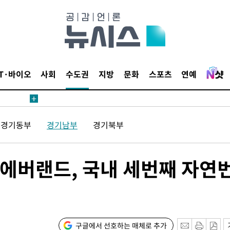
1위… 정청
2.08%·
 뛸 것"
리
날씨]
IT·바이오
사회
수도권
지방
문화
스포츠
연예
해 아틀레
경기동부
경기남부
경기북부
에버랜드, 국내 세번째 자연
속[다음주
다"
구글에서 선호하는 매체로 추가
려 죄송"