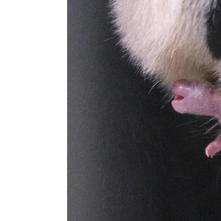
6시간 전 >
여수 오동도 해상서 모터보트 전복…1명 사망·1명 실종
7시간 전 >
극한폭염 한풀 꺾이지만…'낮 최고 35도' 무더위, 열대야 계
날씨]
8시간 전 >
축구협회 "압수수색·성접대 논란 사과…쇄신의 기회로 삼겠
8시간 전 >
[속보]'압수수색·성접대 논란' 축구협회 "실망과 걱정 안겨드
11시간 전 >
'최고 37도' 폭염 지속…강원동해안 최대 150㎜ 비
13시간 전 >
[속보]뉴욕증시 상승 마감…S&P 0.6% 나스닥 1.3%↑