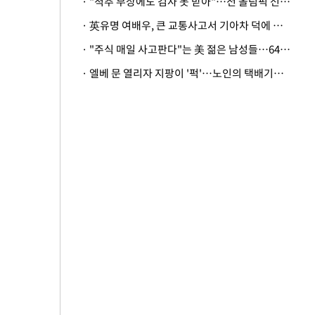
· "척추 부상에도 검사 못 받아"…전 올림픽 선수, 美봅슬레이협회 상대 소송
· 英유명 여배우, 큰 교통사고서 기아차 덕에 살았다
· "주식 매일 사고판다"는 美 젊은 남성들…64%가 "나는 인생의 패배자“
· 엘베 문 열리자 지팡이 '퍽'…노인의 택배기사 폭행 이유