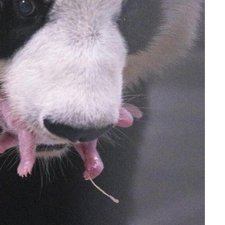
속[다음주
다"
려 죄송"