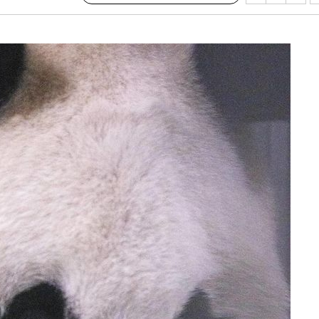
서미화·한
1위… 정청
2.08%·
 뛸 것"
리
날씨]
해 아틀레