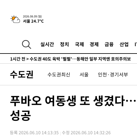
민수·김용 순
-1879초 전 >
[속보]김민석, 與 전대 당원투표 누적 득표율 45.42%로 
래 44.56%
-1161초 전 >
[속보]與 대표 경선 제주·인천 당원투표…金 47.75%·鄭 4
2026.08.09 (일)
서울 24.7℃
宋 10.17%
-695초 전 >
이강인 "아틀레티코 이적 기뻐…등번호 7번 의미보단 팀 위해
-630초 전 >
[속보]與 당대표 경선, 제주·인천 권리당원 투표 김민석 승
1시간 전 >
낮 최고 35도 '무더위'…동해안 시간당 30㎜ '강한 비'[내일
실시간
정치
국제
경제
금융
산업
1시간 전 >
[속보]이강인 "감독님이 원하는 마음 느꼈고, 많은 트로피 원
티코 이적"
1시간 전 >
수도권 40도 육박 '펄펄'…동해안 일부 지역엔 호의주의보
2시간 전 >
온열질환 사망자 3명 늘어…누적 환자 3000명 돌파
수도권
수도권최신
서울
인천·경기서부
3시간 전 >
강릉에 시간당 81.4㎜ 물폭탄…도로 잠기고 담벼락 붕괴
4시간 전 >
백운산서 80년근 천종산삼 9뿌리 발견…감정가 1.3억원
5시간 전 >
선재도서 해루질 나섰다 실종 60대, 닷새 만에 숨진 채 발견
푸바오 여동생 또 생겼다…
6시간 전 >
남자 농구, 나고야 아시안게임서 '홈팀' 일본과 한일전
성공
6시간 전 >
여수 오동도 해상서 모터보트 전복…1명 사망·1명 실종
7시간 전 >
극한폭염 한풀 꺾이지만…'낮 최고 35도' 무더위, 열대야 계
날씨]
8시간 전 >
축구협회 "압수수색·성접대 논란 사과…쇄신의 기회로 삼겠
등록 2026.06.10 14:13:35
수정 2026.06.10 14:32:26
8시간 전 >
[속보]'압수수색·성접대 논란' 축구협회 "실망과 걱정 안겨드