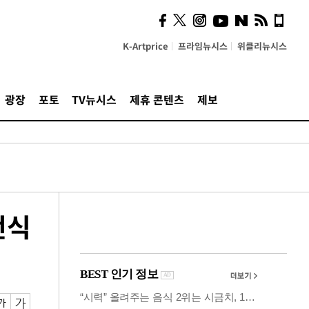
사이 해답 찾았죠"…알을
깨고 나온 '초자아'
K-Artprice
프라임뉴시스
위클리뉴시스
광장
포토
TV뉴시스
제휴 콘텐츠
제보
번식