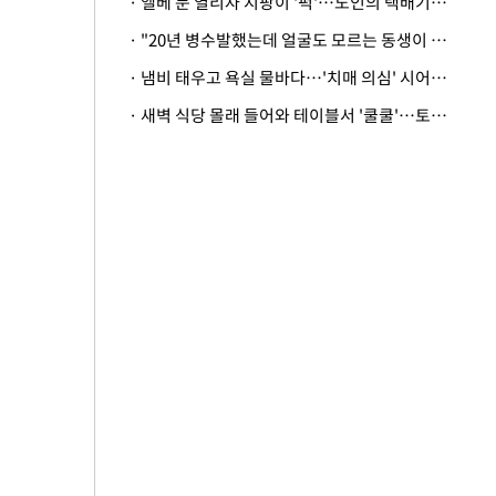
· 엘베 문 열리자 지팡이 '퍽'…노인의 택배기사 폭행 이유
· "20년 병수발했는데 얼굴도 모르는 동생이 유산 절반을"…배다른 형제 상속권 있을까
· 냄비 태우고 욕실 물바다…'치매 의심' 시어머니 검사 권유했다가 '날벼락'
· 새벽 식당 몰래 들어와 테이블서 '쿨쿨'…토사물 남기고 사라진 남성