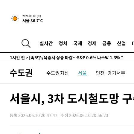
-23373초 전 >
남자 농구, 나고야 아시안게임서 '홈팀' 일본과 한일전
-22749초 전 >
여수 오동도 해상서 모터보트 전복…1명 사망·1명 실종
2026.08.08 (토)
서울 36.7℃
-18976초 전 >
극한폭염 한풀 꺾이지만…'낮 최고 35도' 무더위, 열대야
주 날씨]
-15994초 전 >
축구협회 "압수수색·성접대 논란 사과…쇄신의 기회로 
-14511초 전 >
[속보]'압수수색·성접대 논란' 축구협회 "실망과 걱정 
실시간
정치
국제
경제
금융
산업
송"
-3132초 전 >
'최고 37도' 폭염 지속…강원동해안 최대 150㎜ 비
1시간 전 >
[속보]뉴욕증시 상승 마감…S&P 0.6% 나스닥 1.3%↑
-32042초 전 >
강릉에 시간당 81.4㎜ 물폭탄…도로 잠기고 담벼락 붕괴
수도권
수도권최신
서울
인천·경기서부
-28149초 전 >
백운산서 80년근 천종산삼 9뿌리 발견…감정가 1.3억원
-25859초 전 >
선재도서 해루질 나섰다 실종 60대, 닷새 만에 숨진 채 발
-23393초 전 >
남자 농구, 나고야 아시안게임서 '홈팀' 일본과 한일전
서울시, 3차 도시철도망 
-22769초 전 >
여수 오동도 해상서 모터보트 전복…1명 사망·1명 실종
-18996초 전 >
극한폭염 한풀 꺾이지만…'낮 최고 35도' 무더위, 열대야
주 날씨]
등록 2026.06.10 20:47:47
수정 2026.06.10 20:56:23
-16014초 전 >
축구협회 "압수수색·성접대 논란 사과…쇄신의 기회로 
-14531초 전 >
[속보]'압수수색·성접대 논란' 축구협회 "실망과 걱정 
송"
-3152초 전 >
'최고 37도' 폭염 지속…강원동해안 최대 150㎜ 비