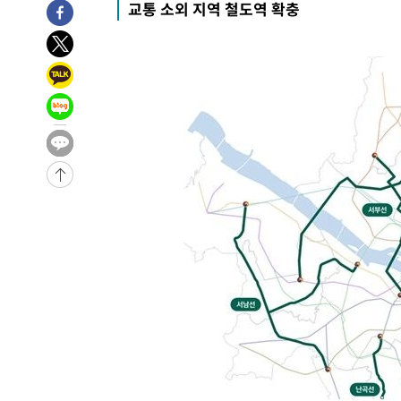
교통 소외 지역 철도역 확충
1시간 전 >
[속보]뉴욕증시 상승 마감…S&P 0.6% 나스닥 1.3%↑