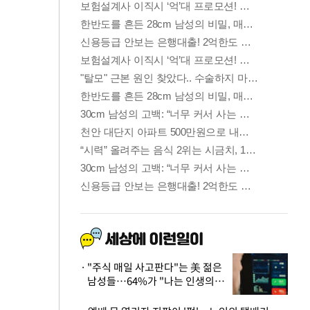
"주식 매일 사고판다"는 美 젊은
남성들…64%가 "나는 인생의
패배자“