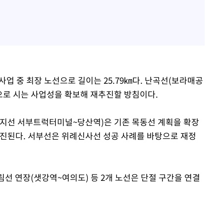
업 중 최장 노선으로 길이는 25.79㎞다. 난곡선(보라매공
으로 시는 사업성을 확보해 재추진할 방침이다.
지선 서부트럭터미널~당산역)은 기존 목동선 계획을 확장
추진된다. 서부선은 위례신사선 성공 사례를 바탕으로 재정
선 연장(샛강역~여의도) 등 2개 노선은 단절 구간을 연결