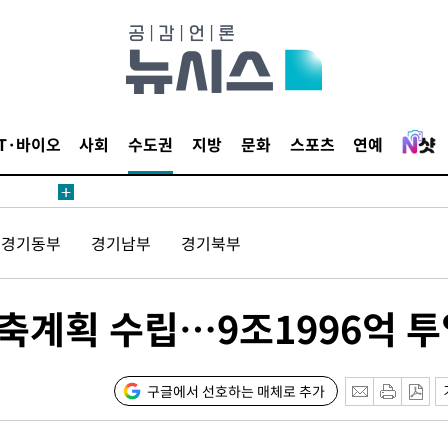
 계속[다음
삼겠다"
안겨드려 죄
IT·바이오
사회
수도권
지방
문화
스포츠
연예
경기동부
경기남부
경기북부
견
구축계획 수립…9조1996억 
 계속[다음
삼겠다"
구글에서 선호하는 매체로 추가
안겨드려 죄