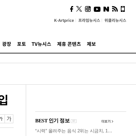
사이 해답 찾았죠"…알을
깨고 나온 '초자아'
K-Artprice
프라임뉴시스
위클리뉴시스
광장
포토
TV뉴시스
제휴 콘텐츠
제보
투입