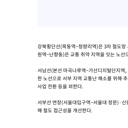
강북횡단선(목동역~청량리역)은 3차 철도망 사
원역~난향동)은 교통 취약 지역을 잇는 노선
서남선(본선 마곡나루역~가산디지털단지역, 
한 노선으로 서부 지역 교통난 해소를 위해 
사업 전환 등을 꾀한다.
서부선 연장(서울대입구역~서울대 정문)·신림
해 철도 접근성을 개선한다.