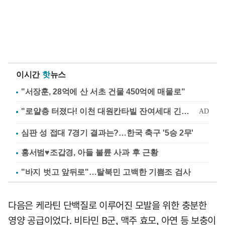
이시간
핫
뉴스
"서장훈, 28억에 산 서초 건물 450억에 매물로"
심판 성 접대 7경기 결과는?…한국 축구 '5승 2무'
홍서범♥조갑경, 아들 불륜 사과 후 근황
"바지 벗고 앞뒤로"…탈북민 고백한 기쁨조 검사
다음은 케라틴 단백질로 이루어진 모발을 위한 충분한
영양 공급이었다. 비타민 B군, 맥주 효모, 아연 등 보충이