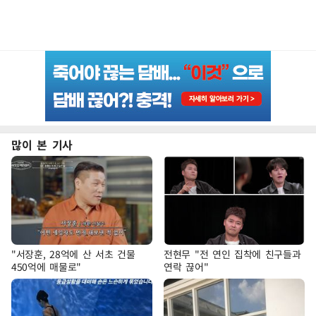
많이 본 기사
"서장훈, 28억에 산 서초 건물
전현무 "전 연인 집착에 친구들과
450억에 매물로"
연락 끊어"