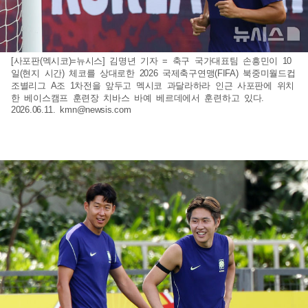
[사포판(멕시코)=뉴시스] 김명년 기자 = 축구 국가대표팀 손흥민이 10
일(현지 시간) 체코를 상대로한 2026 국제축구연맹(FIFA) 북중미월드컵
조별리그 A조 1차전을 앞두고 멕시코 과달라하라 인근 사포판에 위치
한 베이스캠프 훈련장 치바스 바예 베르데에서 훈련하고 있다.
2026.06.11.
kmn@newsis.com