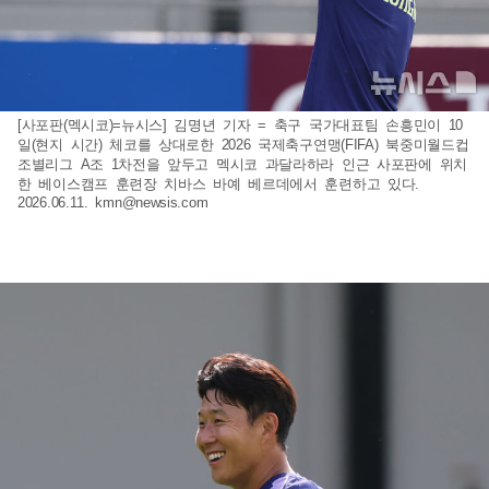
[사포판(멕시코)=뉴시스] 김명년 기자 = 축구 국가대표팀 손흥민이 10
일(현지 시간) 체코를 상대로한 2026 국제축구연맹(FIFA) 북중미월드컵
조별리그 A조 1차전을 앞두고 멕시코 과달라하라 인근 사포판에 위치
한 베이스캠프 훈련장 치바스 바예 베르데에서 훈련하고 있다.
2026.06.11.
kmn@newsis.com