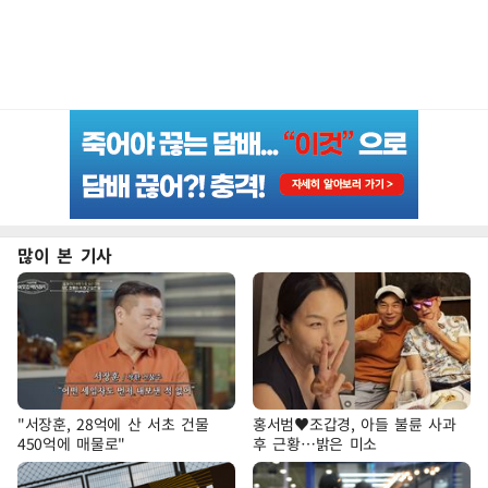
많이 본 기사
"서장훈, 28억에 산 서초 건물
홍서범♥조갑경, 아들 불륜 사과
450억에 매물로"
후 근황…밝은 미소