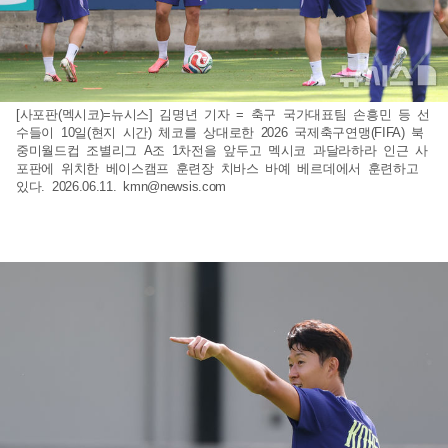
[사포판(멕시코)=뉴시스] 김명년 기자 = 축구 국가대표팀 손흥민 등 선
수들이 10일(현지 시간) 체코를 상대로한 2026 국제축구연맹(FIFA) 북
중미월드컵 조별리그 A조 1차전을 앞두고 멕시코 과달라하라 인근 사
포판에 위치한 베이스캠프 훈련장 치바스 바예 베르데에서 훈련하고
있다. 2026.06.11.
kmn@newsis.com