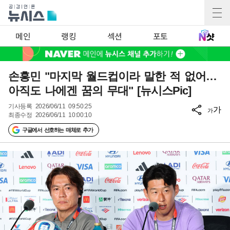
메인
랭킹
섹션
포토
손흥민 "마지막 월드컵이라 말한 적 없어…
아직도 나에겐 꿈의 무대" [뉴시스Pic]
기사등록
2026/06/11 09:50:25
가
가
최종수정
2026/06/11 10:00:10
구글에서 선호하는 매체로 추가