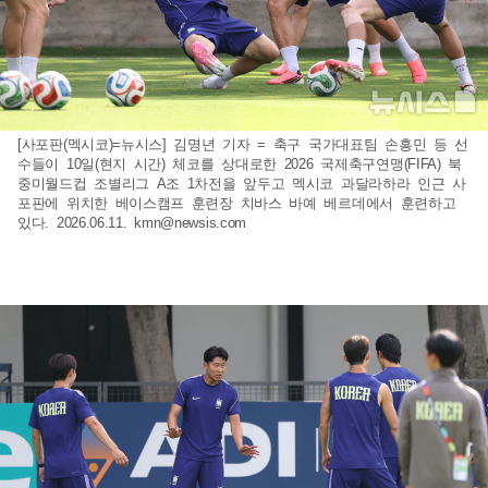
[사포판(멕시코)=뉴시스] 김명년 기자 = 축구 국가대표팀 손흥민 등 선
수들이 10일(현지 시간) 체코를 상대로한 2026 국제축구연맹(FIFA) 북
중미월드컵 조별리그 A조 1차전을 앞두고 멕시코 과달라하라 인근 사
포판에 위치한 베이스캠프 훈련장 치바스 바예 베르데에서 훈련하고
있다. 2026.06.11.
kmn@newsis.com