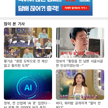
많이 본 기사
황기순 "원정 도박으로 전 재산
정보석 "황정음 전 남편 서글서글
잃고 필리핀 도피"
한 인상이었는데…"
정부, 전 산업에 'AI 옷' 입힌다…
바다, 워터밤 공개저격 "말이 안
AI 로봇 연 1000대 보급 추진
된다"