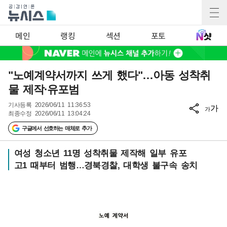
메인
랭킹
섹션
포토
"노예계약서까지 쓰게 했다"…아동 성착취
물 제작·유포범
기사등록
2026/06/11 11:36:53
가
가
최종수정
2026/06/11 13:04:24
구글에서 선호하는 매체로 추가
여성 청소년 11명 성착취물 제작해 일부 유포
고1 때부터 범행…경북경찰, 대학생 불구속 송치