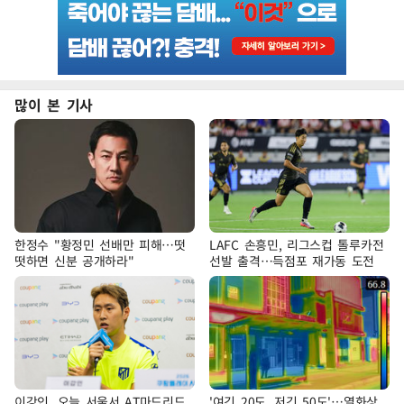
많이 본 기사
한정수 "황정민 선배만 피해…떳
LAFC 손흥민, 리그스컵 톨루카전
떳하면 신분 공개하라"
선발 출격…득점포 재가동 도전
이강인, 오늘 서울서 AT마드리드
'여긴 20도, 저긴 50도'…열화상