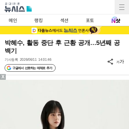
메인
랭킹
섹션
포토
박혜수, 활동 중단 후 근황 공개…5년째 공
백기
기사등록
2026/06/11 14:01:46
가
가
구글에서 선호하는 매체로 추가
X