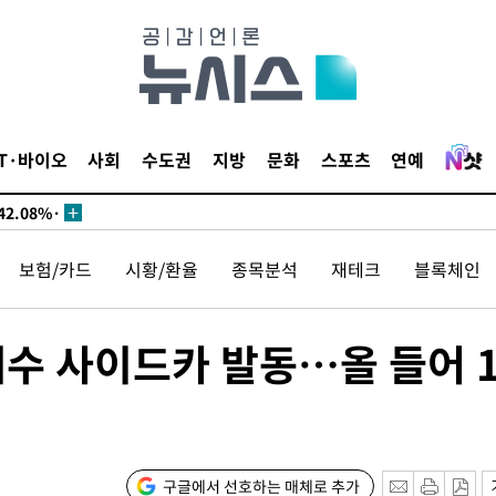
서미화·한
IT·바이오
사회
수도권
지방
문화
스포츠
연예
1위… 정청
2.08%·
해 뛸 것"
보험/카드
시황/환율
종목분석
재테크
블록체인
리
씨]
해 아틀레티
매수 사이드카 발동…올 들어 1
구글에서 선호하는 매체로 추가