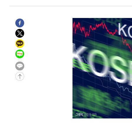
4시간 전 >
남자 농구, 나고야 아시안게임서 '홈팀' 일본과 한일전
5시간 전 >
여수 오동도 해상서 모터보트 전복…1명 사망·1명 실종
6시간 전 >
극한폭염 한풀 꺾이지만…'낮 최고 35도' 무더위, 열대야 계
날씨]
6시간 전 >
축구협회 "압수수색·성접대 논란 사과…쇄신의 기회로 삼겠
7시간 전 >
[속보]'압수수색·성접대 논란' 축구협회 "실망과 걱정 안겨드
10시간 전 >
'최고 37도' 폭염 지속…강원동해안 최대 150㎜ 비
12시간 전 >
[속보]뉴욕증시 상승 마감…S&P 0.6% 나스닥 1.3%↑
-15594초 전 >
이란 "호르무즈 재개방 합의 근접…美 배상 선행돼야"
-6641초 전 >
[속보]與최고위원 제주·인천 순회경선…박선원·최민희·
민수·김용 순
-6594초 전 >
[속보]김민석, 與 전대 당원투표 누적 득표율 45.42%로 
래 44.56%
-5876초 전 >
[속보]與 대표 경선 제주·인천 당원투표…金 47.75%·鄭 4
宋 10.17%
-5410초 전 >
이강인 "아틀레티코 이적 기뻐…등번호 7번 의미보단 팀 위
-5345초 전 >
[속보]與 당대표 경선, 제주·인천 권리당원 투표 김민석 승
14분 전 >
낮 최고 35도 '무더위'…동해안 시간당 30㎜ '강한 비'[내일날
26분 전 >
[속보]이강인 "감독님이 원하는 마음 느꼈고, 많은 트로피 원
코 이적"
30분 전 >
수도권 40도 육박 '펄펄'…동해안 일부 지역엔 호의주의보