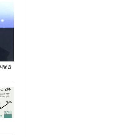
권리당원
무더위 잊는 도심형 여름 축제 '2026 서울 바캉스
용산어린이정원 앞
페스티벌'