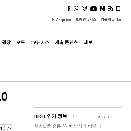
사이 해답 찾았죠"…알을
깨고 나온 '초자아'
K-Artprice
프라임뉴시스
위클리뉴시스
광장
포토
TV뉴시스
제휴 콘텐츠
제보
0