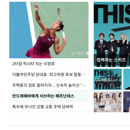
컴백하는 스키즈
이번주 국회에는 무
2타점 적시타 치는 이정후
더불어민주당 당대표·최고위원 후보 합동연설회
주택용지 검토 알려지자... 신속히 늘어선 '근조화환'
안드레예바에게 서브하는 페르난데스
폭우에 무너진 강릉 교동 주택 담벼락