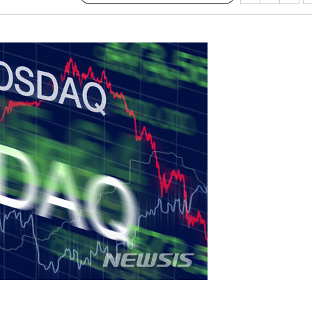
속[다음주
다"
려 죄송"
서미화·한
1위… 정청
2.08%·
해 뛸 것"
리
씨]
해 아틀레티