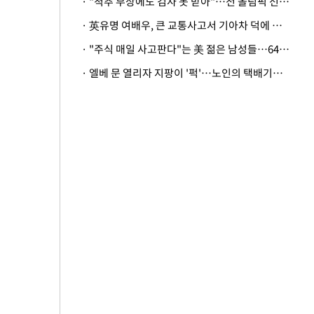
· "척추 부상에도 검사 못 받아"…전 올림픽 선수, 美봅슬레이협회 상대 소송
· 英유명 여배우, 큰 교통사고서 기아차 덕에 살았다
· "주식 매일 사고판다"는 美 젊은 남성들…64%가 "나는 인생의 패배자“
· 엘베 문 열리자 지팡이 '퍽'…노인의 택배기사 폭행 이유