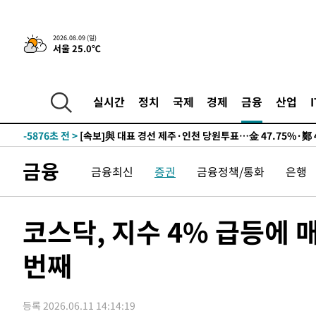
2026.08.09 (일)
서울 25.0℃
12시간 전 >
[속보]뉴욕증시 상승 마감…S&P 0.6% 나스닥 1.3%↑
-15594초 전 >
이란 "호르무즈 재개방 합의 근접…美 배상 선행돼야"
-6641초 전 >
[속보]與최고위원 제주·인천 순회경선…박선원·최민희·
실시간
정치
국제
경제
금융
산업
민수·김용 순
-6594초 전 >
[속보]김민석, 與 전대 당원투표 누적 득표율 45.42%로 
래 44.56%
-5876초 전 >
[속보]與 대표 경선 제주·인천 당원투표…金 47.75%·鄭 4
宋 10.17%
-5410초 전 >
이강인 "아틀레티코 이적 기뻐…등번호 7번 의미보단 팀 위
금융
금융최신
증권
금융정책/통화
은행
-5345초 전 >
[속보]與 당대표 경선, 제주·인천 권리당원 투표 김민석 승
14분 전 >
낮 최고 35도 '무더위'…동해안 시간당 30㎜ '강한 비'[내일날
26분 전 >
[속보]이강인 "감독님이 원하는 마음 느꼈고, 많은 트로피 원
코스닥, 지수 4% 급등에 
코 이적"
30분 전 >
수도권 40도 육박 '펄펄'…동해안 일부 지역엔 호의주의보
번째
47분 전 >
온열질환 사망자 3명 늘어…누적 환자 3000명 돌파
2시간 전 >
강릉에 시간당 81.4㎜ 물폭탄…도로 잠기고 담벼락 붕괴
3시간 전 >
백운산서 80년근 천종산삼 9뿌리 발견…감정가 1.3억원
등록 2026.06.11 14:14:19
4시간 전 >
선재도서 해루질 나섰다 실종 60대, 닷새 만에 숨진 채 발견