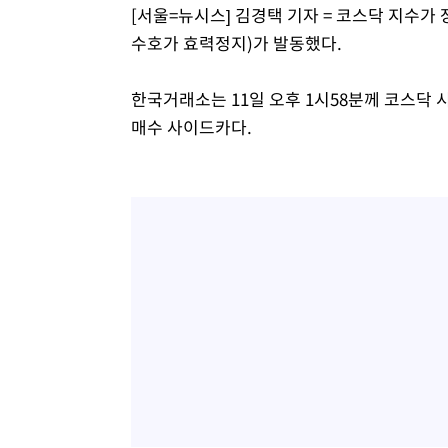
[서울=뉴시스] 김경택 기자 = 코스닥 지수가
47분 전 >
온열질환 사망자 3명 늘어…누적 환자 3000명 돌파
수호가 효력정지)가 발동했다.
2시간 전 >
강릉에 시간당 81.4㎜ 물폭탄…도로 잠기고 담벼락 붕괴
3시간 전 >
백운산서 80년근 천종산삼 9뿌리 발견…감정가 1.3억원
한국거래소는 11일 오후 1시58분께 코스닥 
4시간 전 >
선재도서 해루질 나섰다 실종 60대, 닷새 만에 숨진 채 발견
매수 사이드카다.
4시간 전 >
남자 농구, 나고야 아시안게임서 '홈팀' 일본과 한일전
5시간 전 >
여수 오동도 해상서 모터보트 전복…1명 사망·1명 실종
6시간 전 >
극한폭염 한풀 꺾이지만…'낮 최고 35도' 무더위, 열대야 계
날씨]
6시간 전 >
축구협회 "압수수색·성접대 논란 사과…쇄신의 기회로 삼겠
7시간 전 >
[속보]'압수수색·성접대 논란' 축구협회 "실망과 걱정 안겨드
10시간 전 >
'최고 37도' 폭염 지속…강원동해안 최대 150㎜ 비
12시간 전 >
[속보]뉴욕증시 상승 마감…S&P 0.6% 나스닥 1.3%↑