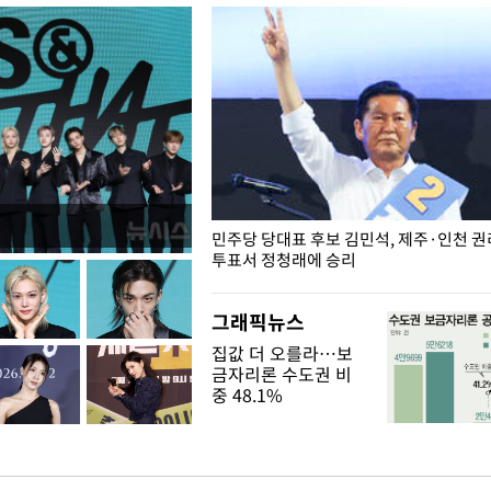
슨 일이? [뉴시스국회토pic]
민주당 당대표 후보 김민석, 제주·인천 
투표서 정청래에 승리
그래픽뉴스
집값 더 오를라…보
금자리론 수도권 비
중 48.1%