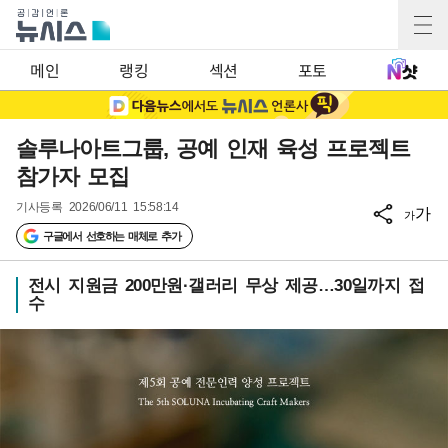
메인
랭킹
섹션
포토
솔루나아트그룹, 공예 인재 육성 프로젝트
참가자 모집
기사등록
2026/06/11 15:58:14
가
가
구글에서 선호하는 매체로 추가
전시 지원금 200만원·갤러리 무상 제공…30일까지 접
수