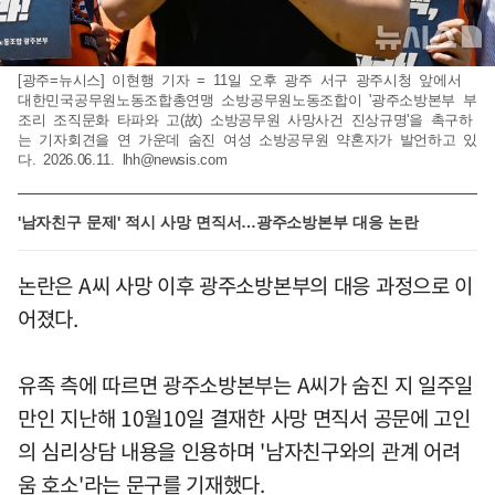
[광주=뉴시스] 이현행 기자 = 11일 오후 광주 서구 광주시청 앞에서
대한민국공무원노동조합총연맹 소방공무원노동조합이 '광주소방본부 부
조리 조직문화 타파와 고(故) 소방공무원 사망사건 진상규명'을 촉구하
는 기자회견을 연 가운데 숨진 여성 소방공무원 약혼자가 발언하고 있
다. 2026.06.11.
lhh@newsis.com
'남자친구 문제' 적시 사망 면직서…광주소방본부 대응 논란
논란은 A씨 사망 이후 광주소방본부의 대응 과정으로 이
어졌다.
유족 측에 따르면 광주소방본부는 A씨가 숨진 지 일주일
만인 지난해 10월10일 결재한 사망 면직서 공문에 고인
의 심리상담 내용을 인용하며 '남자친구와의 관계 어려
움 호소'라는 문구를 기재했다.