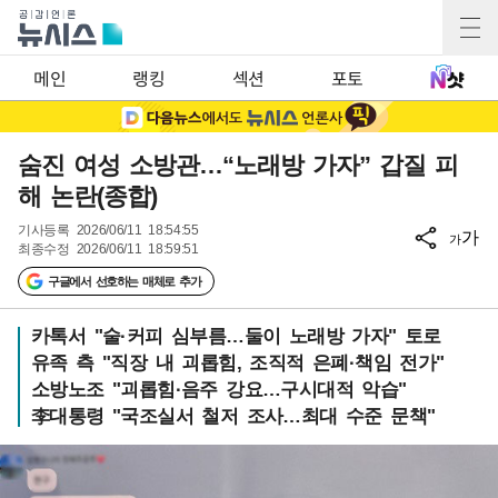
메인
랭킹
섹션
포토
숨진 여성 소방관…“노래방 가자” 갑질 피
해 논란(종합)
기사등록
2026/06/11 18:54:55
가
가
최종수정
2026/06/11 18:59:51
구글에서 선호하는 매체로 추가
카톡서 "술·커피 심부름…둘이 노래방 가자" 토로
유족 측 "직장 내 괴롭힘, 조직적 은폐·책임 전가"
소방노조 "괴롭힘·음주 강요…구시대적 악습"
李대통령 "국조실서 철저 조사…최대 수준 문책"